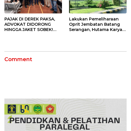
PAJAK DI DEREK PAKSA,
Lakukan Pemeliharaan
ADVOKAT DIDORONG
Oprit Jembatan Batang
HINGGA JAKET SOBEK!
Serangan, Hutama Karya
Ormas & 150 Advokat Riau
Uji Coba Contraflow di KM
Ngamuk Kepung Polresta
55 Tol Binjai–Langsa
Pekanbaru!
Comment