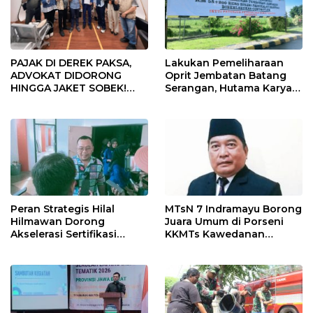
PAJAK DI DEREK PAKSA,
Lakukan Pemeliharaan
ADVOKAT DIDORONG
Oprit Jembatan Batang
HINGGA JAKET SOBEK!
Serangan, Hutama Karya
Ormas & 150 Advokat Riau
Uji Coba Contraflow di KM
Ngamuk Kepung Polresta
55 Tol Binjai–Langsa
Pekanbaru!
Peran Strategis Hilal
MTsN 7 Indramayu Borong
Hilmawan Dorong
Juara Umum di Porseni
Akselerasi Sertifikasi
KKMTs Kawedanan
Kompetensi untuk
Jatibarang 2026
Entaskan Kemiskinan di
Indramayu