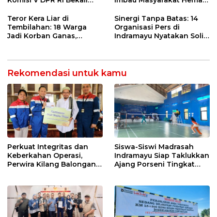
Komisi V DPR RI Bekali
Imbau Masyarakat Hemat
Petani Indramayu Lewat
Air dan Waspada
Sekolah Lapang Iklim
Kebakaran
Teror Kera Liar di
Sinergi Tanpa Batas: 14
Tembilahan: 18 Warga
Organisasi Pers di
Jadi Korban Ganas,
Indramayu Nyatakan Solid
Punggung Robek hingga
di Bawah Naungan FKJI
12 Jahitan!
Rekomendasi untuk kamu
Perkuat Integritas dan
Siswa-Siswi Madrasah
Keberkahan Operasi,
Indramayu Siap Taklukkan
Perwira Kilang Balongan
Ajang Porseni Tingkat
Gelar Doa Bersama
Provinsi 2026