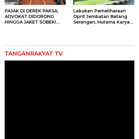
PAJAK DI DEREK PAKSA,
Lakukan Pemeliharaan
ADVOKAT DIDORONG
Oprit Jembatan Batang
HINGGA JAKET SOBEK!
Serangan, Hutama Karya
Ormas & 150 Advokat Riau
Uji Coba Contraflow di KM
Ngamuk Kepung Polresta
55 Tol Binjai–Langsa
Pekanbaru!
TANGANRAKYAT TV