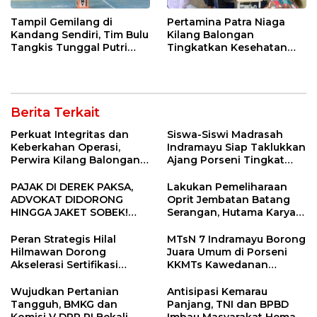
Tampil Gemilang di
Pertamina Patra Niaga
Kandang Sendiri, Tim Bulu
Kilang Balongan
Tangkis Tunggal Putri
Tingkatkan Kesehatan
MTsN 2 Indramayu Sabet
Masyarakat melalui
Juara Porseni KKMTs
Pemeriksaan Kesehatan
Jatibarang 2026
Rutin dan Edukasi
Perawatan Gigi
Berita Terkait
Perkuat Integritas dan
Siswa-Siswi Madrasah
Keberkahan Operasi,
Indramayu Siap Taklukkan
Perwira Kilang Balongan
Ajang Porseni Tingkat
Gelar Doa Bersama
Provinsi 2026
PAJAK DI DEREK PAKSA,
Lakukan Pemeliharaan
ADVOKAT DIDORONG
Oprit Jembatan Batang
HINGGA JAKET SOBEK!
Serangan, Hutama Karya
Ormas & 150 Advokat Riau
Uji Coba Contraflow di KM
Ngamuk Kepung Polresta
55 Tol Binjai–Langsa
Peran Strategis Hilal
MTsN 7 Indramayu Borong
Pekanbaru!
Hilmawan Dorong
Juara Umum di Porseni
Akselerasi Sertifikasi
KKMTs Kawedanan
Kompetensi untuk
Jatibarang 2026
Entaskan Kemiskinan di
Wujudkan Pertanian
Antisipasi Kemarau
Indramayu
Tangguh, BMKG dan
Panjang, TNI dan BPBD