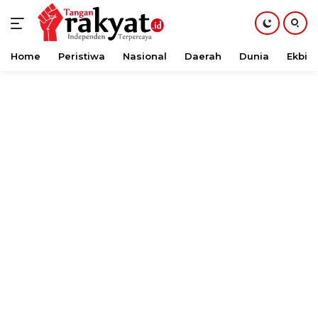
Home
Peristiwa
Nasional
Daerah
Dunia
Ekbis
Langsung
ke
konten