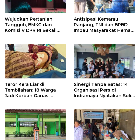
Wujudkan Pertanian
Antisipasi Kemarau
Tangguh, BMKG dan
Panjang, TNI dan BPBD
Komisi V DPR RI Bekali
Imbau Masyarakat Hemat
Petani Indramayu Lewat
Air dan Waspada
Sekolah Lapang Iklim
Kebakaran
Teror Kera Liar di
Sinergi Tanpa Batas: 14
Tembilahan: 18 Warga
Organisasi Pers di
Jadi Korban Ganas,
Indramayu Nyatakan Solid
Punggung Robek hingga
di Bawah Naungan FKJI
12 Jahitan!