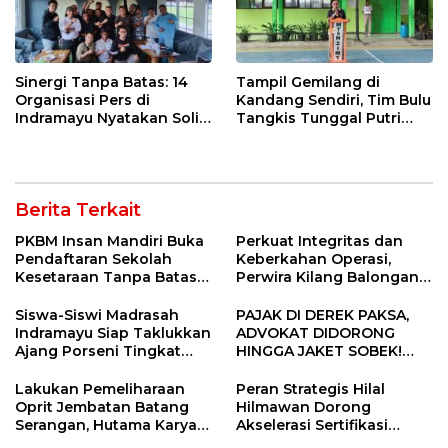
Sinergi Tanpa Batas: 14
Tampil Gemilang di
Organisasi Pers di
Kandang Sendiri, Tim Bulu
Indramayu Nyatakan Solid
Tangkis Tunggal Putri
di Bawah Naungan FKJI
MTsN 2 Indramayu Sabet
Juara Porseni KKMTs
Jatibarang 2026
Berita Terkait
PKBM Insan Mandiri Buka
Perkuat Integritas dan
Pendaftaran Sekolah
Keberkahan Operasi,
Kesetaraan Tanpa Batas
Perwira Kilang Balongan
Usia
Gelar Doa Bersama
Siswa-Siswi Madrasah
PAJAK DI DEREK PAKSA,
Indramayu Siap Taklukkan
ADVOKAT DIDORONG
Ajang Porseni Tingkat
HINGGA JAKET SOBEK!
Provinsi 2026
Ormas & 150 Advokat Riau
Ngamuk Kepung Polresta
Lakukan Pemeliharaan
Peran Strategis Hilal
Pekanbaru!
Oprit Jembatan Batang
Hilmawan Dorong
Serangan, Hutama Karya
Akselerasi Sertifikasi
Uji Coba Contraflow di KM
Kompetensi untuk