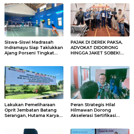
Siswa-Siswi Madrasah
PAJAK DI DEREK PAKSA,
Indramayu Siap Taklukkan
ADVOKAT DIDORONG
Ajang Porseni Tingkat
HINGGA JAKET SOBEK!
Provinsi 2026
Ormas & 150 Advokat Riau
Ngamuk Kepung Polresta
Pekanbaru!
Lakukan Pemeliharaan
Peran Strategis Hilal
Oprit Jembatan Batang
Hilmawan Dorong
Serangan, Hutama Karya
Akselerasi Sertifikasi
Uji Coba Contraflow di KM
Kompetensi untuk
55 Tol Binjai–Langsa
Entaskan Kemiskinan di
Indramayu