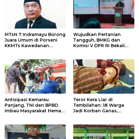
MTsN 7 Indramayu Borong
Wujudkan Pertanian
Juara Umum di Porseni
Tangguh, BMKG dan
KKMTs Kawedanan
Komisi V DPR RI Bekali
Jatibarang 2026
Petani Indramayu Lewat
Sekolah Lapang Iklim
Antisipasi Kemarau
Teror Kera Liar di
Panjang, TNI dan BPBD
Tembilahan: 18 Warga
Imbau Masyarakat Hemat
Jadi Korban Ganas,
Air dan Waspada
Punggung Robek hingga
Kebakaran
12 Jahitan!