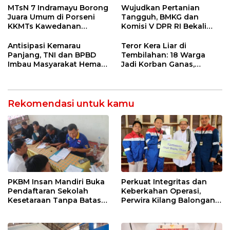
55 Tol Binjai–Langsa
Entaskan Kemiskinan di
MTsN 7 Indramayu Borong
Wujudkan Pertanian
Indramayu
Juara Umum di Porseni
Tangguh, BMKG dan
KKMTs Kawedanan
Komisi V DPR RI Bekali
Jatibarang 2026
Petani Indramayu Lewat
Sekolah Lapang Iklim
Antisipasi Kemarau
Teror Kera Liar di
Panjang, TNI dan BPBD
Tembilahan: 18 Warga
Imbau Masyarakat Hemat
Jadi Korban Ganas,
Air dan Waspada
Punggung Robek hingga
Kebakaran
12 Jahitan!
Rekomendasi untuk kamu
PKBM Insan Mandiri Buka
Perkuat Integritas dan
Pendaftaran Sekolah
Keberkahan Operasi,
Kesetaraan Tanpa Batas
Perwira Kilang Balongan
Usia
Gelar Doa Bersama