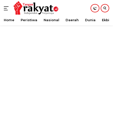
Home
Peristiwa
Nasional
Daerah
Dunia
Ekbis
Langsung
ke
konten