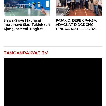
Siswa-Siswi Madrasah
PAJAK DI DEREK PAKSA,
Indramayu Siap Taklukkan
ADVOKAT DIDORONG
Ajang Porseni Tingkat
HINGGA JAKET SOBEK!
Provinsi 2026
Ormas & 150 Advokat Riau
Ngamuk Kepung Polresta
Pekanbaru!
TANGANRAKYAT TV