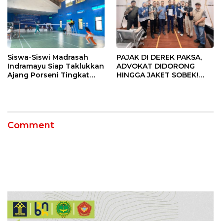
Siswa-Siswi Madrasah
PAJAK DI DEREK PAKSA,
Indramayu Siap Taklukkan
ADVOKAT DIDORONG
Ajang Porseni Tingkat
HINGGA JAKET SOBEK!
Provinsi 2026
Ormas & 150 Advokat Riau
Ngamuk Kepung Polresta
Pekanbaru!
Comment