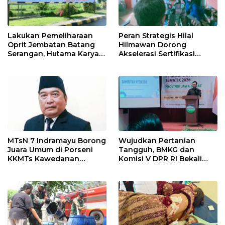
Lakukan Pemeliharaan
Peran Strategis Hilal
Oprit Jembatan Batang
Hilmawan Dorong
Serangan, Hutama Karya
Akselerasi Sertifikasi
Uji Coba Contraflow di KM
Kompetensi untuk
55 Tol Binjai–Langsa
Entaskan Kemiskinan di
Indramayu
MTsN 7 Indramayu Borong
Wujudkan Pertanian
Juara Umum di Porseni
Tangguh, BMKG dan
KKMTs Kawedanan
Komisi V DPR RI Bekali
Jatibarang 2026
Petani Indramayu Lewat
Sekolah Lapang Iklim