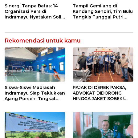
Kebakaran
12 Jahitan!
Sinergi Tanpa Batas: 14
Tampil Gemilang di
Organisasi Pers di
Kandang Sendiri, Tim Bulu
Indramayu Nyatakan Solid
Tangkis Tunggal Putri
di Bawah Naungan FKJI
MTsN 2 Indramayu Sabet
Juara Porseni KKMTs
Jatibarang 2026
Rekomendasi untuk kamu
Siswa-Siswi Madrasah
PAJAK DI DEREK PAKSA,
Indramayu Siap Taklukkan
ADVOKAT DIDORONG
Ajang Porseni Tingkat
HINGGA JAKET SOBEK!
Provinsi 2026
Ormas & 150 Advokat Riau
Ngamuk Kepung Polresta
Pekanbaru!