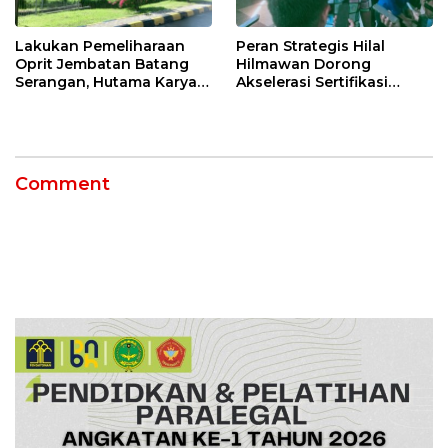
Lakukan Pemeliharaan
Peran Strategis Hilal
Oprit Jembatan Batang
Hilmawan Dorong
Serangan, Hutama Karya
Akselerasi Sertifikasi
Uji Coba Contraflow di KM
Kompetensi untuk
55 Tol Binjai–Langsa
Entaskan Kemiskinan di
Indramayu
Comment