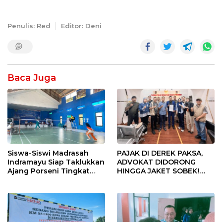
Penulis: Red
Editor: Deni
Baca Juga
Siswa-Siswi Madrasah
PAJAK DI DEREK PAKSA,
Indramayu Siap Taklukkan
ADVOKAT DIDORONG
Ajang Porseni Tingkat
HINGGA JAKET SOBEK!
Provinsi 2026
Ormas & 150 Advokat Riau
Ngamuk Kepung Polresta
Pekanbaru!