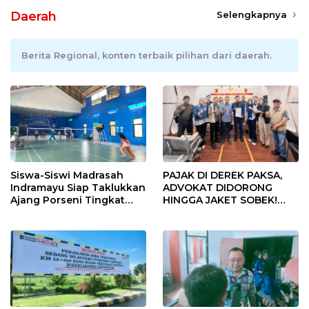
Daerah
Selengkapnya
Berita Regional, konten terbaik pilihan dari daerah.
Siswa-Siswi Madrasah
PAJAK DI DEREK PAKSA,
Indramayu Siap Taklukkan
ADVOKAT DIDORONG
Ajang Porseni Tingkat
HINGGA JAKET SOBEK!
Provinsi 2026
Ormas & 150 Advokat Riau
Ngamuk Kepung Polresta
Pekanbaru!