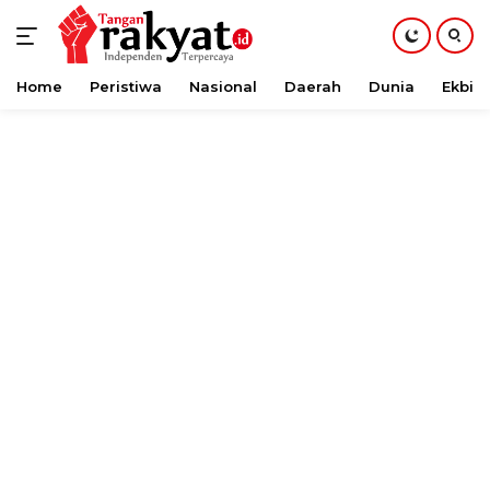
Home
Peristiwa
Nasional
Daerah
Dunia
Ekbis
Langsung
ke
konten