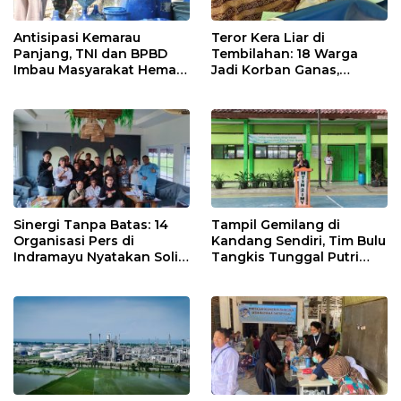
Antisipasi Kemarau
Teror Kera Liar di
Panjang, TNI dan BPBD
Tembilahan: 18 Warga
Imbau Masyarakat Hemat
Jadi Korban Ganas,
Air dan Waspada
Punggung Robek hingga
Kebakaran
12 Jahitan!
Sinergi Tanpa Batas: 14
Tampil Gemilang di
Organisasi Pers di
Kandang Sendiri, Tim Bulu
Indramayu Nyatakan Solid
Tangkis Tunggal Putri
di Bawah Naungan FKJI
MTsN 2 Indramayu Sabet
Juara Porseni KKMTs
Jatibarang 2026