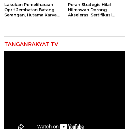
Lakukan Pemeliharaan
Peran Strategis Hilal
Oprit Jembatan Batang
Hilmawan Dorong
Serangan, Hutama Karya
Akselerasi Sertifikasi
Uji Coba Contraflow di KM
Kompetensi untuk
55 Tol Binjai–Langsa
Entaskan Kemiskinan di
Indramayu
TANGANRAKYAT TV