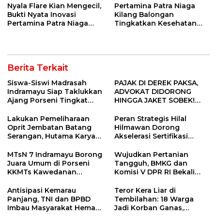
Nyala Flare Kian Mengecil,
Pertamina Patra Niaga
Bukti Nyata Inovasi
Kilang Balongan
Pertamina Patra Niaga
Tingkatkan Kesehatan
Kilang Balongan Dukung
Masyarakat melalui
Net Zero Emission 2060
Pemeriksaan Kesehatan
Rutin dan Edukasi
Perawatan Gigi
Berita Terkait
Siswa-Siswi Madrasah
PAJAK DI DEREK PAKSA,
Indramayu Siap Taklukkan
ADVOKAT DIDORONG
Ajang Porseni Tingkat
HINGGA JAKET SOBEK!
Provinsi 2026
Ormas & 150 Advokat Riau
Ngamuk Kepung Polresta
Lakukan Pemeliharaan
Peran Strategis Hilal
Pekanbaru!
Oprit Jembatan Batang
Hilmawan Dorong
Serangan, Hutama Karya
Akselerasi Sertifikasi
Uji Coba Contraflow di KM
Kompetensi untuk
55 Tol Binjai–Langsa
Entaskan Kemiskinan di
MTsN 7 Indramayu Borong
Wujudkan Pertanian
Indramayu
Juara Umum di Porseni
Tangguh, BMKG dan
KKMTs Kawedanan
Komisi V DPR RI Bekali
Jatibarang 2026
Petani Indramayu Lewat
Sekolah Lapang Iklim
Antisipasi Kemarau
Teror Kera Liar di
Panjang, TNI dan BPBD
Tembilahan: 18 Warga
Imbau Masyarakat Hemat
Jadi Korban Ganas,
Air dan Waspada
Punggung Robek hingga