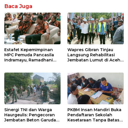
Baca Juga
Estafet Kepemimpinan
Wapres Gibran Tinjau
MPC Pemuda Pancasila
Langsung Rehabilitasi
Indramayu, Ramadhani
Jembatan Lumut di Aceh
Sugianto Dipastikan
Tengah, Targetkan
Pimpin Organisasi Lewat
Konektivitas Pulih Cepat
Muscablub
Sinergi TNI dan Warga
PKBM Insan Mandiri Buka
Haurgeulis: Pengecoran
Pendaftaran Sekolah
Jembatan Beton Garuda
Kesetaraan Tanpa Batas
di Indramayu Rampung
Usia