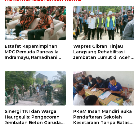
Estafet Kepemimpinan
Wapres Gibran Tinjau
MPC Pemuda Pancasila
Langsung Rehabilitasi
Indramayu, Ramadhani
Jembatan Lumut di Aceh
Sugianto Dipastikan
Tengah, Targetkan
Pimpin Organisasi Lewat
Konektivitas Pulih Cepat
Muscablub
Sinergi TNI dan Warga
PKBM Insan Mandiri Buka
Haurgeulis: Pengecoran
Pendaftaran Sekolah
Jembatan Beton Garuda
Kesetaraan Tanpa Batas
di Indramayu Rampung
Usia