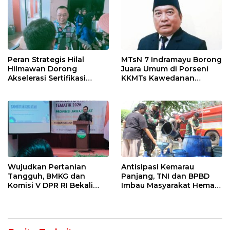
Peran Strategis Hilal
MTsN 7 Indramayu Borong
Hilmawan Dorong
Juara Umum di Porseni
Akselerasi Sertifikasi
KKMTs Kawedanan
Kompetensi untuk
Jatibarang 2026
Entaskan Kemiskinan di
Indramayu
Wujudkan Pertanian
Antisipasi Kemarau
Tangguh, BMKG dan
Panjang, TNI dan BPBD
Komisi V DPR RI Bekali
Imbau Masyarakat Hemat
Petani Indramayu Lewat
Air dan Waspada
Sekolah Lapang Iklim
Kebakaran