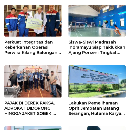
Perkuat Integritas dan
Siswa-Siswi Madrasah
Keberkahan Operasi,
Indramayu Siap Taklukkan
Perwira Kilang Balongan
Ajang Porseni Tingkat
Gelar Doa Bersama
Provinsi 2026
PAJAK DI DEREK PAKSA,
Lakukan Pemeliharaan
ADVOKAT DIDORONG
Oprit Jembatan Batang
HINGGA JAKET SOBEK!
Serangan, Hutama Karya
Ormas & 150 Advokat Riau
Uji Coba Contraflow di KM
Ngamuk Kepung Polresta
55 Tol Binjai–Langsa
Pekanbaru!