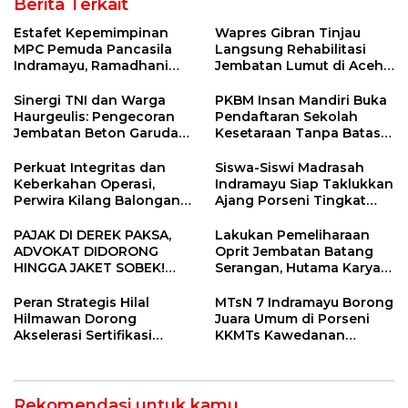
Berita Terkait
Estafet Kepemimpinan
Wapres Gibran Tinjau
MPC Pemuda Pancasila
Langsung Rehabilitasi
Indramayu, Ramadhani
Jembatan Lumut di Aceh
Sugianto Dipastikan
Tengah, Targetkan
Pimpin Organisasi Lewat
Konektivitas Pulih Cepat
Sinergi TNI dan Warga
PKBM Insan Mandiri Buka
Muscablub
Haurgeulis: Pengecoran
Pendaftaran Sekolah
Jembatan Beton Garuda
Kesetaraan Tanpa Batas
di Indramayu Rampung
Usia
Perkuat Integritas dan
Siswa-Siswi Madrasah
Keberkahan Operasi,
Indramayu Siap Taklukkan
Perwira Kilang Balongan
Ajang Porseni Tingkat
Gelar Doa Bersama
Provinsi 2026
PAJAK DI DEREK PAKSA,
Lakukan Pemeliharaan
ADVOKAT DIDORONG
Oprit Jembatan Batang
HINGGA JAKET SOBEK!
Serangan, Hutama Karya
Ormas & 150 Advokat Riau
Uji Coba Contraflow di KM
Ngamuk Kepung Polresta
55 Tol Binjai–Langsa
Peran Strategis Hilal
MTsN 7 Indramayu Borong
Pekanbaru!
Hilmawan Dorong
Juara Umum di Porseni
Akselerasi Sertifikasi
KKMTs Kawedanan
Kompetensi untuk
Jatibarang 2026
Entaskan Kemiskinan di
Indramayu
Rekomendasi untuk kamu