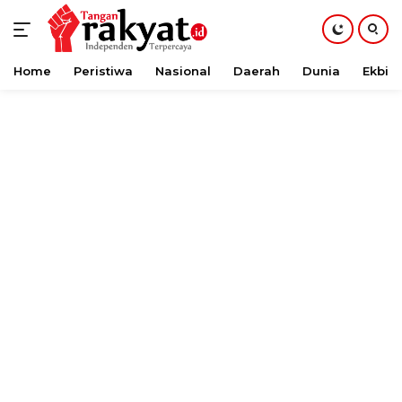
Home
Peristiwa
Nasional
Daerah
Dunia
Ekbis
Langsung
ke
konten