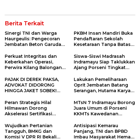
Punggung Robek hingga
di Bawah Naungan FKJI
12 Jahitan!
Berita Terkait
Sinergi TNI dan Warga
PKBM Insan Mandiri Buka
Haurgeulis: Pengecoran
Pendaftaran Sekolah
Jembatan Beton Garuda
Kesetaraan Tanpa Batas
di Indramayu Rampung
Usia
Perkuat Integritas dan
Siswa-Siswi Madrasah
Keberkahan Operasi,
Indramayu Siap Taklukkan
Perwira Kilang Balongan
Ajang Porseni Tingkat
Gelar Doa Bersama
Provinsi 2026
PAJAK DI DEREK PAKSA,
Lakukan Pemeliharaan
ADVOKAT DIDORONG
Oprit Jembatan Batang
HINGGA JAKET SOBEK!
Serangan, Hutama Karya
Ormas & 150 Advokat Riau
Uji Coba Contraflow di KM
Ngamuk Kepung Polresta
55 Tol Binjai–Langsa
Peran Strategis Hilal
MTsN 7 Indramayu Borong
Pekanbaru!
Hilmawan Dorong
Juara Umum di Porseni
Akselerasi Sertifikasi
KKMTs Kawedanan
Kompetensi untuk
Jatibarang 2026
Entaskan Kemiskinan di
Wujudkan Pertanian
Antisipasi Kemarau
Indramayu
Tangguh, BMKG dan
Panjang, TNI dan BPBD
Komisi V DPR RI Bekali
Imbau Masyarakat Hemat