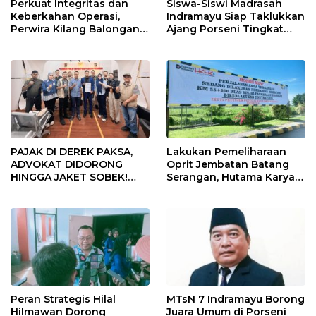
Perkuat Integritas dan
Siswa-Siswi Madrasah
Keberkahan Operasi,
Indramayu Siap Taklukkan
Perwira Kilang Balongan
Ajang Porseni Tingkat
Gelar Doa Bersama
Provinsi 2026
PAJAK DI DEREK PAKSA,
Lakukan Pemeliharaan
ADVOKAT DIDORONG
Oprit Jembatan Batang
HINGGA JAKET SOBEK!
Serangan, Hutama Karya
Ormas & 150 Advokat Riau
Uji Coba Contraflow di KM
Ngamuk Kepung Polresta
55 Tol Binjai–Langsa
Pekanbaru!
Peran Strategis Hilal
MTsN 7 Indramayu Borong
Hilmawan Dorong
Juara Umum di Porseni