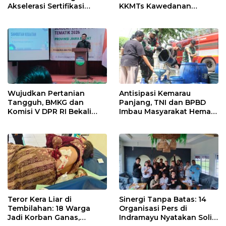
Akselerasi Sertifikasi
KKMTs Kawedanan
Kompetensi untuk
Jatibarang 2026
Entaskan Kemiskinan di
Indramayu
Wujudkan Pertanian
Antisipasi Kemarau
Tangguh, BMKG dan
Panjang, TNI dan BPBD
Komisi V DPR RI Bekali
Imbau Masyarakat Hemat
Petani Indramayu Lewat
Air dan Waspada
Sekolah Lapang Iklim
Kebakaran
Teror Kera Liar di
Sinergi Tanpa Batas: 14
Tembilahan: 18 Warga
Organisasi Pers di
Jadi Korban Ganas,
Indramayu Nyatakan Solid