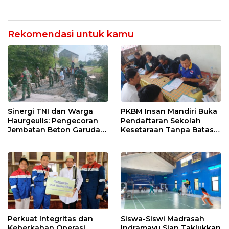
Petani Indramayu Lewat
Air dan Waspada
Sekolah Lapang Iklim
Kebakaran
Rekomendasi untuk kamu
Sinergi TNI dan Warga
PKBM Insan Mandiri Buka
Haurgeulis: Pengecoran
Pendaftaran Sekolah
Jembatan Beton Garuda
Kesetaraan Tanpa Batas
di Indramayu Rampung
Usia
Perkuat Integritas dan
Siswa-Siswi Madrasah
Keberkahan Operasi,
Indramayu Siap Taklukkan