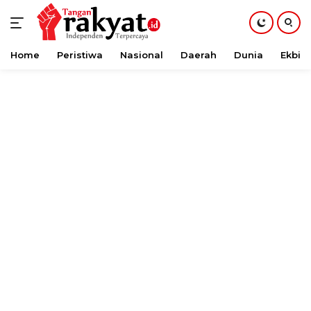
Home
Peristiwa
Nasional
Daerah
Dunia
Ekbis
Langsung
ke
konten