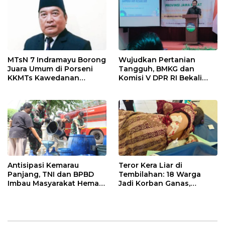
MTsN 7 Indramayu Borong
Wujudkan Pertanian
Juara Umum di Porseni
Tangguh, BMKG dan
KKMTs Kawedanan
Komisi V DPR RI Bekali
Jatibarang 2026
Petani Indramayu Lewat
Sekolah Lapang Iklim
Antisipasi Kemarau
Teror Kera Liar di
Panjang, TNI dan BPBD
Tembilahan: 18 Warga
Imbau Masyarakat Hemat
Jadi Korban Ganas,
Air dan Waspada
Punggung Robek hingga
Kebakaran
12 Jahitan!