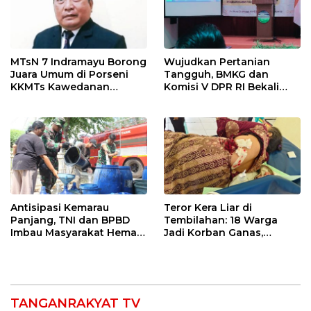
MTsN 7 Indramayu Borong
Wujudkan Pertanian
Juara Umum di Porseni
Tangguh, BMKG dan
KKMTs Kawedanan
Komisi V DPR RI Bekali
Jatibarang 2026
Petani Indramayu Lewat
Sekolah Lapang Iklim
Antisipasi Kemarau
Teror Kera Liar di
Panjang, TNI dan BPBD
Tembilahan: 18 Warga
Imbau Masyarakat Hemat
Jadi Korban Ganas,
Air dan Waspada
Punggung Robek hingga
Kebakaran
12 Jahitan!
TANGANRAKYAT TV