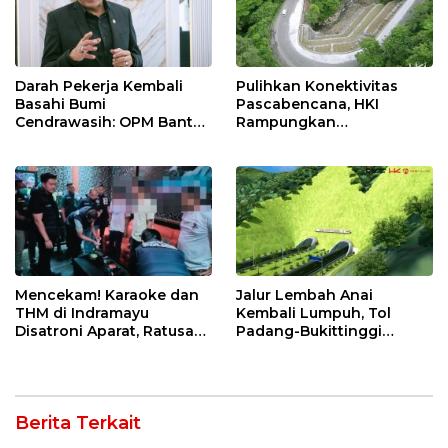
Darah Pekerja Kembali
Pulihkan Konektivitas
Basahi Bumi
Pascabencana, HKI
Cendrawasih: OPM Bantai
Rampungkan
5 Pahlawan Infrastruktur
Penanganan Jalur
di Tolikara!
Lembah Anai dan Malalak
Mencekam! Karaoke dan
Jalur Lembah Anai
THM di Indramayu
Kembali Lumpuh, Tol
Disatroni Aparat, Ratusan
Padang-Bukittinggi
Pengunjung Kocar-Kacir
Didesak Jadi Solusi
Dites Urine!
Strategis
Berita Terkait