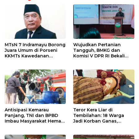
MTsN 7 Indramayu Borong
Wujudkan Pertanian
Juara Umum di Porseni
Tangguh, BMKG dan
KKMTs Kawedanan
Komisi V DPR RI Bekali
Jatibarang 2026
Petani Indramayu Lewat
Sekolah Lapang Iklim
Antisipasi Kemarau
Teror Kera Liar di
Panjang, TNI dan BPBD
Tembilahan: 18 Warga
Imbau Masyarakat Hemat
Jadi Korban Ganas,
Air dan Waspada
Punggung Robek hingga
Kebakaran
12 Jahitan!