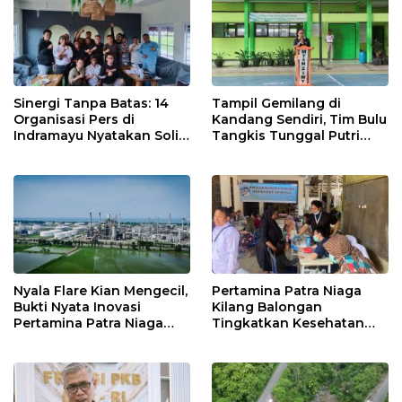
Sinergi Tanpa Batas: 14
Tampil Gemilang di
Organisasi Pers di
Kandang Sendiri, Tim Bulu
Indramayu Nyatakan Solid
Tangkis Tunggal Putri
di Bawah Naungan FKJI
MTsN 2 Indramayu Sabet
Juara Porseni KKMTs
Jatibarang 2026
Nyala Flare Kian Mengecil,
Pertamina Patra Niaga
Bukti Nyata Inovasi
Kilang Balongan
Pertamina Patra Niaga
Tingkatkan Kesehatan
Kilang Balongan Dukung
Masyarakat melalui
Net Zero Emission 2060
Pemeriksaan Kesehatan
Rutin dan Edukasi
Perawatan Gigi