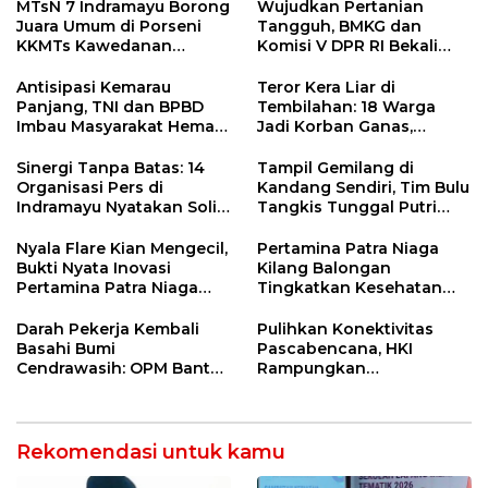
MTsN 7 Indramayu Borong
Wujudkan Pertanian
Juara Umum di Porseni
Tangguh, BMKG dan
KKMTs Kawedanan
Komisi V DPR RI Bekali
Jatibarang 2026
Petani Indramayu Lewat
Sekolah Lapang Iklim
Antisipasi Kemarau
Teror Kera Liar di
Panjang, TNI dan BPBD
Tembilahan: 18 Warga
Imbau Masyarakat Hemat
Jadi Korban Ganas,
Air dan Waspada
Punggung Robek hingga
Kebakaran
12 Jahitan!
Sinergi Tanpa Batas: 14
Tampil Gemilang di
Organisasi Pers di
Kandang Sendiri, Tim Bulu
Indramayu Nyatakan Solid
Tangkis Tunggal Putri
di Bawah Naungan FKJI
MTsN 2 Indramayu Sabet
Juara Porseni KKMTs
Nyala Flare Kian Mengecil,
Pertamina Patra Niaga
Jatibarang 2026
Bukti Nyata Inovasi
Kilang Balongan
Pertamina Patra Niaga
Tingkatkan Kesehatan
Kilang Balongan Dukung
Masyarakat melalui
Net Zero Emission 2060
Pemeriksaan Kesehatan
Darah Pekerja Kembali
Pulihkan Konektivitas
Rutin dan Edukasi
Basahi Bumi
Pascabencana, HKI
Perawatan Gigi
Cendrawasih: OPM Bantai
Rampungkan
5 Pahlawan Infrastruktur
Penanganan Jalur
di Tolikara!
Lembah Anai dan Malalak
Rekomendasi untuk kamu