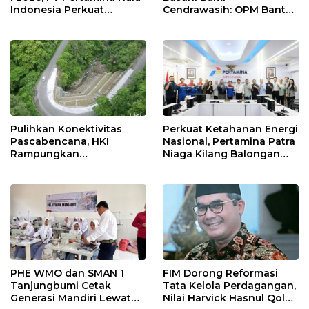
Indonesia Perkuat
Cendrawasih: OPM Bantai
Ketahanan Energi
5 Pahlawan Infrastruktur
Nasional Lewat Inovasi &
di Tolikara!
Keselamatan Kerja
Pulihkan Konektivitas
Perkuat Ketahanan Energi
Pascabencana, HKI
Nasional, Pertamina Patra
Rampungkan
Niaga Kilang Balongan
Penanganan Jalur
Perkuat Sinergi Utilisasi
Lembah Anai dan Malalak
Jetty Propylene
PHE WMO dan SMAN 1
FIM Dorong Reformasi
Tanjungbumi Cetak
Tata Kelola Perdagangan,
Generasi Mandiri Lewat
Nilai Harvick Hasnul Qolbi