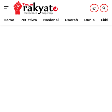
Home
Peristiwa
Nasional
Daerah
Dunia
Ekbis
Langsung
ke
konten