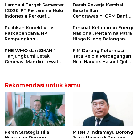
Sekolah Lapang Iklim
Net Zero Emission 2060
Lampaui Target Semester
Darah Pekerja Kembali
I 2026, PT Pertamina Hulu
Basahi Bumi
Indonesia Perkuat
Cendrawasih: OPM Bantai
Ketahanan Energi
5 Pahlawan Infrastruktur
Nasional Lewat Inovasi &
di Tolikara!
Pulihkan Konektivitas
Perkuat Ketahanan Energi
Keselamatan Kerja
Pascabencana, HKI
Nasional, Pertamina Patra
Rampungkan
Niaga Kilang Balongan
Penanganan Jalur
Perkuat Sinergi Utilisasi
Lembah Anai dan Malalak
Jetty Propylene
PHE WMO dan SMAN 1
FIM Dorong Reformasi
Tanjungbumi Cetak
Tata Kelola Perdagangan,
Generasi Mandiri Lewat
Nilai Harvick Hasnul Qolbi
Pelatihan Vokasi Double
Figur Tepat Pimpin Sektor
Track
Riil
Rekomendasi untuk kamu
Peran Strategis Hilal
MTsN 7 Indramayu Borong
Hilmawan Dorong
Juara Umum di Porseni