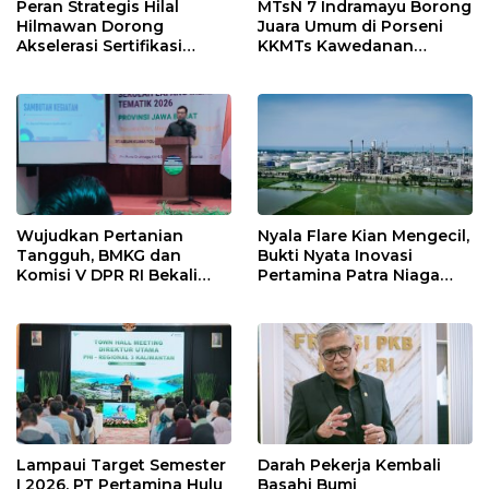
Peran Strategis Hilal
MTsN 7 Indramayu Borong
Hilmawan Dorong
Juara Umum di Porseni
Akselerasi Sertifikasi
KKMTs Kawedanan
Kompetensi untuk
Jatibarang 2026
Entaskan Kemiskinan di
Indramayu
Nyala Flare Kian Mengecil,
Wujudkan Pertanian
Bukti Nyata Inovasi
Tangguh, BMKG dan
Pertamina Patra Niaga
Komisi V DPR RI Bekali
Kilang Balongan Dukung
Petani Indramayu Lewat
Net Zero Emission 2060
Sekolah Lapang Iklim
Lampaui Target Semester
Darah Pekerja Kembali
I 2026, PT Pertamina Hulu
Basahi Bumi