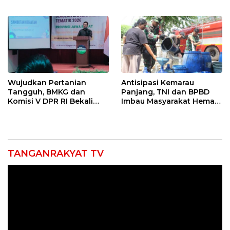
Kompetensi untuk
Jatibarang 2026
Entaskan Kemiskinan di
Indramayu
Wujudkan Pertanian
Antisipasi Kemarau
Tangguh, BMKG dan
Panjang, TNI dan BPBD
Komisi V DPR RI Bekali
Imbau Masyarakat Hemat
Petani Indramayu Lewat
Air dan Waspada
Sekolah Lapang Iklim
Kebakaran
TANGANRAKYAT TV