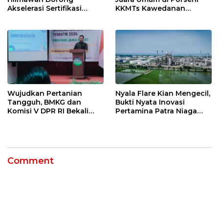
Akselerasi Sertifikasi
KKMTs Kawedanan
Kompetensi untuk
Jatibarang 2026
Entaskan Kemiskinan di
Indramayu
Nyala Flare Kian Mengecil,
Wujudkan Pertanian
Bukti Nyata Inovasi
Tangguh, BMKG dan
Pertamina Patra Niaga
Komisi V DPR RI Bekali
Kilang Balongan Dukung
Petani Indramayu Lewat
Net Zero Emission 2060
Sekolah Lapang Iklim
Comment