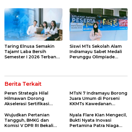
Pelatihan Vokasi Double
Figur Tepat Pimpin Sektor
Track
Riil
Taring Elnusa Semakin
Siswi MTs Sekolah Alam
Tajam! Laba Bersih
Indramayu Sabet Medali
Semester I 2026 Terbang
Perunggu Olimpiade
29 Persen Berkat Strategi
Matematika Tingkat
Jitu
Nasional 2026
Berita Terkait
Peran Strategis Hilal
MTsN 7 Indramayu Borong
Hilmawan Dorong
Juara Umum di Porseni
Akselerasi Sertifikasi
KKMTs Kawedanan
Kompetensi untuk
Jatibarang 2026
Entaskan Kemiskinan di
Wujudkan Pertanian
Nyala Flare Kian Mengecil,
Indramayu
Tangguh, BMKG dan
Bukti Nyata Inovasi
Komisi V DPR RI Bekali
Pertamina Patra Niaga
Petani Indramayu Lewat
Kilang Balongan Dukung