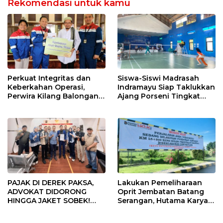
Rekomendasi untuk kamu
Perkuat Integritas dan
Siswa-Siswi Madrasah
Keberkahan Operasi,
Indramayu Siap Taklukkan
Perwira Kilang Balongan
Ajang Porseni Tingkat
Gelar Doa Bersama
Provinsi 2026
PAJAK DI DEREK PAKSA,
Lakukan Pemeliharaan
ADVOKAT DIDORONG
Oprit Jembatan Batang
HINGGA JAKET SOBEK!
Serangan, Hutama Karya
Ormas & 150 Advokat Riau
Uji Coba Contraflow di KM
Ngamuk Kepung Polresta
55 Tol Binjai–Langsa