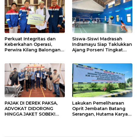
Perkuat Integritas dan
Siswa-Siswi Madrasah
Keberkahan Operasi,
Indramayu Siap Taklukkan
Perwira Kilang Balongan
Ajang Porseni Tingkat
Gelar Doa Bersama
Provinsi 2026
PAJAK DI DEREK PAKSA,
Lakukan Pemeliharaan
ADVOKAT DIDORONG
Oprit Jembatan Batang
HINGGA JAKET SOBEK!
Serangan, Hutama Karya
Ormas & 150 Advokat Riau
Uji Coba Contraflow di KM
Ngamuk Kepung Polresta
55 Tol Binjai–Langsa
Pekanbaru!