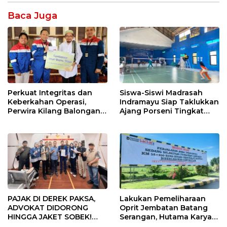
Baca Juga
Perkuat Integritas dan
Siswa-Siswi Madrasah
Keberkahan Operasi,
Indramayu Siap Taklukkan
Perwira Kilang Balongan
Ajang Porseni Tingkat
Gelar Doa Bersama
Provinsi 2026
PAJAK DI DEREK PAKSA,
Lakukan Pemeliharaan
ADVOKAT DIDORONG
Oprit Jembatan Batang
HINGGA JAKET SOBEK!
Serangan, Hutama Karya
Ormas & 150 Advokat Riau
Uji Coba Contraflow di KM