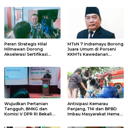
Ngamuk Kepung Polresta
55 Tol Binjai–Langsa
Pekanbaru!
Peran Strategis Hilal
MTsN 7 Indramayu Borong
Hilmawan Dorong
Juara Umum di Porseni
Akselerasi Sertifikasi
KKMTs Kawedanan
Kompetensi untuk
Jatibarang 2026
Entaskan Kemiskinan di
Indramayu
Wujudkan Pertanian
Antisipasi Kemarau
Tangguh, BMKG dan
Panjang, TNI dan BPBD
Komisi V DPR RI Bekali
Imbau Masyarakat Hemat
Petani Indramayu Lewat
Air dan Waspada
Sekolah Lapang Iklim
Kebakaran