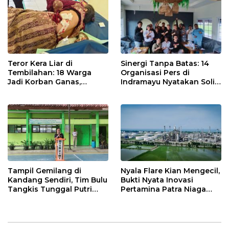
Teror Kera Liar di
Sinergi Tanpa Batas: 14
Tembilahan: 18 Warga
Organisasi Pers di
Jadi Korban Ganas,
Indramayu Nyatakan Solid
Punggung Robek hingga
di Bawah Naungan FKJI
12 Jahitan!
Tampil Gemilang di
Nyala Flare Kian Mengecil,
Kandang Sendiri, Tim Bulu
Bukti Nyata Inovasi
Tangkis Tunggal Putri
Pertamina Patra Niaga
MTsN 2 Indramayu Sabet
Kilang Balongan Dukung
Juara Porseni KKMTs
Net Zero Emission 2060
Jatibarang 2026