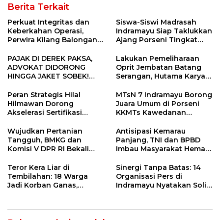
Berita Terkait
Perkuat Integritas dan
Siswa-Siswi Madrasah
Keberkahan Operasi,
Indramayu Siap Taklukkan
Perwira Kilang Balongan
Ajang Porseni Tingkat
Gelar Doa Bersama
Provinsi 2026
PAJAK DI DEREK PAKSA,
Lakukan Pemeliharaan
ADVOKAT DIDORONG
Oprit Jembatan Batang
HINGGA JAKET SOBEK!
Serangan, Hutama Karya
Ormas & 150 Advokat Riau
Uji Coba Contraflow di KM
Ngamuk Kepung Polresta
55 Tol Binjai–Langsa
Peran Strategis Hilal
MTsN 7 Indramayu Borong
Pekanbaru!
Hilmawan Dorong
Juara Umum di Porseni
Akselerasi Sertifikasi
KKMTs Kawedanan
Kompetensi untuk
Jatibarang 2026
Entaskan Kemiskinan di
Wujudkan Pertanian
Antisipasi Kemarau
Indramayu
Tangguh, BMKG dan
Panjang, TNI dan BPBD
Komisi V DPR RI Bekali
Imbau Masyarakat Hemat
Petani Indramayu Lewat
Air dan Waspada
Sekolah Lapang Iklim
Kebakaran
Teror Kera Liar di
Sinergi Tanpa Batas: 14
Tembilahan: 18 Warga
Organisasi Pers di
Jadi Korban Ganas,
Indramayu Nyatakan Solid
Punggung Robek hingga
di Bawah Naungan FKJI
12 Jahitan!