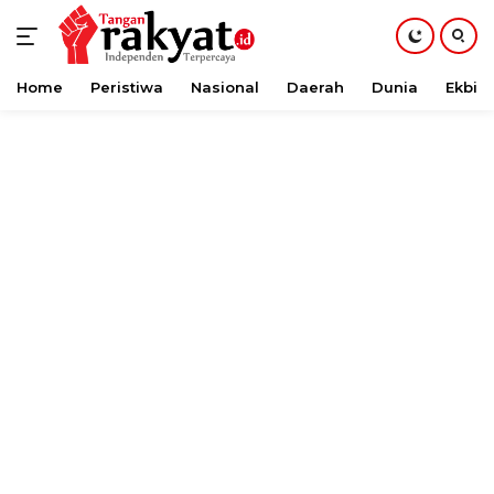
Home
Peristiwa
Nasional
Daerah
Dunia
Ekbis
Langsung
ke
konten