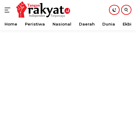
Home
Peristiwa
Nasional
Daerah
Dunia
Ekbis
Langsung
ke
konten