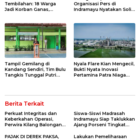
Tembilahan: 18 Warga
Organisasi Pers di
Jadi Korban Ganas,
Indramayu Nyatakan Solid
Punggung Robek hingga
di Bawah Naungan FKJI
12 Jahitan!
Tampil Gemilang di
Nyala Flare Kian Mengecil,
Kandang Sendiri, Tim Bulu
Bukti Nyata Inovasi
Tangkis Tunggal Putri
Pertamina Patra Niaga
MTsN 2 Indramayu Sabet
Kilang Balongan Dukung
Juara Porseni KKMTs
Net Zero Emission 2060
Jatibarang 2026
Berita Terkait
Perkuat Integritas dan
Siswa-Siswi Madrasah
Keberkahan Operasi,
Indramayu Siap Taklukkan
Perwira Kilang Balongan
Ajang Porseni Tingkat
Gelar Doa Bersama
Provinsi 2026
PAJAK DI DEREK PAKSA,
Lakukan Pemeliharaan