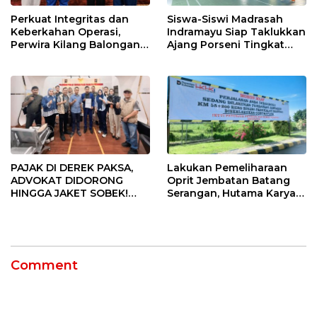
Perkuat Integritas dan
Siswa-Siswi Madrasah
Keberkahan Operasi,
Indramayu Siap Taklukkan
Perwira Kilang Balongan
Ajang Porseni Tingkat
Gelar Doa Bersama
Provinsi 2026
PAJAK DI DEREK PAKSA,
Lakukan Pemeliharaan
ADVOKAT DIDORONG
Oprit Jembatan Batang
HINGGA JAKET SOBEK!
Serangan, Hutama Karya
Ormas & 150 Advokat Riau
Uji Coba Contraflow di KM
Ngamuk Kepung Polresta
55 Tol Binjai–Langsa
Pekanbaru!
Comment