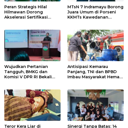
Peran Strategis Hilal
MTsN 7 Indramayu Borong
Hilmawan Dorong
Juara Umum di Porseni
Akselerasi Sertifikasi
KKMTs Kawedanan
Kompetensi untuk
Jatibarang 2026
Entaskan Kemiskinan di
Indramayu
Wujudkan Pertanian
Antisipasi Kemarau
Tangguh, BMKG dan
Panjang, TNI dan BPBD
Komisi V DPR RI Bekali
Imbau Masyarakat Hemat
Petani Indramayu Lewat
Air dan Waspada
Sekolah Lapang Iklim
Kebakaran
Teror Kera Liar di
Sinergi Tanpa Batas: 14