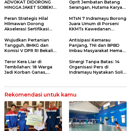
ADVOKAT DIDORONG
Oprit Jembatan Batang
HINGGA JAKET SOBEK!
Serangan, Hutama Karya
Ormas & 150 Advokat Riau
Uji Coba Contraflow di KM
Ngamuk Kepung Polresta
55 Tol Binjai–Langsa
Peran Strategis Hilal
MTsN 7 Indramayu Borong
Pekanbaru!
Hilmawan Dorong
Juara Umum di Porseni
Akselerasi Sertifikasi
KKMTs Kawedanan
Kompetensi untuk
Jatibarang 2026
Entaskan Kemiskinan di
Wujudkan Pertanian
Antisipasi Kemarau
Indramayu
Tangguh, BMKG dan
Panjang, TNI dan BPBD
Komisi V DPR RI Bekali
Imbau Masyarakat Hemat
Petani Indramayu Lewat
Air dan Waspada
Sekolah Lapang Iklim
Kebakaran
Teror Kera Liar di
Sinergi Tanpa Batas: 14
Tembilahan: 18 Warga
Organisasi Pers di
Jadi Korban Ganas,
Indramayu Nyatakan Solid
Punggung Robek hingga
di Bawah Naungan FKJI
12 Jahitan!
Rekomendasi untuk kamu