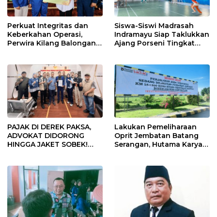
Perkuat Integritas dan
Siswa-Siswi Madrasah
Keberkahan Operasi,
Indramayu Siap Taklukkan
Perwira Kilang Balongan
Ajang Porseni Tingkat
Gelar Doa Bersama
Provinsi 2026
PAJAK DI DEREK PAKSA,
Lakukan Pemeliharaan
ADVOKAT DIDORONG
Oprit Jembatan Batang
HINGGA JAKET SOBEK!
Serangan, Hutama Karya
Ormas & 150 Advokat Riau
Uji Coba Contraflow di KM
Ngamuk Kepung Polresta
55 Tol Binjai–Langsa
Pekanbaru!