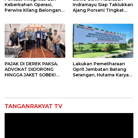
Keberkahan Operasi,
Indramayu Siap Taklukkan
Perwira Kilang Balongan
Ajang Porseni Tingkat
Gelar Doa Bersama
Provinsi 2026
PAJAK DI DEREK PAKSA,
Lakukan Pemeliharaan
ADVOKAT DIDORONG
Oprit Jembatan Batang
HINGGA JAKET SOBEK!
Serangan, Hutama Karya
Ormas & 150 Advokat Riau
Uji Coba Contraflow di KM
Ngamuk Kepung Polresta
55 Tol Binjai–Langsa
Pekanbaru!
TANGANRAKYAT TV