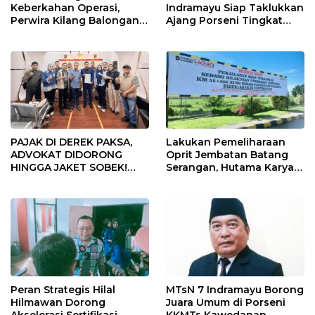
Keberkahan Operasi,
Indramayu Siap Taklukkan
Perwira Kilang Balongan
Ajang Porseni Tingkat
Gelar Doa Bersama
Provinsi 2026
PAJAK DI DEREK PAKSA,
Lakukan Pemeliharaan
ADVOKAT DIDORONG
Oprit Jembatan Batang
HINGGA JAKET SOBEK!
Serangan, Hutama Karya
Ormas & 150 Advokat Riau
Uji Coba Contraflow di KM
Ngamuk Kepung Polresta
55 Tol Binjai–Langsa
Pekanbaru!
Peran Strategis Hilal
MTsN 7 Indramayu Borong
Hilmawan Dorong
Juara Umum di Porseni
Akselerasi Sertifikasi
KKMTs Kawedanan