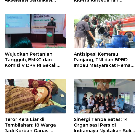
Kompetensi untuk
Jatibarang 2026
Entaskan Kemiskinan di
Indramayu
Wujudkan Pertanian
Antisipasi Kemarau
Tangguh, BMKG dan
Panjang, TNI dan BPBD
Komisi V DPR RI Bekali
Imbau Masyarakat Hemat
Petani Indramayu Lewat
Air dan Waspada
Sekolah Lapang Iklim
Kebakaran
Teror Kera Liar di
Sinergi Tanpa Batas: 14
Tembilahan: 18 Warga
Organisasi Pers di
Jadi Korban Ganas,
Indramayu Nyatakan Solid
Punggung Robek hingga
di Bawah Naungan FKJI