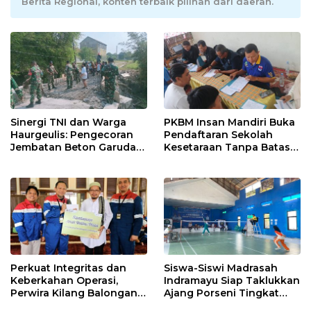
Berita Regional, konten terbaik pilihan dari daerah.
Sinergi TNI dan Warga
PKBM Insan Mandiri Buka
Haurgeulis: Pengecoran
Pendaftaran Sekolah
Jembatan Beton Garuda
Kesetaraan Tanpa Batas
di Indramayu Rampung
Usia
Perkuat Integritas dan
Siswa-Siswi Madrasah
Keberkahan Operasi,
Indramayu Siap Taklukkan
Perwira Kilang Balongan
Ajang Porseni Tingkat
Gelar Doa Bersama
Provinsi 2026