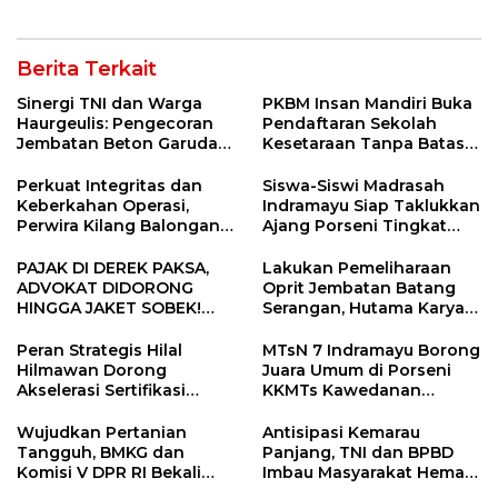
12 Jahitan!
Berita Terkait
Sinergi TNI dan Warga
PKBM Insan Mandiri Buka
Haurgeulis: Pengecoran
Pendaftaran Sekolah
Jembatan Beton Garuda
Kesetaraan Tanpa Batas
di Indramayu Rampung
Usia
Perkuat Integritas dan
Siswa-Siswi Madrasah
Keberkahan Operasi,
Indramayu Siap Taklukkan
Perwira Kilang Balongan
Ajang Porseni Tingkat
Gelar Doa Bersama
Provinsi 2026
PAJAK DI DEREK PAKSA,
Lakukan Pemeliharaan
ADVOKAT DIDORONG
Oprit Jembatan Batang
HINGGA JAKET SOBEK!
Serangan, Hutama Karya
Ormas & 150 Advokat Riau
Uji Coba Contraflow di KM
Ngamuk Kepung Polresta
55 Tol Binjai–Langsa
Peran Strategis Hilal
MTsN 7 Indramayu Borong
Pekanbaru!
Hilmawan Dorong
Juara Umum di Porseni
Akselerasi Sertifikasi
KKMTs Kawedanan
Kompetensi untuk
Jatibarang 2026
Entaskan Kemiskinan di
Wujudkan Pertanian
Antisipasi Kemarau
Indramayu
Tangguh, BMKG dan
Panjang, TNI dan BPBD
Komisi V DPR RI Bekali
Imbau Masyarakat Hemat
Petani Indramayu Lewat
Air dan Waspada