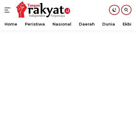
Home
Peristiwa
Nasional
Daerah
Dunia
Ekbis
Langsung
ke
konten