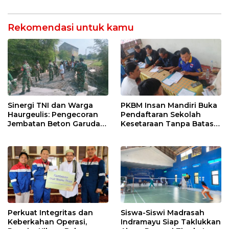
Sekolah Lapang Iklim
Kebakaran
Rekomendasi untuk kamu
Sinergi TNI dan Warga
PKBM Insan Mandiri Buka
Haurgeulis: Pengecoran
Pendaftaran Sekolah
Jembatan Beton Garuda
Kesetaraan Tanpa Batas
di Indramayu Rampung
Usia
Perkuat Integritas dan
Siswa-Siswi Madrasah
Keberkahan Operasi,
Indramayu Siap Taklukkan