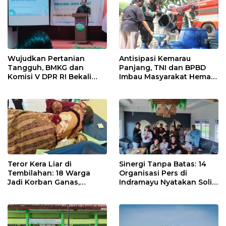
Wujudkan Pertanian
Antisipasi Kemarau
Tangguh, BMKG dan
Panjang, TNI dan BPBD
Komisi V DPR RI Bekali
Imbau Masyarakat Hemat
Petani Indramayu Lewat
Air dan Waspada
Sekolah Lapang Iklim
Kebakaran
Teror Kera Liar di
Sinergi Tanpa Batas: 14
Tembilahan: 18 Warga
Organisasi Pers di
Jadi Korban Ganas,
Indramayu Nyatakan Solid
Punggung Robek hingga
di Bawah Naungan FKJI
12 Jahitan!