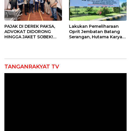
PAJAK DI DEREK PAKSA,
Lakukan Pemeliharaan
ADVOKAT DIDORONG
Oprit Jembatan Batang
HINGGA JAKET SOBEK!
Serangan, Hutama Karya
Ormas & 150 Advokat Riau
Uji Coba Contraflow di KM
Ngamuk Kepung Polresta
55 Tol Binjai–Langsa
Pekanbaru!
TANGANRAKYAT TV