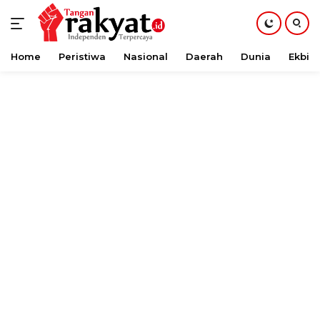
Home
Peristiwa
Nasional
Daerah
Dunia
Ekbis
Langsung
ke
konten