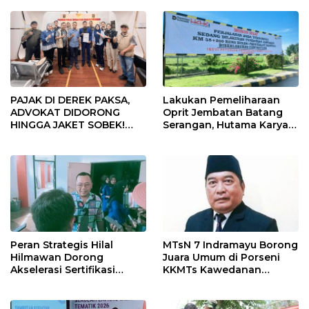
PAJAK DI DEREK PAKSA,
Lakukan Pemeliharaan
ADVOKAT DIDORONG
Oprit Jembatan Batang
HINGGA JAKET SOBEK!
Serangan, Hutama Karya
Ormas & 150 Advokat Riau
Uji Coba Contraflow di KM
Ngamuk Kepung Polresta
55 Tol Binjai–Langsa
Pekanbaru!
Peran Strategis Hilal
MTsN 7 Indramayu Borong
Hilmawan Dorong
Juara Umum di Porseni
Akselerasi Sertifikasi
KKMTs Kawedanan
Kompetensi untuk
Jatibarang 2026
Entaskan Kemiskinan di
Indramayu