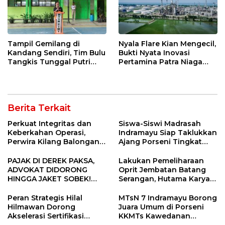
Tampil Gemilang di
Nyala Flare Kian Mengecil,
Kandang Sendiri, Tim Bulu
Bukti Nyata Inovasi
Tangkis Tunggal Putri
Pertamina Patra Niaga
MTsN 2 Indramayu Sabet
Kilang Balongan Dukung
Juara Porseni KKMTs
Net Zero Emission 2060
Jatibarang 2026
Berita Terkait
Perkuat Integritas dan
Siswa-Siswi Madrasah
Keberkahan Operasi,
Indramayu Siap Taklukkan
Perwira Kilang Balongan
Ajang Porseni Tingkat
Gelar Doa Bersama
Provinsi 2026
PAJAK DI DEREK PAKSA,
Lakukan Pemeliharaan
ADVOKAT DIDORONG
Oprit Jembatan Batang
HINGGA JAKET SOBEK!
Serangan, Hutama Karya
Ormas & 150 Advokat Riau
Uji Coba Contraflow di KM
Ngamuk Kepung Polresta
55 Tol Binjai–Langsa
Peran Strategis Hilal
MTsN 7 Indramayu Borong
Pekanbaru!
Hilmawan Dorong
Juara Umum di Porseni
Akselerasi Sertifikasi
KKMTs Kawedanan
Kompetensi untuk
Jatibarang 2026