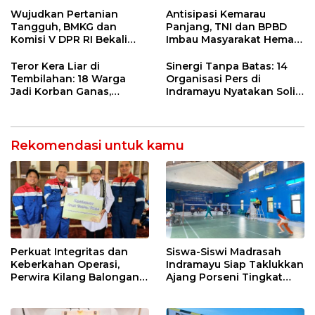
Entaskan Kemiskinan di
Wujudkan Pertanian
Antisipasi Kemarau
Indramayu
Tangguh, BMKG dan
Panjang, TNI dan BPBD
Komisi V DPR RI Bekali
Imbau Masyarakat Hemat
Petani Indramayu Lewat
Air dan Waspada
Sekolah Lapang Iklim
Kebakaran
Teror Kera Liar di
Sinergi Tanpa Batas: 14
Tembilahan: 18 Warga
Organisasi Pers di
Jadi Korban Ganas,
Indramayu Nyatakan Solid
Punggung Robek hingga
di Bawah Naungan FKJI
12 Jahitan!
Rekomendasi untuk kamu
Perkuat Integritas dan
Siswa-Siswi Madrasah
Keberkahan Operasi,
Indramayu Siap Taklukkan
Perwira Kilang Balongan
Ajang Porseni Tingkat
Gelar Doa Bersama
Provinsi 2026