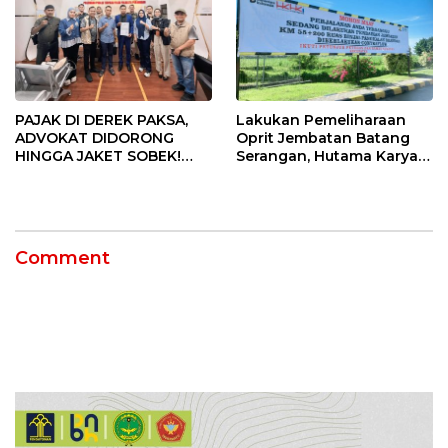
PAJAK DI DEREK PAKSA,
Lakukan Pemeliharaan
ADVOKAT DIDORONG
Oprit Jembatan Batang
HINGGA JAKET SOBEK!
Serangan, Hutama Karya
Ormas & 150 Advokat Riau
Uji Coba Contraflow di KM
Ngamuk Kepung Polresta
55 Tol Binjai–Langsa
Pekanbaru!
Comment