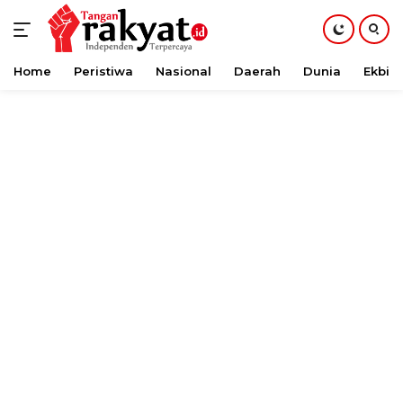
Home
Peristiwa
Nasional
Daerah
Dunia
Ekbis
Langsung
ke
konten