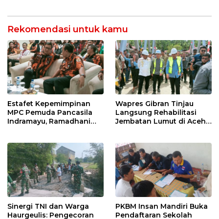
Kompetensi untuk
Jatibarang 2026
Entaskan Kemiskinan di
Indramayu
Rekomendasi untuk kamu
Estafet Kepemimpinan
Wapres Gibran Tinjau
MPC Pemuda Pancasila
Langsung Rehabilitasi
Indramayu, Ramadhani
Jembatan Lumut di Aceh
Sugianto Dipastikan
Tengah, Targetkan
Pimpin Organisasi Lewat
Konektivitas Pulih Cepat
Muscablub
Sinergi TNI dan Warga
PKBM Insan Mandiri Buka
Haurgeulis: Pengecoran
Pendaftaran Sekolah