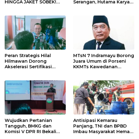
HINGGA JAKET SOBEK!
Serangan, Hutama Karya
Ormas & 150 Advokat Riau
Uji Coba Contraflow di KM
Ngamuk Kepung Polresta
55 Tol Binjai–Langsa
Pekanbaru!
Peran Strategis Hilal
MTsN 7 Indramayu Borong
Hilmawan Dorong
Juara Umum di Porseni
Akselerasi Sertifikasi
KKMTs Kawedanan
Kompetensi untuk
Jatibarang 2026
Entaskan Kemiskinan di
Indramayu
Wujudkan Pertanian
Antisipasi Kemarau
Tangguh, BMKG dan
Panjang, TNI dan BPBD
Komisi V DPR RI Bekali
Imbau Masyarakat Hemat
Petani Indramayu Lewat
Air dan Waspada