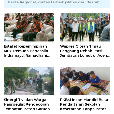
Berita Regional, konten terbaik pilihan dari daerah.
Estafet Kepemimpinan
Wapres Gibran Tinjau
MPC Pemuda Pancasila
Langsung Rehabilitasi
Indramayu, Ramadhani
Jembatan Lumut di Aceh
Sugianto Dipastikan
Tengah, Targetkan
Pimpin Organisasi Lewat
Konektivitas Pulih Cepat
Muscablub
Sinergi TNI dan Warga
PKBM Insan Mandiri Buka
Haurgeulis: Pengecoran
Pendaftaran Sekolah
Jembatan Beton Garuda
Kesetaraan Tanpa Batas
di Indramayu Rampung
Usia