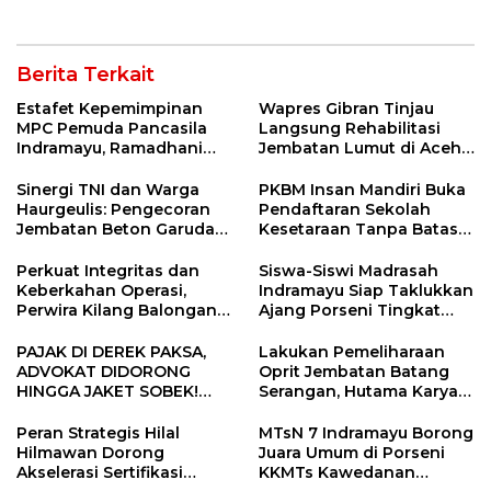
Sekolah Lapang Iklim
Kebakaran
Berita Terkait
Estafet Kepemimpinan
Wapres Gibran Tinjau
MPC Pemuda Pancasila
Langsung Rehabilitasi
Indramayu, Ramadhani
Jembatan Lumut di Aceh
Sugianto Dipastikan
Tengah, Targetkan
Pimpin Organisasi Lewat
Konektivitas Pulih Cepat
Sinergi TNI dan Warga
PKBM Insan Mandiri Buka
Muscablub
Haurgeulis: Pengecoran
Pendaftaran Sekolah
Jembatan Beton Garuda
Kesetaraan Tanpa Batas
di Indramayu Rampung
Usia
Perkuat Integritas dan
Siswa-Siswi Madrasah
Keberkahan Operasi,
Indramayu Siap Taklukkan
Perwira Kilang Balongan
Ajang Porseni Tingkat
Gelar Doa Bersama
Provinsi 2026
PAJAK DI DEREK PAKSA,
Lakukan Pemeliharaan
ADVOKAT DIDORONG
Oprit Jembatan Batang
HINGGA JAKET SOBEK!
Serangan, Hutama Karya
Ormas & 150 Advokat Riau
Uji Coba Contraflow di KM
Ngamuk Kepung Polresta
55 Tol Binjai–Langsa
Peran Strategis Hilal
MTsN 7 Indramayu Borong
Pekanbaru!
Hilmawan Dorong
Juara Umum di Porseni
Akselerasi Sertifikasi
KKMTs Kawedanan