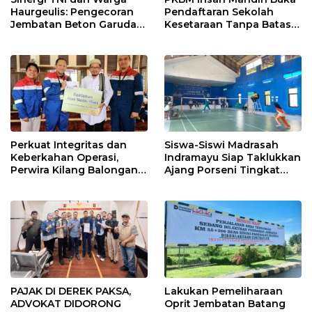
Haurgeulis: Pengecoran
Pendaftaran Sekolah
Jembatan Beton Garuda
Kesetaraan Tanpa Batas
di Indramayu Rampung
Usia
Perkuat Integritas dan
Siswa-Siswi Madrasah
Keberkahan Operasi,
Indramayu Siap Taklukkan
Perwira Kilang Balongan
Ajang Porseni Tingkat
Gelar Doa Bersama
Provinsi 2026
PAJAK DI DEREK PAKSA,
Lakukan Pemeliharaan
ADVOKAT DIDORONG
Oprit Jembatan Batang