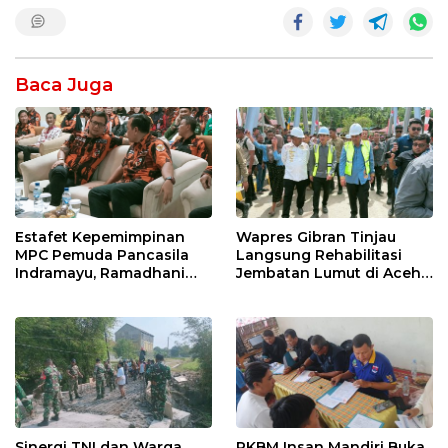
Baca Juga
Estafet Kepemimpinan
Wapres Gibran Tinjau
MPC Pemuda Pancasila
Langsung Rehabilitasi
Indramayu, Ramadhani
Jembatan Lumut di Aceh
Sugianto Dipastikan
Tengah, Targetkan
Pimpin Organisasi Lewat
Konektivitas Pulih Cepat
Muscablub
Sinergi TNI dan Warga
PKBM Insan Mandiri Buka