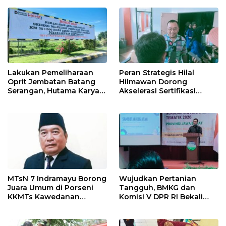
Ngamuk Kepung Polresta
Pekanbaru!
Lakukan Pemeliharaan
Peran Strategis Hilal
Oprit Jembatan Batang
Hilmawan Dorong
Serangan, Hutama Karya
Akselerasi Sertifikasi
Uji Coba Contraflow di KM
Kompetensi untuk
55 Tol Binjai–Langsa
Entaskan Kemiskinan di
Indramayu
MTsN 7 Indramayu Borong
Wujudkan Pertanian
Juara Umum di Porseni
Tangguh, BMKG dan
KKMTs Kawedanan
Komisi V DPR RI Bekali
Jatibarang 2026
Petani Indramayu Lewat
Sekolah Lapang Iklim