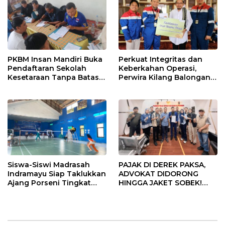
PKBM Insan Mandiri Buka
Perkuat Integritas dan
Pendaftaran Sekolah
Keberkahan Operasi,
Kesetaraan Tanpa Batas
Perwira Kilang Balongan
Usia
Gelar Doa Bersama
Siswa-Siswi Madrasah
PAJAK DI DEREK PAKSA,
Indramayu Siap Taklukkan
ADVOKAT DIDORONG
Ajang Porseni Tingkat
HINGGA JAKET SOBEK!
Provinsi 2026
Ormas & 150 Advokat Riau
Ngamuk Kepung Polresta
Pekanbaru!