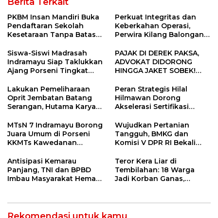
Berita Terkait
PKBM Insan Mandiri Buka
Perkuat Integritas dan
Pendaftaran Sekolah
Keberkahan Operasi,
Kesetaraan Tanpa Batas
Perwira Kilang Balongan
Usia
Gelar Doa Bersama
Siswa-Siswi Madrasah
PAJAK DI DEREK PAKSA,
Indramayu Siap Taklukkan
ADVOKAT DIDORONG
Ajang Porseni Tingkat
HINGGA JAKET SOBEK!
Provinsi 2026
Ormas & 150 Advokat Riau
Ngamuk Kepung Polresta
Lakukan Pemeliharaan
Peran Strategis Hilal
Pekanbaru!
Oprit Jembatan Batang
Hilmawan Dorong
Serangan, Hutama Karya
Akselerasi Sertifikasi
Uji Coba Contraflow di KM
Kompetensi untuk
55 Tol Binjai–Langsa
Entaskan Kemiskinan di
MTsN 7 Indramayu Borong
Wujudkan Pertanian
Indramayu
Juara Umum di Porseni
Tangguh, BMKG dan
KKMTs Kawedanan
Komisi V DPR RI Bekali
Jatibarang 2026
Petani Indramayu Lewat
Sekolah Lapang Iklim
Antisipasi Kemarau
Teror Kera Liar di
Panjang, TNI dan BPBD
Tembilahan: 18 Warga
Imbau Masyarakat Hemat
Jadi Korban Ganas,
Air dan Waspada
Punggung Robek hingga
Kebakaran
12 Jahitan!
Rekomendasi untuk kamu