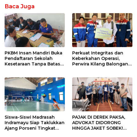
Baca Juga
PKBM Insan Mandiri Buka
Perkuat Integritas dan
Pendaftaran Sekolah
Keberkahan Operasi,
Kesetaraan Tanpa Batas
Perwira Kilang Balongan
Usia
Gelar Doa Bersama
Siswa-Siswi Madrasah
PAJAK DI DEREK PAKSA,
Indramayu Siap Taklukkan
ADVOKAT DIDORONG
Ajang Porseni Tingkat
HINGGA JAKET SOBEK!
Provinsi 2026
Ormas & 150 Advokat Riau