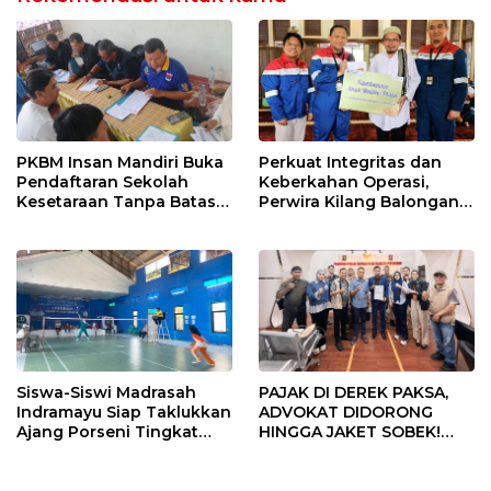
PKBM Insan Mandiri Buka
Perkuat Integritas dan
Pendaftaran Sekolah
Keberkahan Operasi,
Kesetaraan Tanpa Batas
Perwira Kilang Balongan
Usia
Gelar Doa Bersama
Siswa-Siswi Madrasah
PAJAK DI DEREK PAKSA,
Indramayu Siap Taklukkan
ADVOKAT DIDORONG
Ajang Porseni Tingkat
HINGGA JAKET SOBEK!
Provinsi 2026
Ormas & 150 Advokat Riau
Ngamuk Kepung Polresta
Pekanbaru!