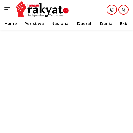
Home
Peristiwa
Nasional
Daerah
Dunia
Ekbis
Langsung
ke
konten