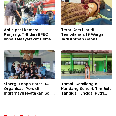
Antisipasi Kemarau
Teror Kera Liar di
Panjang, TNI dan BPBD
Tembilahan: 18 Warga
Imbau Masyarakat Hemat
Jadi Korban Ganas,
Air dan Waspada
Punggung Robek hingga
Kebakaran
12 Jahitan!
Sinergi Tanpa Batas: 14
Tampil Gemilang di
Organisasi Pers di
Kandang Sendiri, Tim Bulu
Indramayu Nyatakan Solid
Tangkis Tunggal Putri
di Bawah Naungan FKJI
MTsN 2 Indramayu Sabet
Juara Porseni KKMTs
Jatibarang 2026