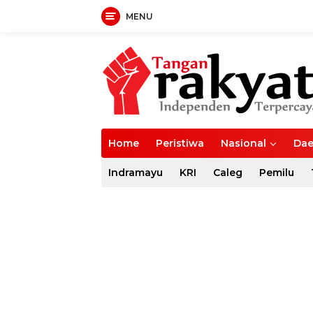
MENU
Langsung
ke
konten
Home
Peristiwa
Nasional
Dae
Indramayu
KRI
Caleg
Pemilu