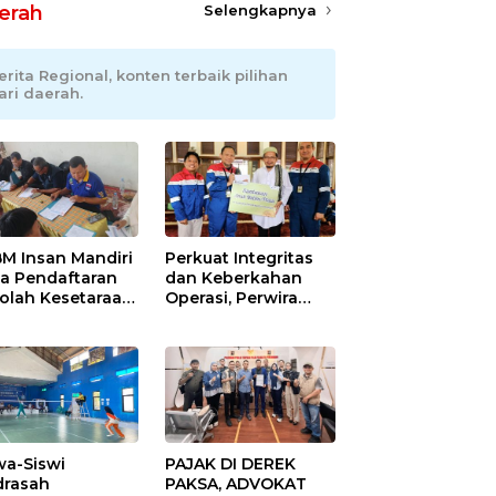
erah
Selengkapnya
erita Regional, konten terbaik pilihan
ari daerah.
M Insan Mandiri
Perkuat Integritas
a Pendaftaran
dan Keberkahan
olah Kesetaraan
Operasi, Perwira
pa Batas Usia
Kilang Balongan
Gelar Doa Bersama
wa-Siswi
PAJAK DI DEREK
rasah
PAKSA, ADVOKAT