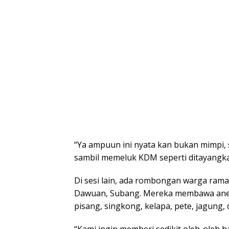
“Ya ampuun ini nyata kan bukan mimpi, sa
sambil memeluk KDM seperti ditayangka
Di sesi lain, ada rombongan warga ram
Dawuan, Subang. Mereka membawa anek
pisang, singkong, kelapa, pete, jagung,
“Kami ingin memberi sedikit oleh-oleh 