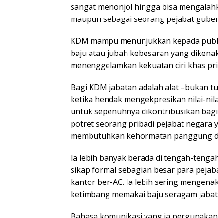
sangat menonjol hingga bisa mengalahkan
maupun sebagai seorang pejabat guber
KDM mampu menunjukkan kepada publik
baju atau jubah kebesaran yang dikenak
menenggelamkan kekuatan ciri khas pri
Bagi KDM jabatan adalah alat –bukan t
ketika hendak mengekpresikan nilai-nilai
untuk sepenuhnya dikontribusikan bag
potret seorang pribadi pejabat negara y
membutuhkan kehormatan panggung dan
Ia lebih banyak berada di tengah-teng
sikap formal sebagian besar para pejab
kantor ber-AC. Ia lebih sering mengena
ketimbang memakai baju seragam jabat
Bahasa komunikasi yang ia pergunakan 