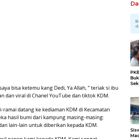
Da
B
d
PKB
Buk
Sek
ya bisa ketemu kang Dedi, Ya Allah, ” teriak si ibu
Tan
n dan viral di Chanel YouTube dan tiktok KDM.
ai-ramai datang ke kediaman KDM di Kecamatan
a hasil bumi dari kampung masing-masing:
 dan lain-lain untuk diberikan kepada KDM.
Sis
Mad
hasil panen kami kepada KDM. Kami sangat