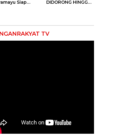
ramayu Siap
DIDORONG HINGGA
lukkan Ajang
JAKET SOBEK!
seni Tingkat
Ormas & 150
vinsi 2026
Advokat Riau
Ngamuk Kepung
Polresta Pekanbaru!
NGANRAKYAT TV