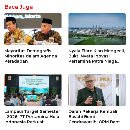
Baca Juga
Mayoritas Demografis,
Nyala Flare Kian Mengecil,
Minoritas dalam Agenda
Bukti Nyata Inovasi
Peradaban
Pertamina Patra Niaga
Kilang Balongan Dukung
Net Zero Emission 2060
Lampaui Target Semester
Darah Pekerja Kembali
I 2026, PT Pertamina Hulu
Basahi Bumi
Indonesia Perkuat
Cendrawasih: OPM Bantai
Ketahanan Energi
5 Pahlawan Infrastruktur