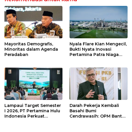
Mayoritas Demografis,
Nyala Flare Kian Mengecil,
Minoritas dalam Agenda
Bukti Nyata Inovasi
Peradaban
Pertamina Patra Niaga
Kilang Balongan Dukung
Net Zero Emission 2060
Lampaui Target Semester
Darah Pekerja Kembali
I 2026, PT Pertamina Hulu
Basahi Bumi
Indonesia Perkuat
Cendrawasih: OPM Bantai
Ketahanan Energi
5 Pahlawan Infrastruktur
Nasional Lewat Inovasi &
di Tolikara!