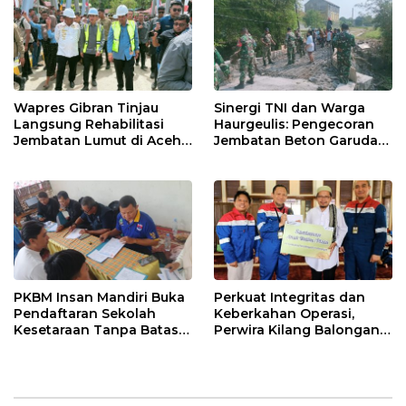
Wapres Gibran Tinjau
Sinergi TNI dan Warga
Langsung Rehabilitasi
Haurgeulis: Pengecoran
Jembatan Lumut di Aceh
Jembatan Beton Garuda
Tengah, Targetkan
di Indramayu Rampung
Konektivitas Pulih Cepat
PKBM Insan Mandiri Buka
Perkuat Integritas dan
Pendaftaran Sekolah
Keberkahan Operasi,
Kesetaraan Tanpa Batas
Perwira Kilang Balongan
Usia
Gelar Doa Bersama