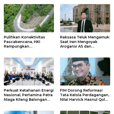
Nasional Lewat Inovasi &
di Tolikara!
Keselamatan Kerja
Pulihkan Konektivitas
Raksasa Teluk Mengamuk:
Pascabencana, HKI
Saat Iran Mengoyak
Rampungkan
Arogansi AS dan
Penanganan Jalur
Sekutunya!
Lembah Anai dan Malalak
Perkuat Ketahanan Energi
FIM Dorong Reformasi
Nasional, Pertamina Patra
Tata Kelola Perdagangan,
Niaga Kilang Balongan
Nilai Harvick Hasnul Qolbi
Perkuat Sinergi Utilisasi
Figur Tepat Pimpin Sektor
Jetty Propylene
Riil