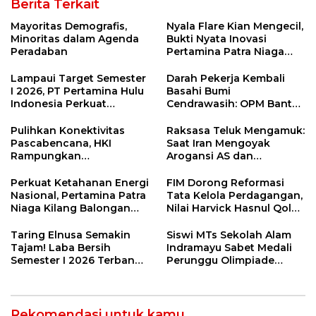
Berita Terkait
Mayoritas Demografis,
Nyala Flare Kian Mengecil,
Minoritas dalam Agenda
Bukti Nyata Inovasi
Peradaban
Pertamina Patra Niaga
Kilang Balongan Dukung
Net Zero Emission 2060
Lampaui Target Semester
Darah Pekerja Kembali
I 2026, PT Pertamina Hulu
Basahi Bumi
Indonesia Perkuat
Cendrawasih: OPM Bantai
Ketahanan Energi
5 Pahlawan Infrastruktur
Nasional Lewat Inovasi &
di Tolikara!
Pulihkan Konektivitas
Raksasa Teluk Mengamuk:
Keselamatan Kerja
Pascabencana, HKI
Saat Iran Mengoyak
Rampungkan
Arogansi AS dan
Penanganan Jalur
Sekutunya!
Lembah Anai dan Malalak
Perkuat Ketahanan Energi
FIM Dorong Reformasi
Nasional, Pertamina Patra
Tata Kelola Perdagangan,
Niaga Kilang Balongan
Nilai Harvick Hasnul Qolbi
Perkuat Sinergi Utilisasi
Figur Tepat Pimpin Sektor
Jetty Propylene
Riil
Taring Elnusa Semakin
Siswi MTs Sekolah Alam
Tajam! Laba Bersih
Indramayu Sabet Medali
Semester I 2026 Terbang
Perunggu Olimpiade
29 Persen Berkat Strategi
Matematika Tingkat
Jitu
Nasional 2026
Rekomendasi untuk kamu