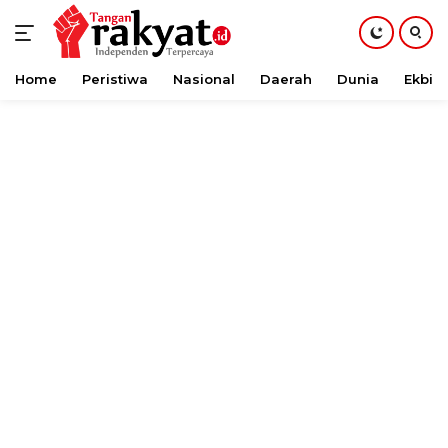
Home
Peristiwa
Nasional
Daerah
Dunia
Ekbis
Langsung
ke
konten