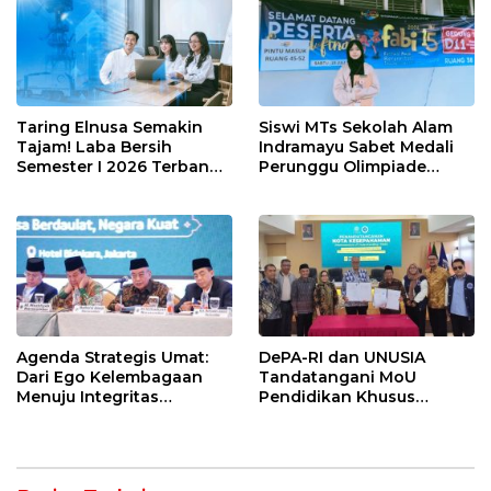
Taring Elnusa Semakin
Siswi MTs Sekolah Alam
Tajam! Laba Bersih
Indramayu Sabet Medali
Semester I 2026 Terbang
Perunggu Olimpiade
29 Persen Berkat Strategi
Matematika Tingkat
Jitu
Nasional 2026
Agenda Strategis Umat:
DePA-RI dan UNUSIA
Dari Ego Kelembagaan
Tandatangani MoU
Menuju Integritas
Pendidikan Khusus
Kebangsaan
Profesi Advokat