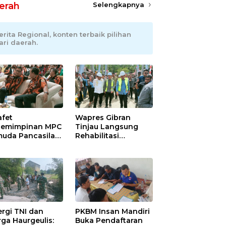
erah
Selengkapnya
erita Regional, konten terbaik pilihan
ari daerah.
afet
Wapres Gibran
emimpinan MPC
Tinjau Langsung
uda Pancasila
Rehabilitasi
ramayu,
Jembatan Lumut di
adhani
Aceh Tengah,
ianto Dipastikan
Targetkan
pin Organisasi
Konektivitas Pulih
at Muscablub
Cepat
ergi TNI dan
PKBM Insan Mandiri
ga Haurgeulis:
Buka Pendaftaran