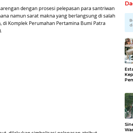
Da
rbarengan dengan prosesi pelepasan para santriwan
hana namun sarat makna yang berlangsung di salah
B
n, di Komplek Perumahan Pertamina Bumi Patra
d
.
Est
Kep
Pem
Ind
Ram
Sug
Pim
Lew
Sin
War