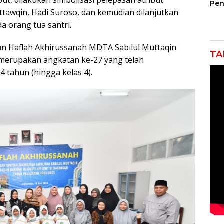
ut, dilakukan simbolisasi pelepasan atribut
Pen
tawqin, Hadi Suroso, dan kemudian dilanjutkan
Jem
Gar
 orang tua santri.
Ind
Ra
 Haflah Akhirussanah MDTA Sabilul Muttaqin
TA
 merupakan angkatan ke-27 yang telah
 tahun (hingga kelas 4).