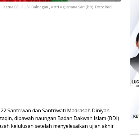
etua BDI RU VI Balongan , Astri Agustiana Sari (kiri). Foto: Red.
22 Santriwan dan Santriwati Madrasah Diniyah
ttaqin, dibawah naungan Badan Dakwah Islam (BDI)
zah kelulusan setelah menyelesaikan ujian akhir