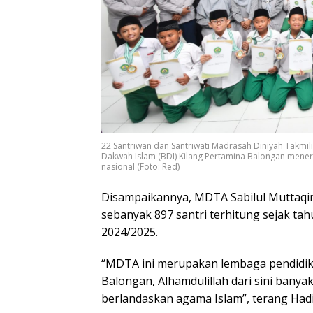
22 Santriwan dan Santriwati Madrasah Diniyah Takmi
Dakwah Islam (BDI) Kilang Pertamina Balongan meneri
nasional (Foto: Red)
Disampaikannya, MDTA Sabilul Muttaqin
sebanyak 897 santri terhitung sejak ta
2024/2025.
“MDTA ini merupakan lembaga pendidik
Balongan, Alhamdulillah dari sini bany
berlandaskan agama Islam”, terang Hadi