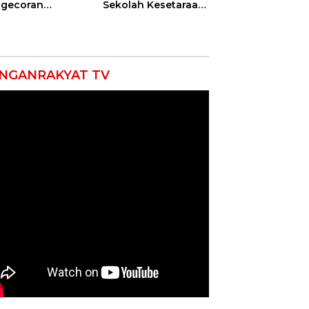
gecoran
Sekolah Kesetaraan
batan Beton
Tanpa Batas Usia
uda di
ramayu
mpung
NGANRAKYAT TV