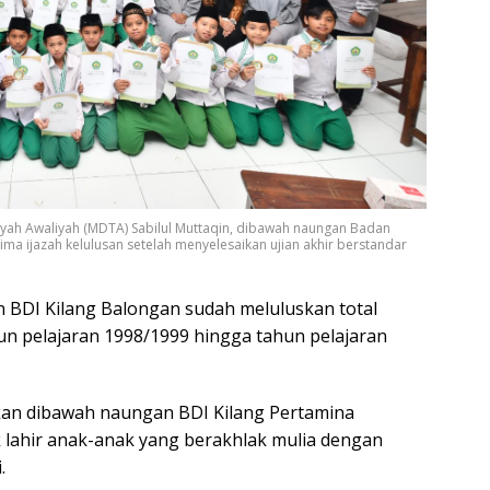
liyah Awaliyah (MDTA) Sabilul Muttaqin, dibawah naungan Badan
ma ijazah kelulusan setelah menyelesaikan ujian akhir berstandar
 BDI Kilang Balongan sudah meluluskan total
hun pelajaran 1998/1999 hingga tahun pelajaran
an dibawah naungan BDI Kilang Pertamina
ak lahir anak-anak yang berakhlak mulia dengan
.