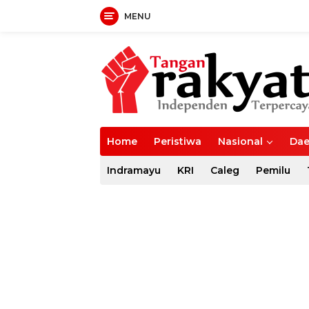
MENU
Langsung
ke
konten
Home
Peristiwa
Nasional
Dae
Indramayu
KRI
Caleg
Pemilu