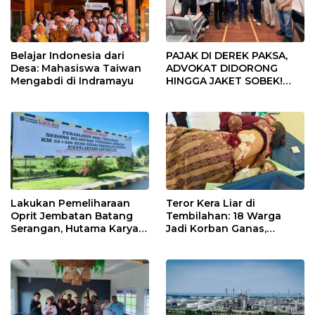
Belajar Indonesia dari
PAJAK DI DEREK PAKSA,
Desa: Mahasiswa Taiwan
ADVOKAT DIDORONG
Mengabdi di Indramayu
HINGGA JAKET SOBEK!
Ormas & 150 Advokat Riau
Ngamuk Kepung Polresta
Pekanbaru!
Lakukan Pemeliharaan
Teror Kera Liar di
Oprit Jembatan Batang
Tembilahan: 18 Warga
Serangan, Hutama Karya
Jadi Korban Ganas,
Uji Coba Contraflow di KM
Punggung Robek hingga
55 Tol Binjai–Langsa
12 Jahitan!