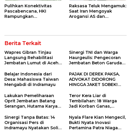
Pulihkan Konektivitas
Raksasa Teluk Mengamuk:
Pascabencana, HKI
Saat Iran Mengoyak
Rampungkan
Arogansi AS dan
Penanganan Jalur
Sekutunya!
Lembah Anai dan Malalak
Berita Terkait
Wapres Gibran Tinjau
Sinergi TNI dan Warga
Langsung Rehabilitasi
Haurgeulis: Pengecoran
Jembatan Lumut di Aceh
Jembatan Beton Garuda
Tengah, Targetkan
di Indramayu Rampung
Konektivitas Pulih Cepat
Belajar Indonesia dari
PAJAK DI DEREK PAKSA,
Desa: Mahasiswa Taiwan
ADVOKAT DIDORONG
Mengabdi di Indramayu
HINGGA JAKET SOBEK!
Ormas & 150 Advokat Riau
Ngamuk Kepung Polresta
Lakukan Pemeliharaan
Teror Kera Liar di
Pekanbaru!
Oprit Jembatan Batang
Tembilahan: 18 Warga
Serangan, Hutama Karya
Jadi Korban Ganas,
Uji Coba Contraflow di KM
Punggung Robek hingga
55 Tol Binjai–Langsa
12 Jahitan!
Sinergi Tanpa Batas: 14
Nyala Flare Kian Mengecil,
Organisasi Pers di
Bukti Nyata Inovasi
Indramayu Nyatakan Solid
Pertamina Patra Niaga