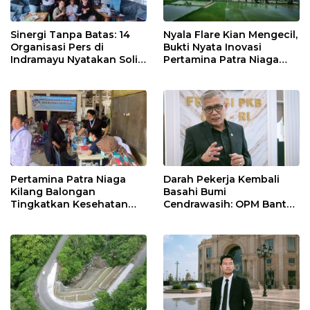
Sinergi Tanpa Batas: 14
Nyala Flare Kian Mengecil,
Organisasi Pers di
Bukti Nyata Inovasi
Indramayu Nyatakan Solid
Pertamina Patra Niaga
di Bawah Naungan FKJI
Kilang Balongan Dukung
Net Zero Emission 2060
Pertamina Patra Niaga
Darah Pekerja Kembali
Kilang Balongan
Basahi Bumi
Tingkatkan Kesehatan
Cendrawasih: OPM Bantai
Masyarakat melalui
5 Pahlawan Infrastruktur
Pemeriksaan Kesehatan
di Tolikara!
Rutin dan Edukasi
Perawatan Gigi