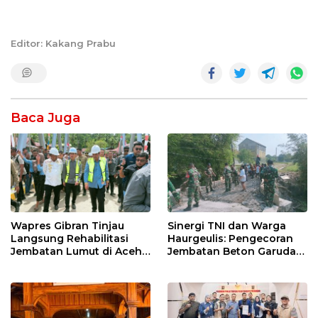
Editor: Kakang Prabu
Baca Juga
Wapres Gibran Tinjau
Sinergi TNI dan Warga
Langsung Rehabilitasi
Haurgeulis: Pengecoran
Jembatan Lumut di Aceh
Jembatan Beton Garuda
Tengah, Targetkan
di Indramayu Rampung
Konektivitas Pulih Cepat