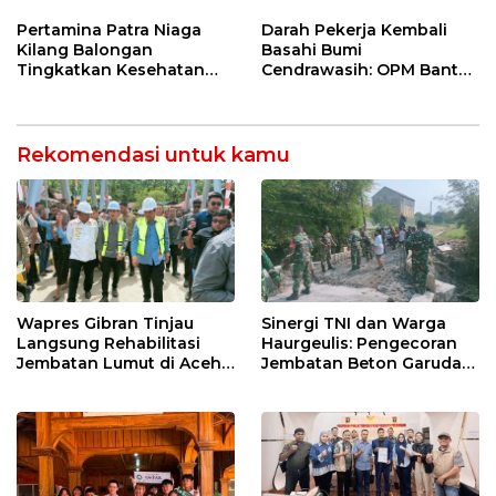
di Bawah Naungan FKJI
Kilang Balongan Dukung
Net Zero Emission 2060
Pertamina Patra Niaga
Darah Pekerja Kembali
Kilang Balongan
Basahi Bumi
Tingkatkan Kesehatan
Cendrawasih: OPM Bantai
Masyarakat melalui
5 Pahlawan Infrastruktur
Pemeriksaan Kesehatan
di Tolikara!
Rutin dan Edukasi
Perawatan Gigi
Rekomendasi untuk kamu
Wapres Gibran Tinjau
Sinergi TNI dan Warga
Langsung Rehabilitasi
Haurgeulis: Pengecoran
Jembatan Lumut di Aceh
Jembatan Beton Garuda
Tengah, Targetkan
di Indramayu Rampung
Konektivitas Pulih Cepat