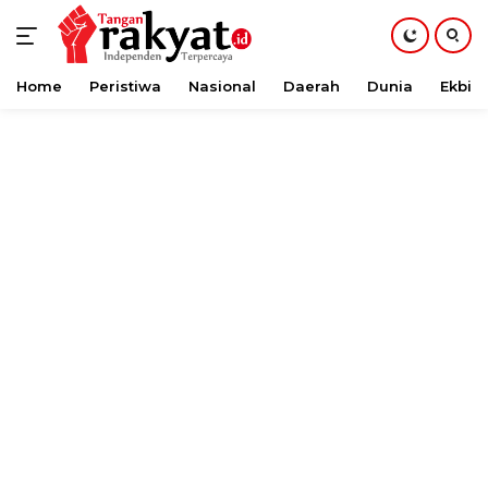
Home
Peristiwa
Nasional
Daerah
Dunia
Ekbis
Langsung
ke
konten