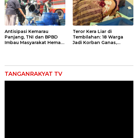
Antisipasi Kemarau
Teror Kera Liar di
Panjang, TNI dan BPBD
Tembilahan: 18 Warga
Imbau Masyarakat Hemat
Jadi Korban Ganas,
Air dan Waspada
Punggung Robek hingga
Kebakaran
12 Jahitan!
TANGANRAKYAT TV