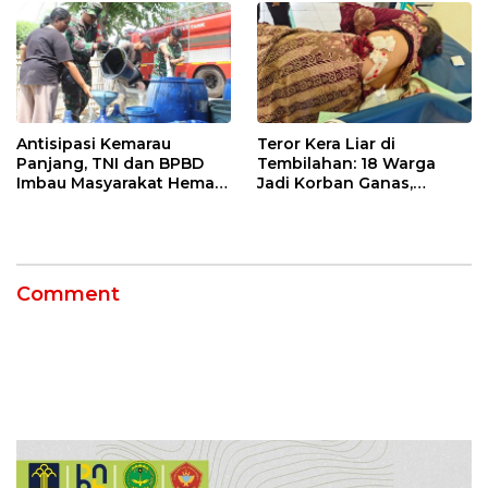
Antisipasi Kemarau
Teror Kera Liar di
Panjang, TNI dan BPBD
Tembilahan: 18 Warga
Imbau Masyarakat Hemat
Jadi Korban Ganas,
Air dan Waspada
Punggung Robek hingga
Kebakaran
12 Jahitan!
Comment