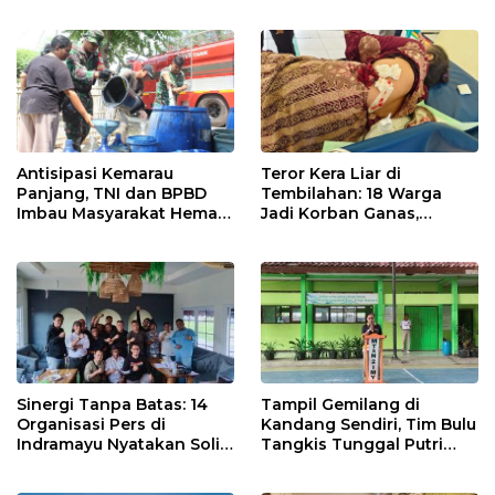
Jatibarang 2026
Petani Indramayu Lewat
Sekolah Lapang Iklim
Antisipasi Kemarau
Teror Kera Liar di
Panjang, TNI dan BPBD
Tembilahan: 18 Warga
Imbau Masyarakat Hemat
Jadi Korban Ganas,
Air dan Waspada
Punggung Robek hingga
Kebakaran
12 Jahitan!
Sinergi Tanpa Batas: 14
Tampil Gemilang di
Organisasi Pers di
Kandang Sendiri, Tim Bulu
Indramayu Nyatakan Solid
Tangkis Tunggal Putri
di Bawah Naungan FKJI
MTsN 2 Indramayu Sabet
Juara Porseni KKMTs