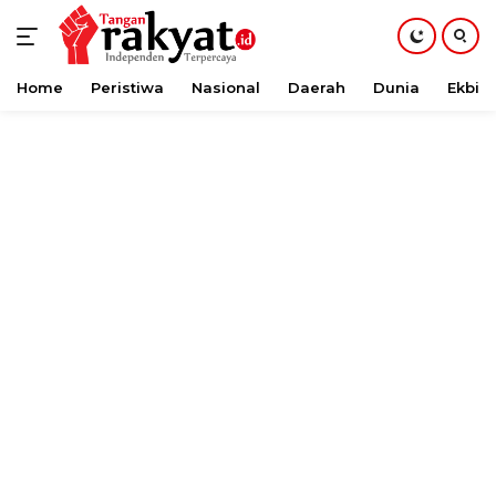
Home
Peristiwa
Nasional
Daerah
Dunia
Ekbis
Langsung
ke
konten