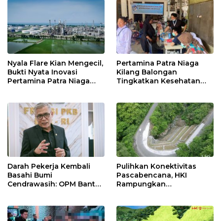
Jatibarang 2026
Nyala Flare Kian Mengecil,
Pertamina Patra Niaga
Bukti Nyata Inovasi
Kilang Balongan
Pertamina Patra Niaga
Tingkatkan Kesehatan
Kilang Balongan Dukung
Masyarakat melalui
Net Zero Emission 2060
Pemeriksaan Kesehatan
Rutin dan Edukasi
Perawatan Gigi
Darah Pekerja Kembali
Pulihkan Konektivitas
Basahi Bumi
Pascabencana, HKI
Cendrawasih: OPM Bantai
Rampungkan
5 Pahlawan Infrastruktur
Penanganan Jalur
di Tolikara!
Lembah Anai dan Malalak