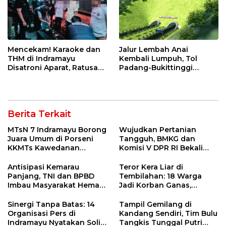
Mencekam! Karaoke dan
Jalur Lembah Anai
THM di Indramayu
Kembali Lumpuh, Tol
Disatroni Aparat, Ratusan
Padang-Bukittinggi
Pengunjung Kocar-Kacir
Didesak Jadi Solusi
Dites Urine!
Strategis
Berita Terkait
MTsN 7 Indramayu Borong
Wujudkan Pertanian
Juara Umum di Porseni
Tangguh, BMKG dan
KKMTs Kawedanan
Komisi V DPR RI Bekali
Jatibarang 2026
Petani Indramayu Lewat
Sekolah Lapang Iklim
Antisipasi Kemarau
Teror Kera Liar di
Panjang, TNI dan BPBD
Tembilahan: 18 Warga
Imbau Masyarakat Hemat
Jadi Korban Ganas,
Air dan Waspada
Punggung Robek hingga
Kebakaran
12 Jahitan!
Sinergi Tanpa Batas: 14
Tampil Gemilang di
Organisasi Pers di
Kandang Sendiri, Tim Bulu
Indramayu Nyatakan Solid
Tangkis Tunggal Putri