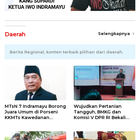
Daerah
Selengkapnya
Berita Regional, konten terbaik pilihan dari daerah.
MTsN 7 Indramayu Borong
Wujudkan Pertanian
Juara Umum di Porseni
Tangguh, BMKG dan
KKMTs Kawedanan
Komisi V DPR RI Bekali
Jatibarang 2026
Petani Indramayu Lewat
Sekolah Lapang Iklim