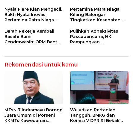
di Bawah Naungan FKJI
MTsN 2 Indramayu Sabet
Juara Porseni KKMTs
Nyala Flare Kian Mengecil,
Pertamina Patra Niaga
Jatibarang 2026
Bukti Nyata Inovasi
Kilang Balongan
Pertamina Patra Niaga
Tingkatkan Kesehatan
Kilang Balongan Dukung
Masyarakat melalui
Net Zero Emission 2060
Pemeriksaan Kesehatan
Darah Pekerja Kembali
Pulihkan Konektivitas
Rutin dan Edukasi
Basahi Bumi
Pascabencana, HKI
Perawatan Gigi
Cendrawasih: OPM Bantai
Rampungkan
5 Pahlawan Infrastruktur
Penanganan Jalur
di Tolikara!
Lembah Anai dan Malalak
Rekomendasi untuk kamu
MTsN 7 Indramayu Borong
Wujudkan Pertanian
Juara Umum di Porseni
Tangguh, BMKG dan
KKMTs Kawedanan
Komisi V DPR RI Bekali
Jatibarang 2026
Petani Indramayu Lewat
Sekolah Lapang Iklim