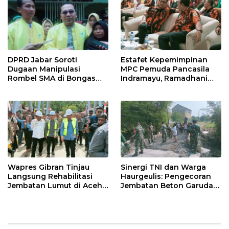
DPRD Jabar Soroti
Estafet Kepemimpinan
Dugaan Manipulasi
MPC Pemuda Pancasila
Rombel SMA di Bongas
Indramayu, Ramadhani
Indramayu, Desak
Sugianto Dipastikan
Verifikasi Lapangan
Pimpin Organisasi Lewat
Muscablub
Wapres Gibran Tinjau
Sinergi TNI dan Warga
Langsung Rehabilitasi
Haurgeulis: Pengecoran
Jembatan Lumut di Aceh
Jembatan Beton Garuda
Tengah, Targetkan
di Indramayu Rampung
Konektivitas Pulih Cepat