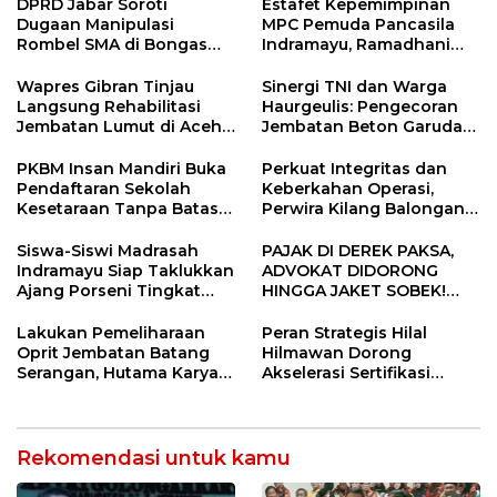
DPRD Jabar Soroti
Estafet Kepemimpinan
Dugaan Manipulasi
MPC Pemuda Pancasila
Rombel SMA di Bongas
Indramayu, Ramadhani
Indramayu, Desak
Sugianto Dipastikan
Verifikasi Lapangan
Pimpin Organisasi Lewat
Wapres Gibran Tinjau
Sinergi TNI dan Warga
Muscablub
Langsung Rehabilitasi
Haurgeulis: Pengecoran
Jembatan Lumut di Aceh
Jembatan Beton Garuda
Tengah, Targetkan
di Indramayu Rampung
Konektivitas Pulih Cepat
PKBM Insan Mandiri Buka
Perkuat Integritas dan
Pendaftaran Sekolah
Keberkahan Operasi,
Kesetaraan Tanpa Batas
Perwira Kilang Balongan
Usia
Gelar Doa Bersama
Siswa-Siswi Madrasah
PAJAK DI DEREK PAKSA,
Indramayu Siap Taklukkan
ADVOKAT DIDORONG
Ajang Porseni Tingkat
HINGGA JAKET SOBEK!
Provinsi 2026
Ormas & 150 Advokat Riau
Ngamuk Kepung Polresta
Lakukan Pemeliharaan
Peran Strategis Hilal
Pekanbaru!
Oprit Jembatan Batang
Hilmawan Dorong
Serangan, Hutama Karya
Akselerasi Sertifikasi
Uji Coba Contraflow di KM
Kompetensi untuk
55 Tol Binjai–Langsa
Entaskan Kemiskinan di
Indramayu
Rekomendasi untuk kamu