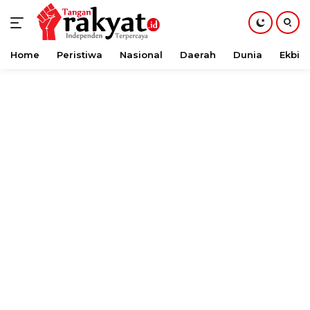
Home
Peristiwa
Nasional
Daerah
Dunia
Ekbis
Langsung
ke
konten