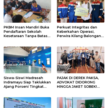
PKBM Insan Mandiri Buka
Perkuat Integritas dan
Pendaftaran Sekolah
Keberkahan Operasi,
Kesetaraan Tanpa Batas
Perwira Kilang Balongan
Usia
Gelar Doa Bersama
Siswa-Siswi Madrasah
PAJAK DI DEREK PAKSA,
Indramayu Siap Taklukkan
ADVOKAT DIDORONG
Ajang Porseni Tingkat
HINGGA JAKET SOBEK!
Provinsi 2026
Ormas & 150 Advokat Riau
Ngamuk Kepung Polresta
Pekanbaru!