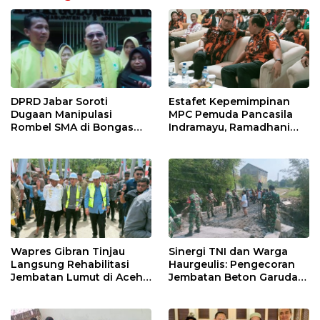
DPRD Jabar Soroti
Estafet Kepemimpinan
Dugaan Manipulasi
MPC Pemuda Pancasila
Rombel SMA di Bongas
Indramayu, Ramadhani
Indramayu, Desak
Sugianto Dipastikan
Verifikasi Lapangan
Pimpin Organisasi Lewat
Muscablub
Wapres Gibran Tinjau
Sinergi TNI dan Warga
Langsung Rehabilitasi
Haurgeulis: Pengecoran
Jembatan Lumut di Aceh
Jembatan Beton Garuda
Tengah, Targetkan
di Indramayu Rampung
Konektivitas Pulih Cepat