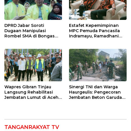
DPRD Jabar Soroti
Estafet Kepemimpinan
Dugaan Manipulasi
MPC Pemuda Pancasila
Rombel SMA di Bongas
Indramayu, Ramadhani
Indramayu, Desak
Sugianto Dipastikan
Verifikasi Lapangan
Pimpin Organisasi Lewat
Muscablub
Wapres Gibran Tinjau
Sinergi TNI dan Warga
Langsung Rehabilitasi
Haurgeulis: Pengecoran
Jembatan Lumut di Aceh
Jembatan Beton Garuda
Tengah, Targetkan
di Indramayu Rampung
Konektivitas Pulih Cepat
TANGANRAKYAT TV