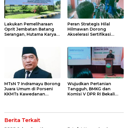
Lakukan Pemeliharaan
Peran Strategis Hilal
Oprit Jembatan Batang
Hilmawan Dorong
Serangan, Hutama Karya
Akselerasi Sertifikasi
Uji Coba Contraflow di KM
Kompetensi untuk
55 Tol Binjai–Langsa
Entaskan Kemiskinan di
Indramayu
MTsN 7 Indramayu Borong
Wujudkan Pertanian
Juara Umum di Porseni
Tangguh, BMKG dan
KKMTs Kawedanan
Komisi V DPR RI Bekali
Jatibarang 2026
Petani Indramayu Lewat
Sekolah Lapang Iklim
Berita Terkait