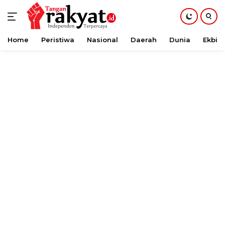
Home
Peristiwa
Nasional
Daerah
Dunia
Ekbis
Langsung
ke
konten