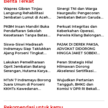
Berita Terkait
Wapres Gibran Tinjau
Sinergi TNI dan Warga
Langsung Rehabilitasi
Haurgeulis: Pengecoran
Jembatan Lumut di Aceh
Jembatan Beton Garuda
Tengah, Targetkan
di Indramayu Rampung
Konektivitas Pulih Cepat
PKBM Insan Mandiri Buka
Perkuat Integritas dan
Pendaftaran Sekolah
Keberkahan Operasi,
Kesetaraan Tanpa Batas
Perwira Kilang Balongan
Usia
Gelar Doa Bersama
Siswa-Siswi Madrasah
PAJAK DI DEREK PAKSA,
Indramayu Siap Taklukkan
ADVOKAT DIDORONG
Ajang Porseni Tingkat
HINGGA JAKET SOBEK!
Provinsi 2026
Ormas & 150 Advokat Riau
Ngamuk Kepung Polresta
Lakukan Pemeliharaan
Peran Strategis Hilal
Pekanbaru!
Oprit Jembatan Batang
Hilmawan Dorong
Serangan, Hutama Karya
Akselerasi Sertifikasi
Uji Coba Contraflow di KM
Kompetensi untuk
55 Tol Binjai–Langsa
Entaskan Kemiskinan di
MTsN 7 Indramayu Borong
Wujudkan Pertanian
Indramayu
Juara Umum di Porseni
Tangguh, BMKG dan
KKMTs Kawedanan
Komisi V DPR RI Bekali
Jatibarang 2026
Petani Indramayu Lewat
Sekolah Lapang Iklim
Rekomendasi untuk kamu