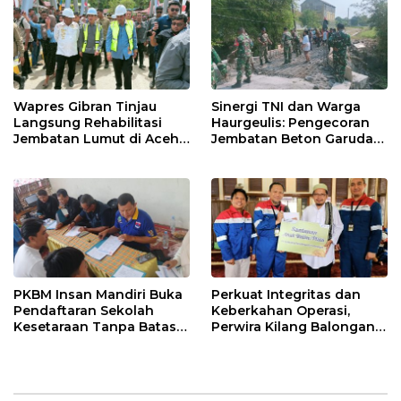
Wapres Gibran Tinjau
Sinergi TNI dan Warga
Langsung Rehabilitasi
Haurgeulis: Pengecoran
Jembatan Lumut di Aceh
Jembatan Beton Garuda
Tengah, Targetkan
di Indramayu Rampung
Konektivitas Pulih Cepat
PKBM Insan Mandiri Buka
Perkuat Integritas dan
Pendaftaran Sekolah
Keberkahan Operasi,
Kesetaraan Tanpa Batas
Perwira Kilang Balongan
Usia
Gelar Doa Bersama