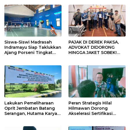
Siswa-Siswi Madrasah
PAJAK DI DEREK PAKSA,
Indramayu Siap Taklukkan
ADVOKAT DIDORONG
Ajang Porseni Tingkat
HINGGA JAKET SOBEK!
Provinsi 2026
Ormas & 150 Advokat Riau
Ngamuk Kepung Polresta
Pekanbaru!
Lakukan Pemeliharaan
Peran Strategis Hilal
Oprit Jembatan Batang
Hilmawan Dorong
Serangan, Hutama Karya
Akselerasi Sertifikasi
Uji Coba Contraflow di KM
Kompetensi untuk
55 Tol Binjai–Langsa
Entaskan Kemiskinan di
Indramayu