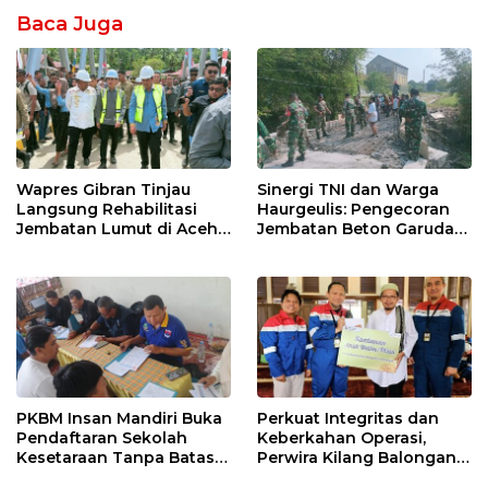
Baca Juga
Wapres Gibran Tinjau
Sinergi TNI dan Warga
Langsung Rehabilitasi
Haurgeulis: Pengecoran
Jembatan Lumut di Aceh
Jembatan Beton Garuda
Tengah, Targetkan
di Indramayu Rampung
Konektivitas Pulih Cepat
PKBM Insan Mandiri Buka
Perkuat Integritas dan
Pendaftaran Sekolah
Keberkahan Operasi,
Kesetaraan Tanpa Batas
Perwira Kilang Balongan
Usia
Gelar Doa Bersama