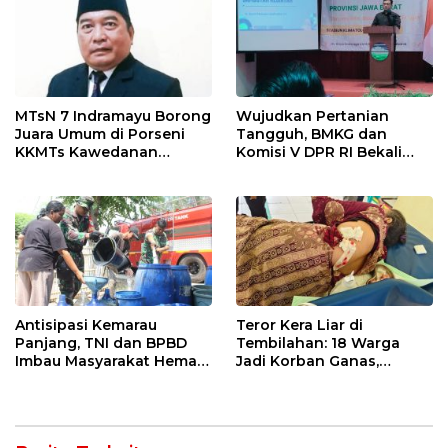
MTsN 7 Indramayu Borong
Wujudkan Pertanian
Juara Umum di Porseni
Tangguh, BMKG dan
KKMTs Kawedanan
Komisi V DPR RI Bekali
Jatibarang 2026
Petani Indramayu Lewat
Sekolah Lapang Iklim
Antisipasi Kemarau
Teror Kera Liar di
Panjang, TNI dan BPBD
Tembilahan: 18 Warga
Imbau Masyarakat Hemat
Jadi Korban Ganas,
Air dan Waspada
Punggung Robek hingga
Kebakaran
12 Jahitan!