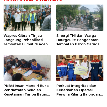
Wapres Gibran Tinjau
Sinergi TNI dan Warga
Langsung Rehabilitasi
Haurgeulis: Pengecoran
Jembatan Lumut di Aceh
Jembatan Beton Garuda
Tengah, Targetkan
di Indramayu Rampung
Konektivitas Pulih Cepat
PKBM Insan Mandiri Buka
Perkuat Integritas dan
Pendaftaran Sekolah
Keberkahan Operasi,
Kesetaraan Tanpa Batas
Perwira Kilang Balongan
Usia
Gelar Doa Bersama