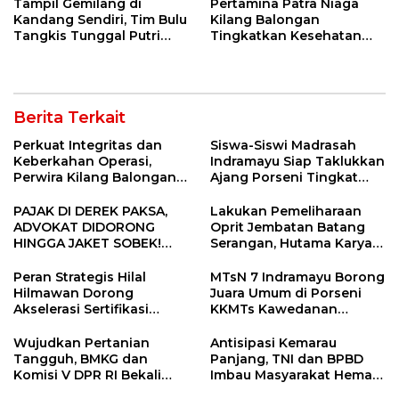
Tampil Gemilang di
Pertamina Patra Niaga
Kandang Sendiri, Tim Bulu
Kilang Balongan
Tangkis Tunggal Putri
Tingkatkan Kesehatan
MTsN 2 Indramayu Sabet
Masyarakat melalui
Juara Porseni KKMTs
Pemeriksaan Kesehatan
Jatibarang 2026
Rutin dan Edukasi
Perawatan Gigi
Berita Terkait
Perkuat Integritas dan
Siswa-Siswi Madrasah
Keberkahan Operasi,
Indramayu Siap Taklukkan
Perwira Kilang Balongan
Ajang Porseni Tingkat
Gelar Doa Bersama
Provinsi 2026
PAJAK DI DEREK PAKSA,
Lakukan Pemeliharaan
ADVOKAT DIDORONG
Oprit Jembatan Batang
HINGGA JAKET SOBEK!
Serangan, Hutama Karya
Ormas & 150 Advokat Riau
Uji Coba Contraflow di KM
Ngamuk Kepung Polresta
55 Tol Binjai–Langsa
Peran Strategis Hilal
MTsN 7 Indramayu Borong
Pekanbaru!
Hilmawan Dorong
Juara Umum di Porseni
Akselerasi Sertifikasi
KKMTs Kawedanan
Kompetensi untuk
Jatibarang 2026
Entaskan Kemiskinan di
Wujudkan Pertanian
Antisipasi Kemarau
Indramayu
Tangguh, BMKG dan
Panjang, TNI dan BPBD
Komisi V DPR RI Bekali
Imbau Masyarakat Hemat
Petani Indramayu Lewat
Air dan Waspada