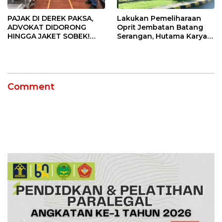
PAJAK DI DEREK PAKSA,
Lakukan Pemeliharaan
ADVOKAT DIDORONG
Oprit Jembatan Batang
HINGGA JAKET SOBEK!
Serangan, Hutama Karya
Ormas & 150 Advokat Riau
Uji Coba Contraflow di KM
Ngamuk Kepung Polresta
55 Tol Binjai–Langsa
Pekanbaru!
Comment