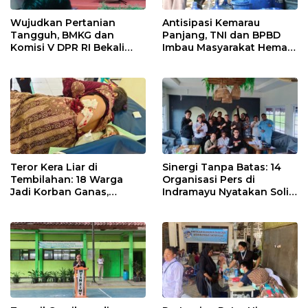
Wujudkan Pertanian
Antisipasi Kemarau
Tangguh, BMKG dan
Panjang, TNI dan BPBD
Komisi V DPR RI Bekali
Imbau Masyarakat Hemat
Petani Indramayu Lewat
Air dan Waspada
Sekolah Lapang Iklim
Kebakaran
Teror Kera Liar di
Sinergi Tanpa Batas: 14
Tembilahan: 18 Warga
Organisasi Pers di
Jadi Korban Ganas,
Indramayu Nyatakan Solid
Punggung Robek hingga
di Bawah Naungan FKJI
12 Jahitan!