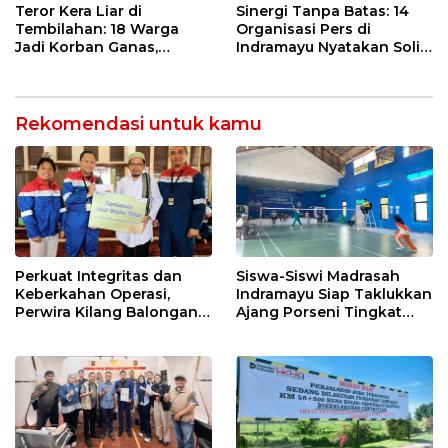
Sekolah Lapang Iklim
Kebakaran
Teror Kera Liar di
Sinergi Tanpa Batas: 14
Tembilahan: 18 Warga
Organisasi Pers di
Jadi Korban Ganas,
Indramayu Nyatakan Solid
Punggung Robek hingga
di Bawah Naungan FKJI
12 Jahitan!
Rekomendasi untuk kamu
Perkuat Integritas dan
Siswa-Siswi Madrasah
Keberkahan Operasi,
Indramayu Siap Taklukkan
Perwira Kilang Balongan
Ajang Porseni Tingkat
Gelar Doa Bersama
Provinsi 2026