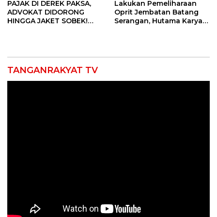
PAJAK DI DEREK PAKSA,
Lakukan Pemeliharaan
ADVOKAT DIDORONG
Oprit Jembatan Batang
HINGGA JAKET SOBEK!
Serangan, Hutama Karya
Ormas & 150 Advokat Riau
Uji Coba Contraflow di KM
Ngamuk Kepung Polresta
55 Tol Binjai–Langsa
Pekanbaru!
TANGANRAKYAT TV