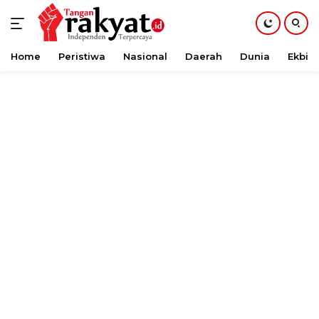
Home
Peristiwa
Nasional
Daerah
Dunia
Ekbis
Langsung
ke
konten