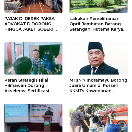
PAJAK DI DEREK PAKSA,
Lakukan Pemeliharaan
ADVOKAT DIDORONG
Oprit Jembatan Batang
HINGGA JAKET SOBEK!
Serangan, Hutama Karya
Ormas & 150 Advokat Riau
Uji Coba Contraflow di KM
Ngamuk Kepung Polresta
55 Tol Binjai–Langsa
Pekanbaru!
Peran Strategis Hilal
MTsN 7 Indramayu Borong
Hilmawan Dorong
Juara Umum di Porseni
Akselerasi Sertifikasi
KKMTs Kawedanan
Kompetensi untuk
Jatibarang 2026
Entaskan Kemiskinan di
Indramayu