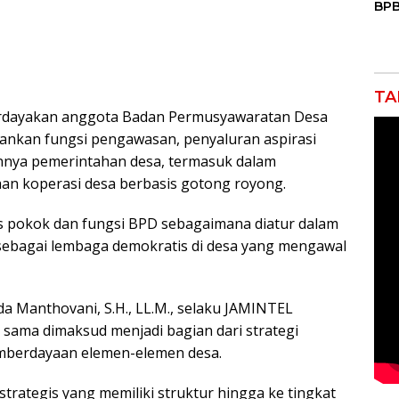
BPB
Mas
Air
Keb
TA
rdayakan anggota Badan Permusyawaratan Desa
lankan fungsi pengawasan, penyaluran aspirasi
lannya pemerintahan desa, termasuk dalam
an koperasi desa berbasis gotong royong.
as pokok dan fungsi BPD sebagaimana diatur dalam
sebagai lembaga demokratis di desa yang mengawal
da Manthovani, S.H., LL.M., selaku JAMINTEL
ama dimaksud menjadi bagian dari strategi
mberdayaan elemen-elemen desa.
trategis yang memiliki struktur hingga ke tingkat