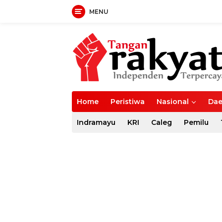
MENU
Langsung
ke
konten
Home
Peristiwa
Nasional
Dae
Indramayu
KRI
Caleg
Pemilu