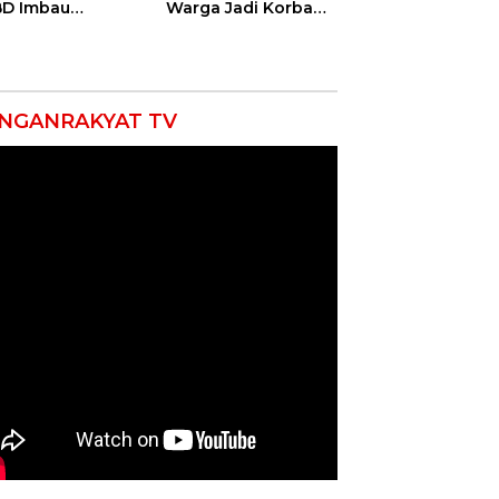
D Imbau
Warga Jadi Korban
yarakat Hemat
Ganas, Punggung
 dan Waspada
Robek hingga 12
akaran
Jahitan!
NGANRAKYAT TV