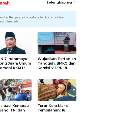
erah
Selengkapnya
erita Regional, konten terbaik pilihan
ari daerah.
N 7 Indramayu
Wujudkan Pertanian
ong Juara Umum
Tangguh, BMKG dan
Porseni KKMTs
Komisi V DPR RI
wedanan
Bekali Petani
ibarang 2026
Indramayu Lewat
Sekolah Lapang
Iklim
isipasi Kemarau
Teror Kera Liar di
jang, TNI dan
Tembilahan: 18