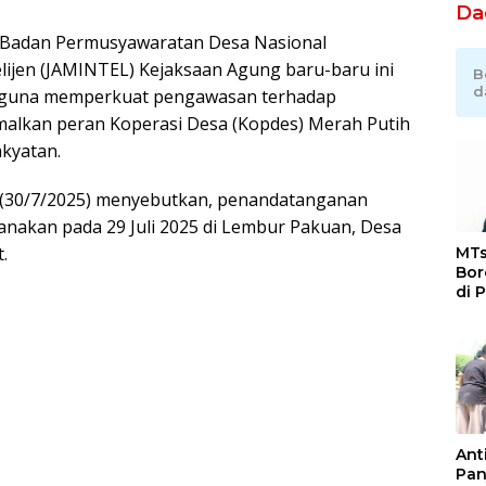
Da
 Badan Permusyawaratan Desa Nasional
ijen (JAMINTEL) Kejaksaan Agung baru-baru ini
B
d
a guna memperkuat pengawasan terhadap
lkan peran Koperasi Desa (Kopdes) Merah Putih
kyatan.
(30/7/2025) menyebutkan, penandatanganan
ksanakan pada 29 Juli 2025 di Lembur Pakuan, Desa
.
MTs
Bor
di 
Ka
Jat
Ant
Pan