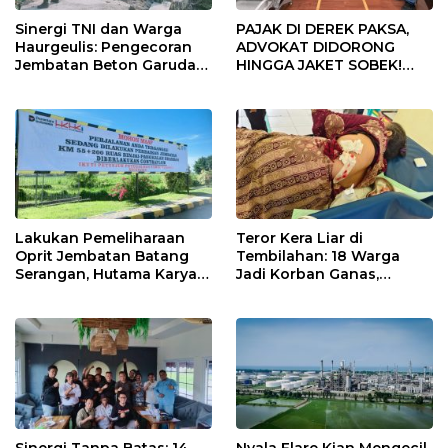
Sinergi TNI dan Warga
PAJAK DI DEREK PAKSA,
Haurgeulis: Pengecoran
ADVOKAT DIDORONG
Jembatan Beton Garuda
HINGGA JAKET SOBEK!
di Indramayu Rampung
Ormas & 150 Advokat Riau
Ngamuk Kepung Polresta
Pekanbaru!
Lakukan Pemeliharaan
Teror Kera Liar di
Oprit Jembatan Batang
Tembilahan: 18 Warga
Serangan, Hutama Karya
Jadi Korban Ganas,
Uji Coba Contraflow di KM
Punggung Robek hingga
55 Tol Binjai–Langsa
12 Jahitan!
Sinergi Tanpa Batas: 14
Nyala Flare Kian Mengecil,