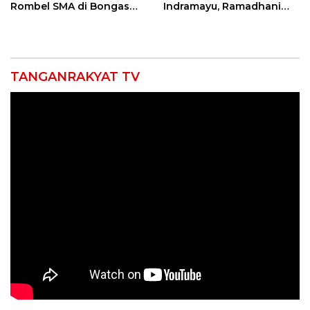
Rombel SMA di Bongas
Indramayu, Ramadhani
Indramayu, Desak
Sugianto Dipastikan
Verifikasi Lapangan
Pimpin Organisasi Lewat
Muscablub
TANGANRAKYAT TV