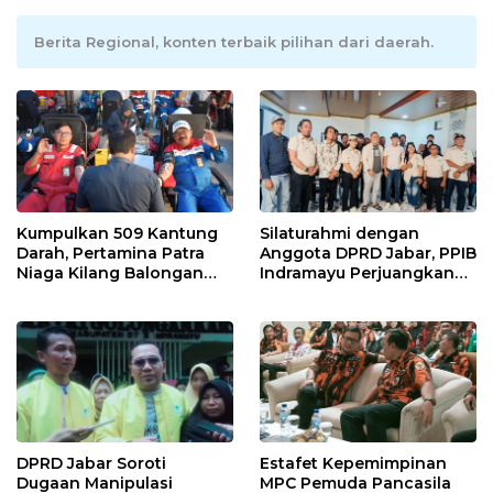
Berita Regional, konten terbaik pilihan dari daerah.
Kumpulkan 509 Kantung
Silaturahmi dengan
Darah, Pertamina Patra
Anggota DPRD Jabar, PPIB
Niaga Kilang Balongan
Indramayu Perjuangkan
Bangun Budaya Sehat dan
Nasib Pedagang Sport
Bantu Sesama
Center
DPRD Jabar Soroti
Estafet Kepemimpinan
Dugaan Manipulasi
MPC Pemuda Pancasila