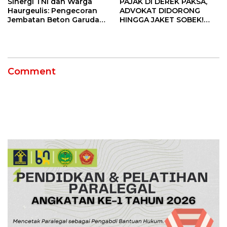
Sinergi TNI dan Warga
PAJAK DI DEREK PAKSA,
Haurgeulis: Pengecoran
ADVOKAT DIDORONG
Jembatan Beton Garuda
HINGGA JAKET SOBEK!
di Indramayu Rampung
Ormas & 150 Advokat Riau
Ngamuk Kepung Polresta
Pekanbaru!
Comment