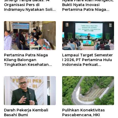
Organisasi Pers di
Bukti Nyata Inovasi
Indramayu Nyatakan Solid
Pertamina Patra Niaga
di Bawah Naungan FKJI
Kilang Balongan Dukung
Net Zero Emission 2060
Pertamina Patra Niaga
Lampaui Target Semester
Kilang Balongan
I 2026, PT Pertamina Hulu
Tingkatkan Kesehatan
Indonesia Perkuat
Masyarakat melalui
Ketahanan Energi
Pemeriksaan Kesehatan
Nasional Lewat Inovasi &
Rutin dan Edukasi
Keselamatan Kerja
Perawatan Gigi
Darah Pekerja Kembali
Pulihkan Konektivitas
Basahi Bumi
Pascabencana, HKI