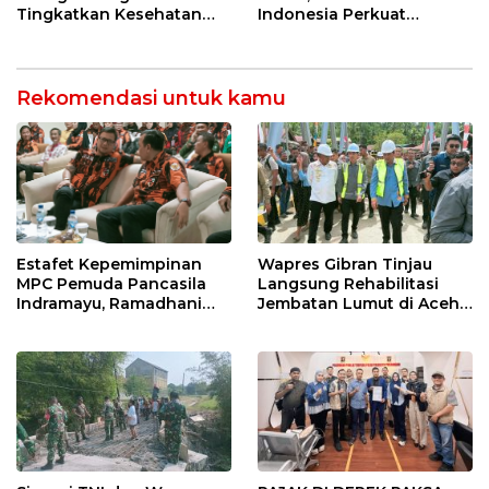
Tingkatkan Kesehatan
Indonesia Perkuat
Masyarakat melalui
Ketahanan Energi
Pemeriksaan Kesehatan
Nasional Lewat Inovasi &
Rutin dan Edukasi
Keselamatan Kerja
Perawatan Gigi
Rekomendasi untuk kamu
Wapres Gibran Tinjau
Estafet Kepemimpinan
Langsung Rehabilitasi
MPC Pemuda Pancasila
Jembatan Lumut di Aceh
Indramayu, Ramadhani
Tengah, Targetkan
Sugianto Dipastikan
Konektivitas Pulih Cepat
Pimpin Organisasi Lewat
Muscablub