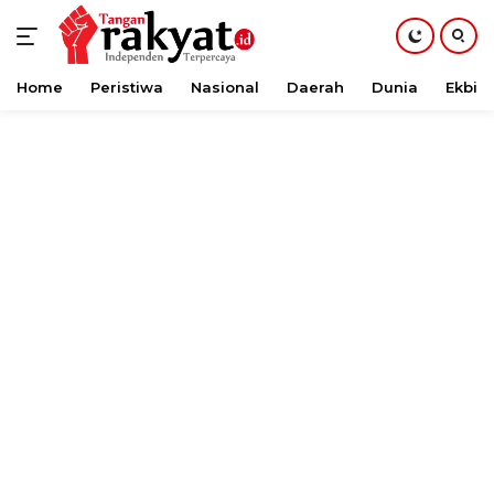
Home
Peristiwa
Nasional
Daerah
Dunia
Ekbis
Langsung
ke
konten