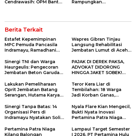
Cendrawasih: OPM Bantai
Rampungkan
5 Pahlawan Infrastruktur
Penanganan Jalur
di Tolikara!
Lembah Anai dan Malalak
Berita Terkait
Estafet Kepemimpinan
Wapres Gibran Tinjau
MPC Pemuda Pancasila
Langsung Rehabilitasi
Indramayu, Ramadhani
Jembatan Lumut di Aceh
Sugianto Dipastikan
Tengah, Targetkan
Pimpin Organisasi Lewat
Konektivitas Pulih Cepat
Sinergi TNI dan Warga
PAJAK DI DEREK PAKSA,
Muscablub
Haurgeulis: Pengecoran
ADVOKAT DIDORONG
Jembatan Beton Garuda
HINGGA JAKET SOBEK!
di Indramayu Rampung
Ormas & 150 Advokat Riau
Ngamuk Kepung Polresta
Lakukan Pemeliharaan
Teror Kera Liar di
Pekanbaru!
Oprit Jembatan Batang
Tembilahan: 18 Warga
Serangan, Hutama Karya
Jadi Korban Ganas,
Uji Coba Contraflow di KM
Punggung Robek hingga
55 Tol Binjai–Langsa
12 Jahitan!
Sinergi Tanpa Batas: 14
Nyala Flare Kian Mengecil,
Organisasi Pers di
Bukti Nyata Inovasi
Indramayu Nyatakan Solid
Pertamina Patra Niaga
di Bawah Naungan FKJI
Kilang Balongan Dukung
Net Zero Emission 2060
Pertamina Patra Niaga
Lampaui Target Semester
Kilang Balongan
I 2026, PT Pertamina Hulu