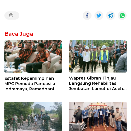
Baca Juga
Wapres Gibran Tinjau
Estafet Kepemimpinan
Langsung Rehabilitasi
MPC Pemuda Pancasila
Jembatan Lumut di Aceh
Indramayu, Ramadhani
Tengah, Targetkan
Sugianto Dipastikan
Konektivitas Pulih Cepat
Pimpin Organisasi Lewat
Muscablub