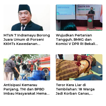
MTsN 7 Indramayu Borong
Wujudkan Pertanian
Juara Umum di Porseni
Tangguh, BMKG dan
KKMTs Kawedanan
Komisi V DPR RI Bekali
Jatibarang 2026
Petani Indramayu Lewat
Sekolah Lapang Iklim
Antisipasi Kemarau
Teror Kera Liar di
Panjang, TNI dan BPBD
Tembilahan: 18 Warga
Imbau Masyarakat Hemat
Jadi Korban Ganas,
Air dan Waspada
Punggung Robek hingga
Kebakaran
12 Jahitan!