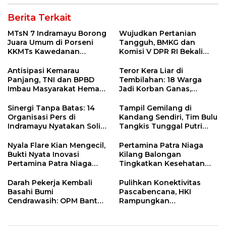
Berita Terkait
MTsN 7 Indramayu Borong
Wujudkan Pertanian
Juara Umum di Porseni
Tangguh, BMKG dan
KKMTs Kawedanan
Komisi V DPR RI Bekali
Jatibarang 2026
Petani Indramayu Lewat
Sekolah Lapang Iklim
Antisipasi Kemarau
Teror Kera Liar di
Panjang, TNI dan BPBD
Tembilahan: 18 Warga
Imbau Masyarakat Hemat
Jadi Korban Ganas,
Air dan Waspada
Punggung Robek hingga
Kebakaran
12 Jahitan!
Sinergi Tanpa Batas: 14
Tampil Gemilang di
Organisasi Pers di
Kandang Sendiri, Tim Bulu
Indramayu Nyatakan Solid
Tangkis Tunggal Putri
di Bawah Naungan FKJI
MTsN 2 Indramayu Sabet
Juara Porseni KKMTs
Nyala Flare Kian Mengecil,
Pertamina Patra Niaga
Jatibarang 2026
Bukti Nyata Inovasi
Kilang Balongan
Pertamina Patra Niaga
Tingkatkan Kesehatan
Kilang Balongan Dukung
Masyarakat melalui
Net Zero Emission 2060
Pemeriksaan Kesehatan
Darah Pekerja Kembali
Pulihkan Konektivitas
Rutin dan Edukasi
Basahi Bumi
Pascabencana, HKI
Perawatan Gigi
Cendrawasih: OPM Bantai
Rampungkan
5 Pahlawan Infrastruktur
Penanganan Jalur
di Tolikara!
Lembah Anai dan Malalak