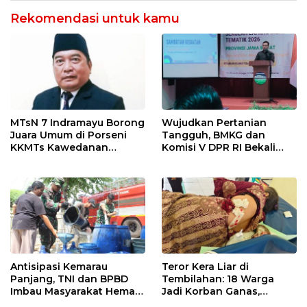
Rekomendasi untuk kamu
MTsN 7 Indramayu Borong
Wujudkan Pertanian
Juara Umum di Porseni
Tangguh, BMKG dan
KKMTs Kawedanan
Komisi V DPR RI Bekali
Jatibarang 2026
Petani Indramayu Lewat
Sekolah Lapang Iklim
Antisipasi Kemarau
Teror Kera Liar di
Panjang, TNI dan BPBD
Tembilahan: 18 Warga
Imbau Masyarakat Hemat
Jadi Korban Ganas,
Air dan Waspada
Punggung Robek hingga