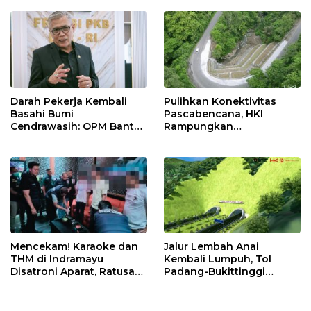
Net Zero Emission 2060
Pemeriksaan Kesehatan
Rutin dan Edukasi
Perawatan Gigi
Darah Pekerja Kembali
Pulihkan Konektivitas
Basahi Bumi
Pascabencana, HKI
Cendrawasih: OPM Bantai
Rampungkan
5 Pahlawan Infrastruktur
Penanganan Jalur
di Tolikara!
Lembah Anai dan Malalak
Mencekam! Karaoke dan
Jalur Lembah Anai
THM di Indramayu
Kembali Lumpuh, Tol
Disatroni Aparat, Ratusan
Padang-Bukittinggi
Pengunjung Kocar-Kacir
Didesak Jadi Solusi
Dites Urine!
Strategis