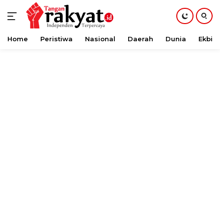
Home
Peristiwa
Nasional
Daerah
Dunia
Ekbis
Langsung
ke
konten