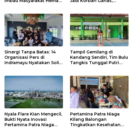
Imbau Masyarakat Hemat
Jadi Korban Ganas,
Air dan Waspada
Punggung Robek hingga
Kebakaran
12 Jahitan!
Sinergi Tanpa Batas: 14
Tampil Gemilang di
Organisasi Pers di
Kandang Sendiri, Tim Bulu
Indramayu Nyatakan Solid
Tangkis Tunggal Putri
di Bawah Naungan FKJI
MTsN 2 Indramayu Sabet
Juara Porseni KKMTs
Jatibarang 2026
Nyala Flare Kian Mengecil,
Pertamina Patra Niaga
Bukti Nyata Inovasi
Kilang Balongan
Pertamina Patra Niaga
Tingkatkan Kesehatan
Kilang Balongan Dukung
Masyarakat melalui