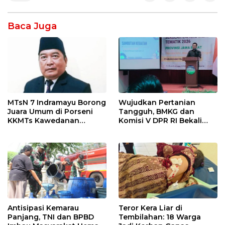
Baca Juga
MTsN 7 Indramayu Borong
Wujudkan Pertanian
Juara Umum di Porseni
Tangguh, BMKG dan
KKMTs Kawedanan
Komisi V DPR RI Bekali
Jatibarang 2026
Petani Indramayu Lewat
Sekolah Lapang Iklim
Antisipasi Kemarau
Teror Kera Liar di
Panjang, TNI dan BPBD
Tembilahan: 18 Warga