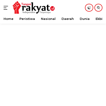
Home
Peristiwa
Nasional
Daerah
Dunia
Ekbis
Langsung
ke
konten