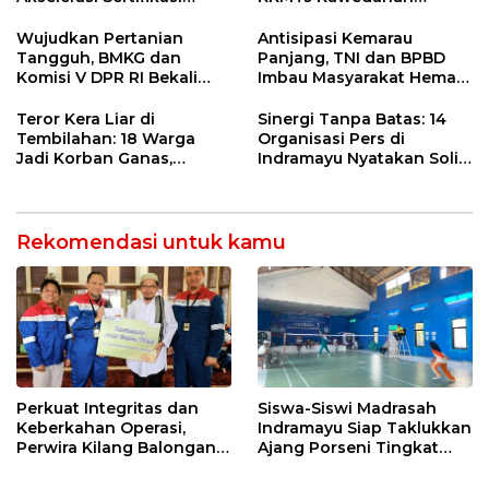
Kompetensi untuk
Jatibarang 2026
Entaskan Kemiskinan di
Wujudkan Pertanian
Antisipasi Kemarau
Indramayu
Tangguh, BMKG dan
Panjang, TNI dan BPBD
Komisi V DPR RI Bekali
Imbau Masyarakat Hemat
Petani Indramayu Lewat
Air dan Waspada
Sekolah Lapang Iklim
Kebakaran
Teror Kera Liar di
Sinergi Tanpa Batas: 14
Tembilahan: 18 Warga
Organisasi Pers di
Jadi Korban Ganas,
Indramayu Nyatakan Solid
Punggung Robek hingga
di Bawah Naungan FKJI
12 Jahitan!
Rekomendasi untuk kamu
Perkuat Integritas dan
Siswa-Siswi Madrasah
Keberkahan Operasi,
Indramayu Siap Taklukkan
Perwira Kilang Balongan
Ajang Porseni Tingkat
Gelar Doa Bersama
Provinsi 2026