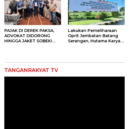
PAJAK DI DEREK PAKSA,
Lakukan Pemeliharaan
ADVOKAT DIDORONG
Oprit Jembatan Batang
HINGGA JAKET SOBEK!
Serangan, Hutama Karya
Ormas & 150 Advokat Riau
Uji Coba Contraflow di KM
Ngamuk Kepung Polresta
55 Tol Binjai–Langsa
Pekanbaru!
TANGANRAKYAT TV