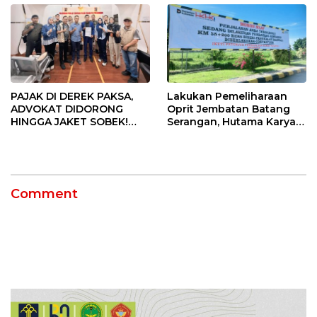
PAJAK DI DEREK PAKSA,
Lakukan Pemeliharaan
ADVOKAT DIDORONG
Oprit Jembatan Batang
HINGGA JAKET SOBEK!
Serangan, Hutama Karya
Ormas & 150 Advokat Riau
Uji Coba Contraflow di KM
Ngamuk Kepung Polresta
55 Tol Binjai–Langsa
Pekanbaru!
Comment