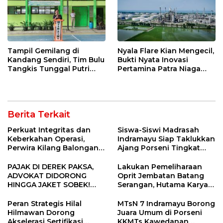
Tampil Gemilang di
Nyala Flare Kian Mengecil,
Kandang Sendiri, Tim Bulu
Bukti Nyata Inovasi
Tangkis Tunggal Putri
Pertamina Patra Niaga
MTsN 2 Indramayu Sabet
Kilang Balongan Dukung
Juara Porseni KKMTs
Net Zero Emission 2060
Jatibarang 2026
Berita Terkait
Perkuat Integritas dan
Siswa-Siswi Madrasah
Keberkahan Operasi,
Indramayu Siap Taklukkan
Perwira Kilang Balongan
Ajang Porseni Tingkat
Gelar Doa Bersama
Provinsi 2026
PAJAK DI DEREK PAKSA,
Lakukan Pemeliharaan
ADVOKAT DIDORONG
Oprit Jembatan Batang
HINGGA JAKET SOBEK!
Serangan, Hutama Karya
Ormas & 150 Advokat Riau
Uji Coba Contraflow di KM
Ngamuk Kepung Polresta
55 Tol Binjai–Langsa
Peran Strategis Hilal
MTsN 7 Indramayu Borong
Pekanbaru!
Hilmawan Dorong
Juara Umum di Porseni
Akselerasi Sertifikasi
KKMTs Kawedanan