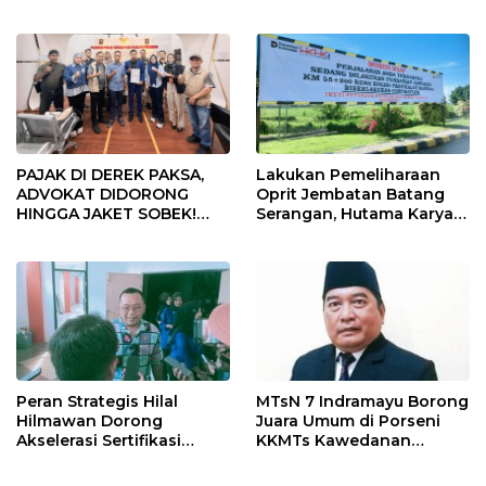
Gelar Doa Bersama
Provinsi 2026
PAJAK DI DEREK PAKSA,
Lakukan Pemeliharaan
ADVOKAT DIDORONG
Oprit Jembatan Batang
HINGGA JAKET SOBEK!
Serangan, Hutama Karya
Ormas & 150 Advokat Riau
Uji Coba Contraflow di KM
Ngamuk Kepung Polresta
55 Tol Binjai–Langsa
Pekanbaru!
Peran Strategis Hilal
MTsN 7 Indramayu Borong
Hilmawan Dorong
Juara Umum di Porseni
Akselerasi Sertifikasi
KKMTs Kawedanan
Kompetensi untuk
Jatibarang 2026
Entaskan Kemiskinan di