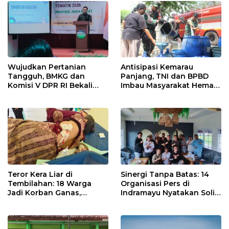
Indramayu
Wujudkan Pertanian
Antisipasi Kemarau
Tangguh, BMKG dan
Panjang, TNI dan BPBD
Komisi V DPR RI Bekali
Imbau Masyarakat Hemat
Petani Indramayu Lewat
Air dan Waspada
Sekolah Lapang Iklim
Kebakaran
Teror Kera Liar di
Sinergi Tanpa Batas: 14
Tembilahan: 18 Warga
Organisasi Pers di
Jadi Korban Ganas,
Indramayu Nyatakan Solid
Punggung Robek hingga
di Bawah Naungan FKJI
12 Jahitan!