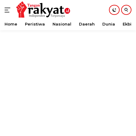
Home
Peristiwa
Nasional
Daerah
Dunia
Ekbis
Langsung
ke
konten