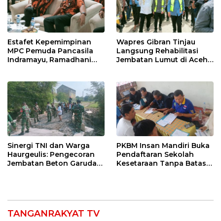
Estafet Kepemimpinan
Wapres Gibran Tinjau
MPC Pemuda Pancasila
Langsung Rehabilitasi
Indramayu, Ramadhani
Jembatan Lumut di Aceh
Sugianto Dipastikan
Tengah, Targetkan
Pimpin Organisasi Lewat
Konektivitas Pulih Cepat
Muscablub
Sinergi TNI dan Warga
PKBM Insan Mandiri Buka
Haurgeulis: Pengecoran
Pendaftaran Sekolah
Jembatan Beton Garuda
Kesetaraan Tanpa Batas
di Indramayu Rampung
Usia
TANGANRAKYAT TV