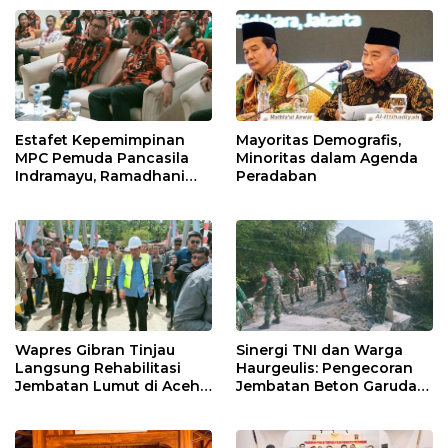
Mayoritas Demografis,
Estafet Kepemimpinan
Minoritas dalam Agenda
MPC Pemuda Pancasila
Peradaban
Indramayu, Ramadhani
Sugianto Dipastikan
Pimpin Organisasi Lewat
Muscablub
Wapres Gibran Tinjau
Sinergi TNI dan Warga
Langsung Rehabilitasi
Haurgeulis: Pengecoran
Jembatan Lumut di Aceh
Jembatan Beton Garuda
Tengah, Targetkan
di Indramayu Rampung
Konektivitas Pulih Cepat