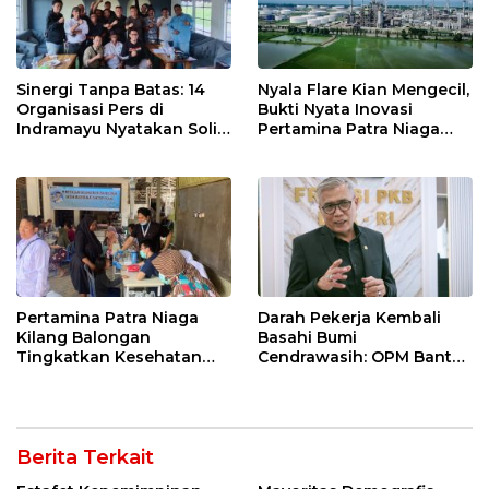
Sinergi Tanpa Batas: 14
Nyala Flare Kian Mengecil,
Organisasi Pers di
Bukti Nyata Inovasi
Indramayu Nyatakan Solid
Pertamina Patra Niaga
di Bawah Naungan FKJI
Kilang Balongan Dukung
Net Zero Emission 2060
Pertamina Patra Niaga
Darah Pekerja Kembali
Kilang Balongan
Basahi Bumi
Tingkatkan Kesehatan
Cendrawasih: OPM Bantai
Masyarakat melalui
5 Pahlawan Infrastruktur
Pemeriksaan Kesehatan
di Tolikara!
Rutin dan Edukasi
Perawatan Gigi
Berita Terkait