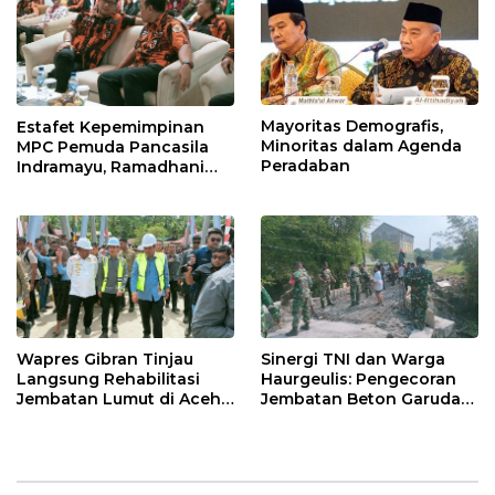
Mayoritas Demografis,
Estafet Kepemimpinan
Minoritas dalam Agenda
MPC Pemuda Pancasila
Peradaban
Indramayu, Ramadhani
Sugianto Dipastikan
Pimpin Organisasi Lewat
Muscablub
Wapres Gibran Tinjau
Sinergi TNI dan Warga
Langsung Rehabilitasi
Haurgeulis: Pengecoran
Jembatan Lumut di Aceh
Jembatan Beton Garuda
Tengah, Targetkan
di Indramayu Rampung
Konektivitas Pulih Cepat