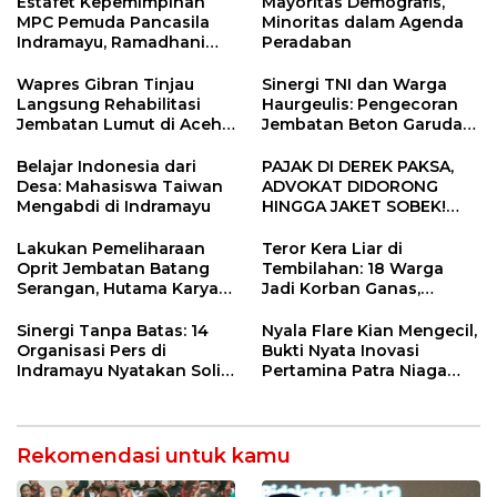
Estafet Kepemimpinan
Mayoritas Demografis,
MPC Pemuda Pancasila
Minoritas dalam Agenda
Indramayu, Ramadhani
Peradaban
Sugianto Dipastikan
Pimpin Organisasi Lewat
Wapres Gibran Tinjau
Sinergi TNI dan Warga
Muscablub
Langsung Rehabilitasi
Haurgeulis: Pengecoran
Jembatan Lumut di Aceh
Jembatan Beton Garuda
Tengah, Targetkan
di Indramayu Rampung
Konektivitas Pulih Cepat
Belajar Indonesia dari
PAJAK DI DEREK PAKSA,
Desa: Mahasiswa Taiwan
ADVOKAT DIDORONG
Mengabdi di Indramayu
HINGGA JAKET SOBEK!
Ormas & 150 Advokat Riau
Ngamuk Kepung Polresta
Lakukan Pemeliharaan
Teror Kera Liar di
Pekanbaru!
Oprit Jembatan Batang
Tembilahan: 18 Warga
Serangan, Hutama Karya
Jadi Korban Ganas,
Uji Coba Contraflow di KM
Punggung Robek hingga
55 Tol Binjai–Langsa
12 Jahitan!
Sinergi Tanpa Batas: 14
Nyala Flare Kian Mengecil,
Organisasi Pers di
Bukti Nyata Inovasi
Indramayu Nyatakan Solid
Pertamina Patra Niaga
di Bawah Naungan FKJI
Kilang Balongan Dukung
Net Zero Emission 2060
Rekomendasi untuk kamu