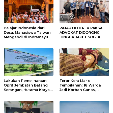
Belajar Indonesia dari
PAJAK DI DEREK PAKSA,
Desa: Mahasiswa Taiwan
ADVOKAT DIDORONG
Mengabdi di Indramayu
HINGGA JAKET SOBEK!
Ormas & 150 Advokat Riau
Ngamuk Kepung Polresta
Pekanbaru!
Lakukan Pemeliharaan
Teror Kera Liar di
Oprit Jembatan Batang
Tembilahan: 18 Warga
Serangan, Hutama Karya
Jadi Korban Ganas,
Uji Coba Contraflow di KM
Punggung Robek hingga
55 Tol Binjai–Langsa
12 Jahitan!