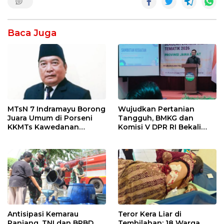
Baca Juga
MTsN 7 Indramayu Borong
Wujudkan Pertanian
Juara Umum di Porseni
Tangguh, BMKG dan
KKMTs Kawedanan
Komisi V DPR RI Bekali
Jatibarang 2026
Petani Indramayu Lewat
Sekolah Lapang Iklim
Antisipasi Kemarau
Teror Kera Liar di
Panjang, TNI dan BPBD
Tembilahan: 18 Warga