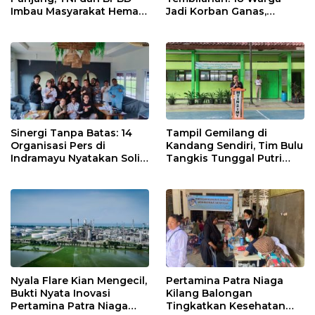
Imbau Masyarakat Hemat
Jadi Korban Ganas,
Air dan Waspada
Punggung Robek hingga
Kebakaran
12 Jahitan!
Sinergi Tanpa Batas: 14
Tampil Gemilang di
Organisasi Pers di
Kandang Sendiri, Tim Bulu
Indramayu Nyatakan Solid
Tangkis Tunggal Putri
di Bawah Naungan FKJI
MTsN 2 Indramayu Sabet
Juara Porseni KKMTs
Jatibarang 2026
Nyala Flare Kian Mengecil,
Pertamina Patra Niaga
Bukti Nyata Inovasi
Kilang Balongan
Pertamina Patra Niaga
Tingkatkan Kesehatan