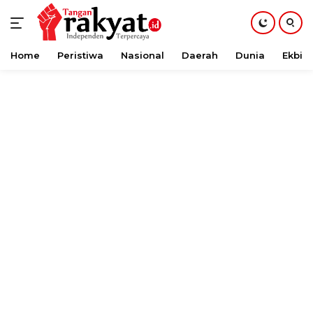
Home
Peristiwa
Nasional
Daerah
Dunia
Ekbis
Langsung
ke
konten