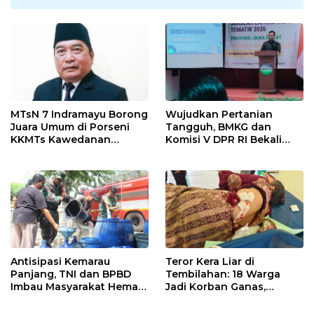
MTsN 7 Indramayu Borong
Wujudkan Pertanian
Juara Umum di Porseni
Tangguh, BMKG dan
KKMTs Kawedanan
Komisi V DPR RI Bekali
Jatibarang 2026
Petani Indramayu Lewat
Sekolah Lapang Iklim
Antisipasi Kemarau
Teror Kera Liar di
Panjang, TNI dan BPBD
Tembilahan: 18 Warga
Imbau Masyarakat Hemat
Jadi Korban Ganas,
Air dan Waspada
Punggung Robek hingga
Kebakaran
12 Jahitan!