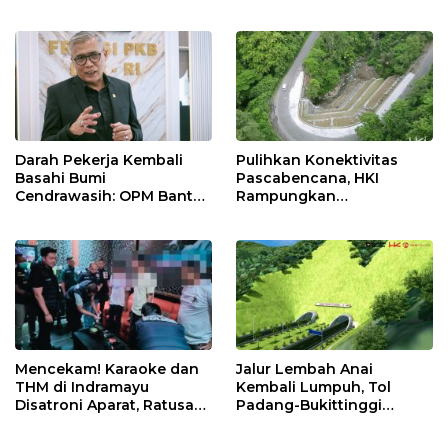
Kilang Balongan Dukung
Masyarakat melalui
Net Zero Emission 2060
Pemeriksaan Kesehatan
Rutin dan Edukasi
Perawatan Gigi
Darah Pekerja Kembali
Pulihkan Konektivitas
Basahi Bumi
Pascabencana, HKI
Cendrawasih: OPM Bantai
Rampungkan
5 Pahlawan Infrastruktur
Penanganan Jalur
di Tolikara!
Lembah Anai dan Malalak
Mencekam! Karaoke dan
Jalur Lembah Anai
THM di Indramayu
Kembali Lumpuh, Tol
Disatroni Aparat, Ratusan
Padang-Bukittinggi
Pengunjung Kocar-Kacir
Didesak Jadi Solusi
Dites Urine!
Strategis