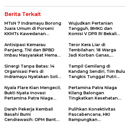
Berita Terkait
MTsN 7 Indramayu Borong
Wujudkan Pertanian
Juara Umum di Porseni
Tangguh, BMKG dan
KKMTs Kawedanan
Komisi V DPR RI Bekali
Jatibarang 2026
Petani Indramayu Lewat
Sekolah Lapang Iklim
Antisipasi Kemarau
Teror Kera Liar di
Panjang, TNI dan BPBD
Tembilahan: 18 Warga
Imbau Masyarakat Hemat
Jadi Korban Ganas,
Air dan Waspada
Punggung Robek hingga
Kebakaran
12 Jahitan!
Sinergi Tanpa Batas: 14
Tampil Gemilang di
Organisasi Pers di
Kandang Sendiri, Tim Bulu
Indramayu Nyatakan Solid
Tangkis Tunggal Putri
di Bawah Naungan FKJI
MTsN 2 Indramayu Sabet
Juara Porseni KKMTs
Nyala Flare Kian Mengecil,
Pertamina Patra Niaga
Jatibarang 2026
Bukti Nyata Inovasi
Kilang Balongan
Pertamina Patra Niaga
Tingkatkan Kesehatan
Kilang Balongan Dukung
Masyarakat melalui
Net Zero Emission 2060
Pemeriksaan Kesehatan
Darah Pekerja Kembali
Pulihkan Konektivitas
Rutin dan Edukasi
Basahi Bumi
Pascabencana, HKI
Perawatan Gigi
Cendrawasih: OPM Bantai
Rampungkan
5 Pahlawan Infrastruktur
Penanganan Jalur