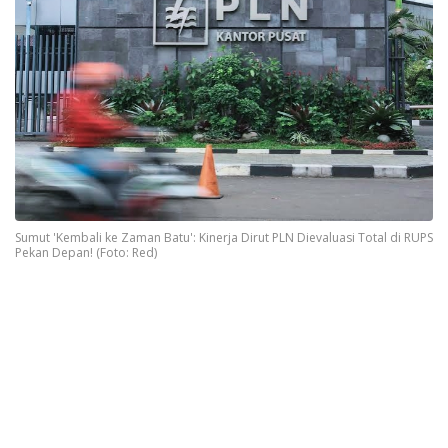
Sumut 'Kembali ke Zaman Batu': Kinerja Dirut PLN Dievaluasi Total di RUPS
Pekan Depan! (Foto: Red)