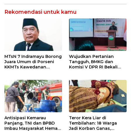
di Tolikara!
Lembah Anai dan Malalak
Rekomendasi untuk kamu
MTsN 7 Indramayu Borong
Wujudkan Pertanian
Juara Umum di Porseni
Tangguh, BMKG dan
KKMTs Kawedanan
Komisi V DPR RI Bekali
Jatibarang 2026
Petani Indramayu Lewat
Sekolah Lapang Iklim
Antisipasi Kemarau
Teror Kera Liar di
Panjang, TNI dan BPBD
Tembilahan: 18 Warga
Imbau Masyarakat Hemat
Jadi Korban Ganas,