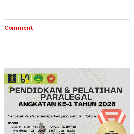
Air dan Waspada
Punggung Robek hingga
Kebakaran
12 Jahitan!
Comment