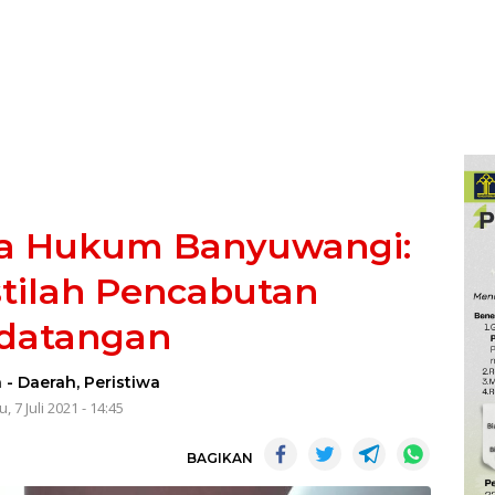
wa Hukum Banyuwangi:
stilah Pencabutan
datangan
a
-
Daerah
,
Peristiwa
, 7 Juli 2021 - 14:45
BAGIKAN