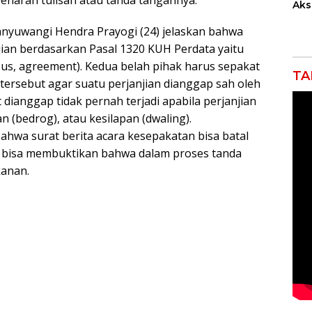
enaran tulisan atau tanda tangannya.
Akse
Kom
Ent
nyuwangi Hendra Prayogi (24) jelaskan bahwa
Kem
jian berdasarkan Pasal 1320 KUH Perdata yaitu
Ind
s, agreement). Kedua belah pihak harus sepakat
TA
 tersebut agar suatu perjanjian dianggap sah oleh
ianggap tidak pernah terjadi apabila perjanjian
 (bedrog), atau kesilapan (dwaling).
 bahwa surat berita acara kesepakatan bisa batal
 bisa membuktikan bahwa dalam proses tanda
anan.