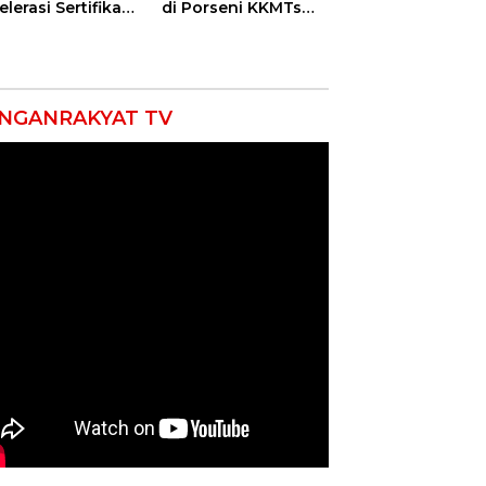
lerasi Sertifikasi
di Porseni KKMTs
petensi untuk
Kawedanan
askan
Jatibarang 2026
iskinan di
ramayu
NGANRAKYAT TV