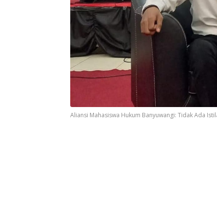
Aliansi Mahasiswa Hukum Banyuwangi: Tidak Ada Isti