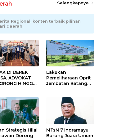
erah
Selengkapnya
erita Regional, konten terbaik pilihan
ari daerah.
AK DI DEREK
Lakukan
SA, ADVOKAT
Pemeliharaan Oprit
DORONG HINGGA
Jembatan Batang
ET SOBEK!
Serangan, Hutama
as & 150
Karya Uji Coba
okat Riau
Contraflow di KM 55
amuk Kepung
Tol Binjai–Langsa
resta Pekanbaru!
an Strategis Hilal
MTsN 7 Indramayu
mawan Dorong
Borong Juara Umum