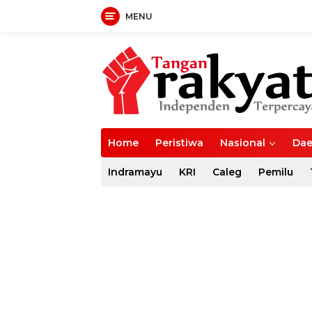
MENU
Langsung
ke
konten
Home
Peristiwa
Nasional
Dae
Indramayu
KRI
Caleg
Pemilu