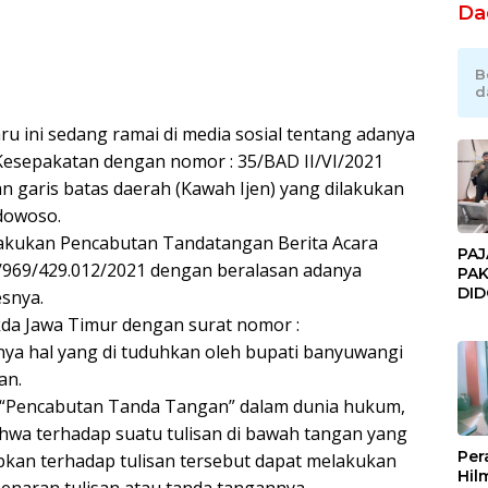
Da
B
d
u ini sedang ramai di media sosial tentang adanya
Kesepakatan dengan nomor : 35/BAD II/VI/2021
n garis batas daerah (Kawah Ijen) yang dilakukan
dowoso.
akukan Pencabutan Tandatangan Berita Acara
PAJ
/969/429.012/2021 dengan beralasan adanya
PAK
DI
snya.
JAK
ekda Jawa Timur dengan surat nomor :
Orm
nya hal yang di tuduhkan oleh bupati banyuwangi
Adv
Ng
an.
Pol
h “Pencabutan Tanda Tangan” dalam dunia hukum,
wa terhadap suatu tulisan di bawah tangan yang
Per
pkan terhadap tulisan tersebut dapat melakukan
Hil