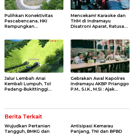
Pulihkan Konektivitas
Mencekam! Karaoke dan
Pascabencana, HKI
THM di Indramayu
Rampungkan
Disatroni Aparat, Ratusan
Penanganan Jalur
Pengunjung Kocar-Kacir
Lembah Anai dan Malalak
Dites Urine!
Jalur Lembah Anai
Gebrakan Awal Kapolres
Kembali Lumpuh, Tol
Indramayu AKBP Prianggo
Padang-Bukittinggi
P.M., S.I.K., M.Si : Ajak
Didesak Jadi Solusi
Wartawan Ngopi Bareng
Strategis
dan Analisa Program Kerja
Berita Terkait
Wujudkan Pertanian
Antisipasi Kemarau
Tangguh, BMKG dan
Panjang, TNI dan BPBD