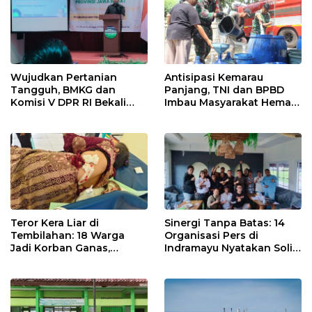
Wujudkan Pertanian
Antisipasi Kemarau
Tangguh, BMKG dan
Panjang, TNI dan BPBD
Komisi V DPR RI Bekali
Imbau Masyarakat Hemat
Petani Indramayu Lewat
Air dan Waspada
Sekolah Lapang Iklim
Kebakaran
Teror Kera Liar di
Sinergi Tanpa Batas: 14
Tembilahan: 18 Warga
Organisasi Pers di
Jadi Korban Ganas,
Indramayu Nyatakan Solid
Punggung Robek hingga
di Bawah Naungan FKJI
12 Jahitan!