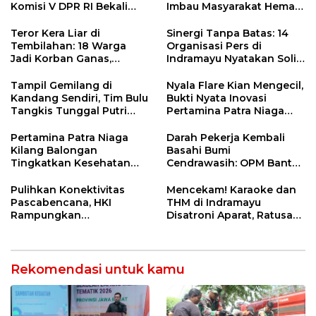
Komisi V DPR RI Bekali
Imbau Masyarakat Hemat
Petani Indramayu Lewat
Air dan Waspada
Sekolah Lapang Iklim
Kebakaran
Teror Kera Liar di
Sinergi Tanpa Batas: 14
Tembilahan: 18 Warga
Organisasi Pers di
Jadi Korban Ganas,
Indramayu Nyatakan Solid
Punggung Robek hingga
di Bawah Naungan FKJI
12 Jahitan!
Tampil Gemilang di
Nyala Flare Kian Mengecil,
Kandang Sendiri, Tim Bulu
Bukti Nyata Inovasi
Tangkis Tunggal Putri
Pertamina Patra Niaga
MTsN 2 Indramayu Sabet
Kilang Balongan Dukung
Juara Porseni KKMTs
Net Zero Emission 2060
Pertamina Patra Niaga
Darah Pekerja Kembali
Jatibarang 2026
Kilang Balongan
Basahi Bumi
Tingkatkan Kesehatan
Cendrawasih: OPM Bantai
Masyarakat melalui
5 Pahlawan Infrastruktur
Pemeriksaan Kesehatan
di Tolikara!
Pulihkan Konektivitas
Mencekam! Karaoke dan
Rutin dan Edukasi
Pascabencana, HKI
THM di Indramayu
Perawatan Gigi
Rampungkan
Disatroni Aparat, Ratusan
Penanganan Jalur
Pengunjung Kocar-Kacir
Lembah Anai dan Malalak
Dites Urine!
Rekomendasi untuk kamu