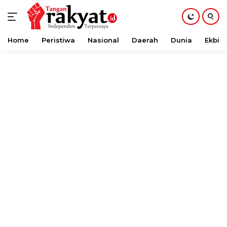
Home
Peristiwa
Nasional
Daerah
Dunia
Ekbis
Langsung
ke
konten