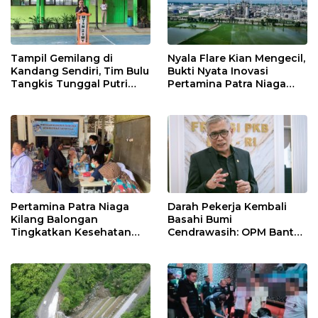
Tampil Gemilang di
Nyala Flare Kian Mengecil,
Kandang Sendiri, Tim Bulu
Bukti Nyata Inovasi
Tangkis Tunggal Putri
Pertamina Patra Niaga
MTsN 2 Indramayu Sabet
Kilang Balongan Dukung
Juara Porseni KKMTs
Net Zero Emission 2060
Jatibarang 2026
Pertamina Patra Niaga
Darah Pekerja Kembali
Kilang Balongan
Basahi Bumi
Tingkatkan Kesehatan
Cendrawasih: OPM Bantai
Masyarakat melalui
5 Pahlawan Infrastruktur
Pemeriksaan Kesehatan
di Tolikara!
Rutin dan Edukasi
Perawatan Gigi