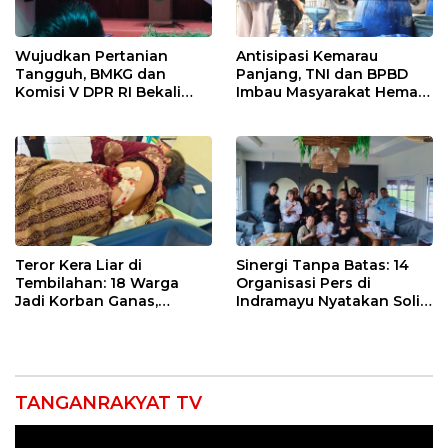
Wujudkan Pertanian
Antisipasi Kemarau
Tangguh, BMKG dan
Panjang, TNI dan BPBD
Komisi V DPR RI Bekali
Imbau Masyarakat Hemat
Petani Indramayu Lewat
Air dan Waspada
Sekolah Lapang Iklim
Kebakaran
Teror Kera Liar di
Sinergi Tanpa Batas: 14
Tembilahan: 18 Warga
Organisasi Pers di
Jadi Korban Ganas,
Indramayu Nyatakan Solid
Punggung Robek hingga
di Bawah Naungan FKJI
12 Jahitan!
TANGANRAKYAT TV