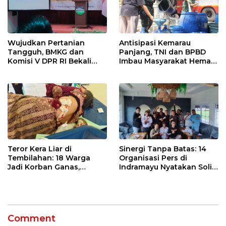
Wujudkan Pertanian
Antisipasi Kemarau
Tangguh, BMKG dan
Panjang, TNI dan BPBD
Komisi V DPR RI Bekali
Imbau Masyarakat Hemat
Petani Indramayu Lewat
Air dan Waspada
Sekolah Lapang Iklim
Kebakaran
Teror Kera Liar di
Sinergi Tanpa Batas: 14
Tembilahan: 18 Warga
Organisasi Pers di
Jadi Korban Ganas,
Indramayu Nyatakan Solid
Punggung Robek hingga
di Bawah Naungan FKJI
12 Jahitan!
Comment