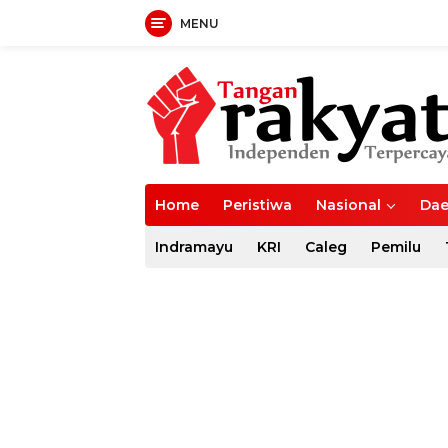
MENU
Langsung
ke
konten
Home
Peristiwa
Nasional
Dae
Indramayu
KRI
Caleg
Pemilu