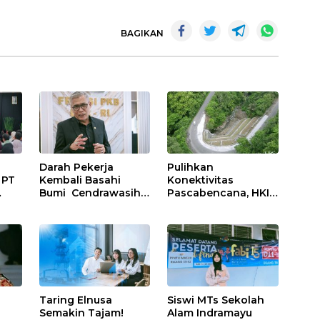
BAGIKAN
Darah Pekerja
Pulihkan
 PT
Kembali Basahi
Konektivitas
Bumi Cendrawasih:
Pascabencana, HKI
at
OPM Bantai 5
Rampungkan
gi
Pahlawan
Penanganan Jalur
Infrastruktur di
Lembah Anai dan
Tolikara!
Malalak
ja
Taring Elnusa
Siswi MTs Sekolah
Semakin Tajam!
Alam Indramayu