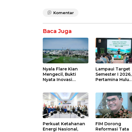
Komentar
Baca Juga
Nyala Flare Kian
Lampaui Target
Mengecil, Bukti
Semester I 2026,
Nyata Inovasi
Pertamina Hulu
Pertamina Patra
Indonesia Perku
Niaga Kilang
Ketahanan Ener
Balongan Dukung
Nasional Lewat
Net Zero Emission
Inovasi &
2060
Keselamatan Ker
Perkuat Ketahanan
FIM Dorong
Energi Nasional,
Reformasi Tata