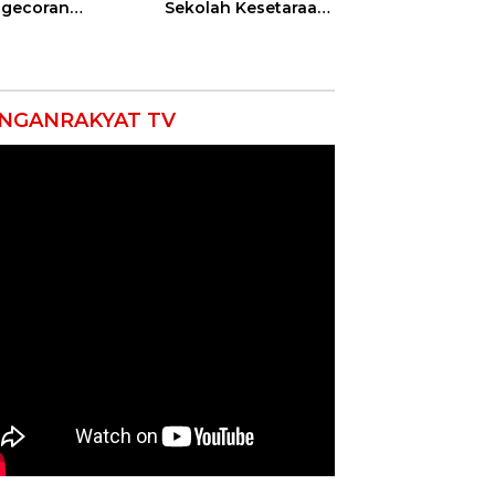
gecoran
Sekolah Kesetaraan
batan Beton
Tanpa Batas Usia
uda di
ramayu
mpung
NGANRAKYAT TV