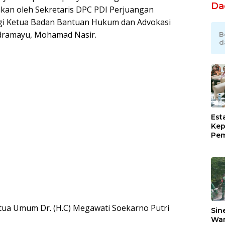
Da
kan oleh Sekretaris DPC PDI Perjuangan
ngi Ketua Badan Bantuan Hukum dan Advokasi
dramayu, Mohamad Nasir.
B
d
Est
Kep
Pem
Ind
Ram
Sug
Pim
Lew
etua Umum Dr. (H.C) Megawati Soekarno Putri
Sin
War