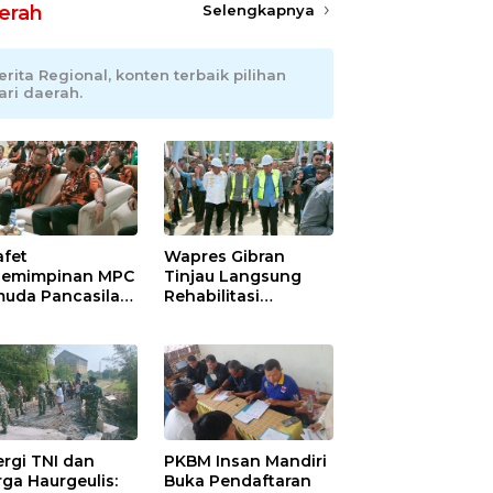
erah
Selengkapnya
erita Regional, konten terbaik pilihan
ari daerah.
afet
Wapres Gibran
emimpinan MPC
Tinjau Langsung
uda Pancasila
Rehabilitasi
ramayu,
Jembatan Lumut di
adhani
Aceh Tengah,
ianto Dipastikan
Targetkan
pin Organisasi
Konektivitas Pulih
at Muscablub
Cepat
ergi TNI dan
PKBM Insan Mandiri
ga Haurgeulis:
Buka Pendaftaran