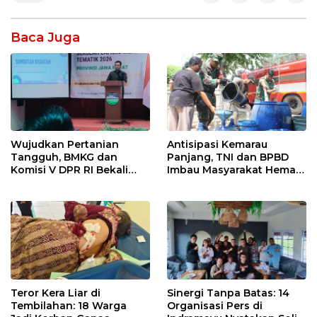
Baca Juga
Wujudkan Pertanian
Antisipasi Kemarau
Tangguh, BMKG dan
Panjang, TNI dan BPBD
Komisi V DPR RI Bekali
Imbau Masyarakat Hemat
Petani Indramayu Lewat
Air dan Waspada
Sekolah Lapang Iklim
Kebakaran
Teror Kera Liar di
Sinergi Tanpa Batas: 14
Tembilahan: 18 Warga
Organisasi Pers di