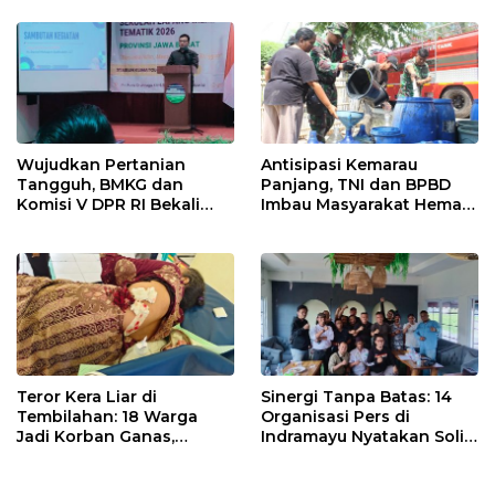
Wujudkan Pertanian
Antisipasi Kemarau
Tangguh, BMKG dan
Panjang, TNI dan BPBD
Komisi V DPR RI Bekali
Imbau Masyarakat Hemat
Petani Indramayu Lewat
Air dan Waspada
Sekolah Lapang Iklim
Kebakaran
Teror Kera Liar di
Sinergi Tanpa Batas: 14
Tembilahan: 18 Warga
Organisasi Pers di
Jadi Korban Ganas,
Indramayu Nyatakan Solid
Punggung Robek hingga
di Bawah Naungan FKJI
12 Jahitan!