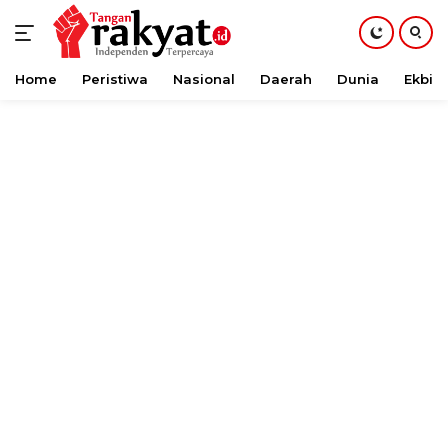
Home
Peristiwa
Nasional
Daerah
Dunia
Ekbis
Langsung
ke
konten