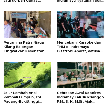
Jadi Korban Ganas,
Indramayu Nyatakan Solid
Punggung Robek hingga
di Bawah Naungan FKJI
12 Jahitan!
Pertamina Patra Niaga
Mencekam! Karaoke dan
Kilang Balongan
THM di Indramayu
Tingkatkan Kesehatan
Disatroni Aparat, Ratusan
Masyarakat melalui
Pengunjung Kocar-Kacir
Pemeriksaan Kesehatan
Dites Urine!
Rutin dan Edukasi
Perawatan Gigi
Jalur Lembah Anai
Gebrakan Awal Kapolres
Kembali Lumpuh, Tol
Indramayu AKBP Prianggo
Padang-Bukittinggi
P.M., S.I.K., M.Si : Ajak
Didesak Jadi Solusi
Wartawan Ngopi Bareng