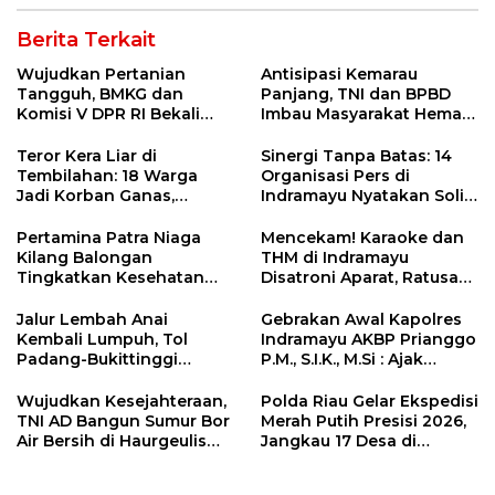
Berita Terkait
Wujudkan Pertanian
Antisipasi Kemarau
Tangguh, BMKG dan
Panjang, TNI dan BPBD
Komisi V DPR RI Bekali
Imbau Masyarakat Hemat
Petani Indramayu Lewat
Air dan Waspada
Sekolah Lapang Iklim
Kebakaran
Teror Kera Liar di
Sinergi Tanpa Batas: 14
Tembilahan: 18 Warga
Organisasi Pers di
Jadi Korban Ganas,
Indramayu Nyatakan Solid
Punggung Robek hingga
di Bawah Naungan FKJI
12 Jahitan!
Pertamina Patra Niaga
Mencekam! Karaoke dan
Kilang Balongan
THM di Indramayu
Tingkatkan Kesehatan
Disatroni Aparat, Ratusan
Masyarakat melalui
Pengunjung Kocar-Kacir
Pemeriksaan Kesehatan
Dites Urine!
Jalur Lembah Anai
Gebrakan Awal Kapolres
Rutin dan Edukasi
Kembali Lumpuh, Tol
Indramayu AKBP Prianggo
Perawatan Gigi
Padang-Bukittinggi
P.M., S.I.K., M.Si : Ajak
Didesak Jadi Solusi
Wartawan Ngopi Bareng
Strategis
dan Analisa Program Kerja
Wujudkan Kesejahteraan,
Polda Riau Gelar Ekspedisi
TNI AD Bangun Sumur Bor
Merah Putih Presisi 2026,
Air Bersih di Haurgeulis
Jangkau 17 Desa di
Indramayu
Wilayah 3T