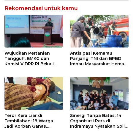
Rekomendasi untuk kamu
Wujudkan Pertanian
Antisipasi Kemarau
Tangguh, BMKG dan
Panjang, TNI dan BPBD
Komisi V DPR RI Bekali
Imbau Masyarakat Hemat
Petani Indramayu Lewat
Air dan Waspada
Sekolah Lapang Iklim
Kebakaran
Teror Kera Liar di
Sinergi Tanpa Batas: 14
Tembilahan: 18 Warga
Organisasi Pers di
Jadi Korban Ganas,
Indramayu Nyatakan Solid
Punggung Robek hingga
di Bawah Naungan FKJI