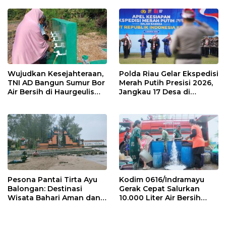
Strategis
dan Analisa Program Kerja
Wujudkan Kesejahteraan,
Polda Riau Gelar Ekspedisi
TNI AD Bangun Sumur Bor
Merah Putih Presisi 2026,
Air Bersih di Haurgeulis
Jangkau 17 Desa di
Indramayu
Wilayah 3T
Pesona Pantai Tirta Ayu
Kodim 0616/Indramayu
Balongan: Destinasi
Gerak Cepat Salurkan
Wisata Bahari Aman dan
10.000 Liter Air Bersih
Nyaman di Indramayu
untuk Warga Krangkeng