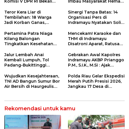
Komisi V DPR RI Bekali
Imbau Masyarakat Hemat
Petani Indramayu Lewat
Air dan Waspada
Sekolah Lapang Iklim
Kebakaran
Teror Kera Liar di
Sinergi Tanpa Batas: 14
Tembilahan: 18 Warga
Organisasi Pers di
Jadi Korban Ganas,
Indramayu Nyatakan Solid
Punggung Robek hingga
di Bawah Naungan FKJI
12 Jahitan!
Pertamina Patra Niaga
Mencekam! Karaoke dan
Kilang Balongan
THM di Indramayu
Tingkatkan Kesehatan
Disatroni Aparat, Ratusan
Masyarakat melalui
Pengunjung Kocar-Kacir
Pemeriksaan Kesehatan
Dites Urine!
Jalur Lembah Anai
Gebrakan Awal Kapolres
Rutin dan Edukasi
Kembali Lumpuh, Tol
Indramayu AKBP Prianggo
Perawatan Gigi
Padang-Bukittinggi
P.M., S.I.K., M.Si : Ajak
Didesak Jadi Solusi
Wartawan Ngopi Bareng
Strategis
dan Analisa Program Kerja
Wujudkan Kesejahteraan,
Polda Riau Gelar Ekspedisi
TNI AD Bangun Sumur Bor
Merah Putih Presisi 2026,
Air Bersih di Haurgeulis
Jangkau 17 Desa di
Indramayu
Wilayah 3T
Rekomendasi untuk kamu