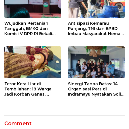
Wujudkan Pertanian
Antisipasi Kemarau
Tangguh, BMKG dan
Panjang, TNI dan BPBD
Komisi V DPR RI Bekali
Imbau Masyarakat Hemat
Petani Indramayu Lewat
Air dan Waspada
Sekolah Lapang Iklim
Kebakaran
Teror Kera Liar di
Sinergi Tanpa Batas: 14
Tembilahan: 18 Warga
Organisasi Pers di
Jadi Korban Ganas,
Indramayu Nyatakan Solid
Punggung Robek hingga
di Bawah Naungan FKJI
12 Jahitan!
Comment