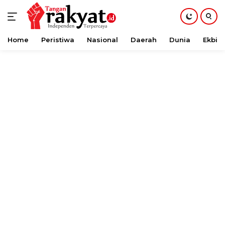
Home
Peristiwa
Nasional
Daerah
Dunia
Ekbis
Langsung
ke
konten