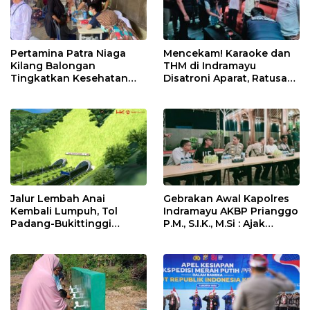
Pertamina Patra Niaga
Mencekam! Karaoke dan
Kilang Balongan
THM di Indramayu
Tingkatkan Kesehatan
Disatroni Aparat, Ratusan
Masyarakat melalui
Pengunjung Kocar-Kacir
Pemeriksaan Kesehatan
Dites Urine!
Rutin dan Edukasi
Perawatan Gigi
Jalur Lembah Anai
Gebrakan Awal Kapolres
Kembali Lumpuh, Tol
Indramayu AKBP Prianggo
Padang-Bukittinggi
P.M., S.I.K., M.Si : Ajak
Didesak Jadi Solusi
Wartawan Ngopi Bareng
Strategis
dan Analisa Program Kerja