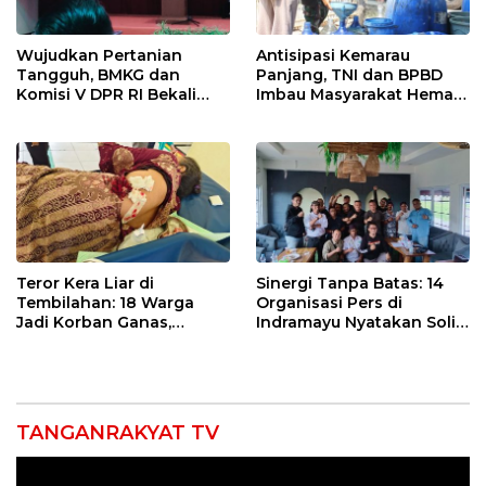
Wujudkan Pertanian
Antisipasi Kemarau
Tangguh, BMKG dan
Panjang, TNI dan BPBD
Komisi V DPR RI Bekali
Imbau Masyarakat Hemat
Petani Indramayu Lewat
Air dan Waspada
Sekolah Lapang Iklim
Kebakaran
Teror Kera Liar di
Sinergi Tanpa Batas: 14
Tembilahan: 18 Warga
Organisasi Pers di
Jadi Korban Ganas,
Indramayu Nyatakan Solid
Punggung Robek hingga
di Bawah Naungan FKJI
12 Jahitan!
TANGANRAKYAT TV