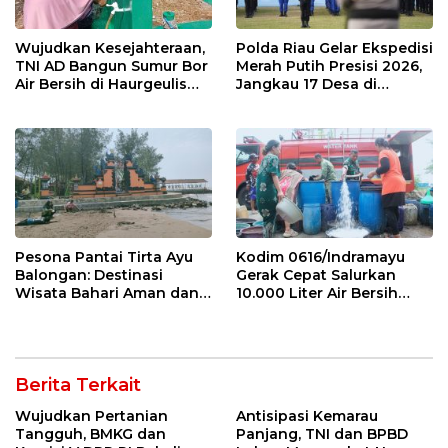
Wujudkan Kesejahteraan,
Polda Riau Gelar Ekspedisi
TNI AD Bangun Sumur Bor
Merah Putih Presisi 2026,
Air Bersih di Haurgeulis
Jangkau 17 Desa di
Indramayu
Wilayah 3T
Pesona Pantai Tirta Ayu
Kodim 0616/Indramayu
Balongan: Destinasi
Gerak Cepat Salurkan
Wisata Bahari Aman dan
10.000 Liter Air Bersih
Nyaman di Indramayu
untuk Warga Krangkeng
Berita Terkait
Wujudkan Pertanian
Antisipasi Kemarau
Tangguh, BMKG dan
Panjang, TNI dan BPBD