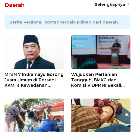
Daerah
Selengkapnya
Berita Regional, konten terbaik pilihan dari daerah.
MTsN 7 Indramayu Borong
Wujudkan Pertanian
Juara Umum di Porseni
Tangguh, BMKG dan
KKMTs Kawedanan
Komisi V DPR RI Bekali
Jatibarang 2026
Petani Indramayu Lewat
Sekolah Lapang Iklim