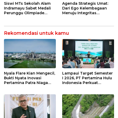
Riil
Jitu
Siswi MTs Sekolah Alam
Agenda Strategis Umat:
Indramayu Sabet Medali
Dari Ego Kelembagaan
Perunggu Olimpiade
Menuju Integritas
Matematika Tingkat
Kebangsaan
Nasional 2026
Rekomendasi untuk kamu
Nyala Flare Kian Mengecil,
Lampaui Target Semester
Bukti Nyata Inovasi
I 2026, PT Pertamina Hulu
Pertamina Patra Niaga
Indonesia Perkuat
Kilang Balongan Dukung
Ketahanan Energi
Net Zero Emission 2060
Nasional Lewat Inovasi &
Keselamatan Kerja