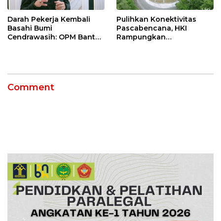
Darah Pekerja Kembali
Pulihkan Konektivitas
Basahi Bumi
Pascabencana, HKI
Cendrawasih: OPM Bantai
Rampungkan
5 Pahlawan Infrastruktur
Penanganan Jalur
di Tolikara!
Lembah Anai dan Malalak
Comment