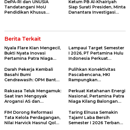
DePA-RI dan UNUSIA
Ketum PB Al-Khairiyah
Tandatangani MoU
Siap Surati Presiden, Minta
Pendidikan Khusus
Danantara Investigasi
Profesi Advokat
Impor Baja Slab PT KRAS
Berita Terkait
Nyala Flare Kian Mengecil,
Lampaui Target Semester
Bukti Nyata Inovasi
I 2026, PT Pertamina Hulu
Pertamina Patra Niaga
Indonesia Perkuat
Kilang Balongan Dukung
Ketahanan Energi
Net Zero Emission 2060
Nasional Lewat Inovasi &
Darah Pekerja Kembali
Pulihkan Konektivitas
Keselamatan Kerja
Basahi Bumi
Pascabencana, HKI
Cendrawasih: OPM Bantai
Rampungkan
5 Pahlawan Infrastruktur
Penanganan Jalur
di Tolikara!
Lembah Anai dan Malalak
Raksasa Teluk Mengamuk:
Perkuat Ketahanan Energi
Saat Iran Mengoyak
Nasional, Pertamina Patra
Arogansi AS dan
Niaga Kilang Balongan
Sekutunya!
Perkuat Sinergi Utilisasi
Jetty Propylene
FIM Dorong Reformasi
Taring Elnusa Semakin
Tata Kelola Perdagangan,
Tajam! Laba Bersih
Nilai Harvick Hasnul Qolbi
Semester I 2026 Terbang
Figur Tepat Pimpin Sektor
29 Persen Berkat Strategi