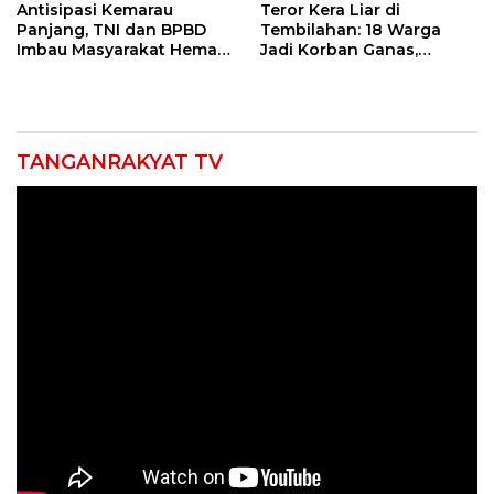
Antisipasi Kemarau
Teror Kera Liar di
Panjang, TNI dan BPBD
Tembilahan: 18 Warga
Imbau Masyarakat Hemat
Jadi Korban Ganas,
Air dan Waspada
Punggung Robek hingga
Kebakaran
12 Jahitan!
TANGANRAKYAT TV