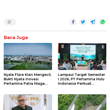
Baca Juga
Nyala Flare Kian Mengecil,
Lampaui Target Semester
Bukti Nyata Inovasi
I 2026, PT Pertamina Hulu
Pertamina Patra Niaga
Indonesia Perkuat
Kilang Balongan Dukung
Ketahanan Energi
Net Zero Emission 2060
Nasional Lewat Inovasi &
Keselamatan Kerja