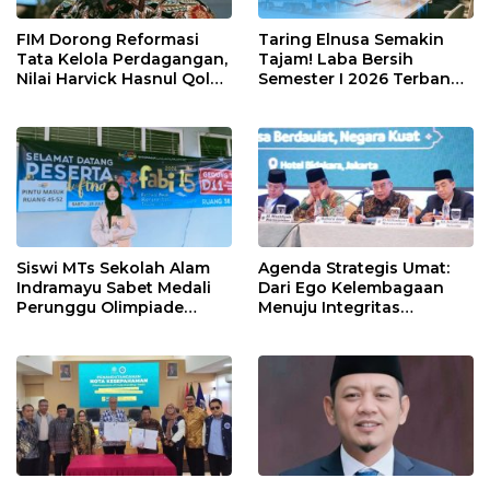
FIM Dorong Reformasi
Taring Elnusa Semakin
Tata Kelola Perdagangan,
Tajam! Laba Bersih
Nilai Harvick Hasnul Qolbi
Semester I 2026 Terbang
Figur Tepat Pimpin Sektor
29 Persen Berkat Strategi
Riil
Jitu
Siswi MTs Sekolah Alam
Agenda Strategis Umat:
Indramayu Sabet Medali
Dari Ego Kelembagaan
Perunggu Olimpiade
Menuju Integritas
Matematika Tingkat
Kebangsaan
Nasional 2026