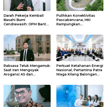
Darah Pekerja Kembali
Pulihkan Konektivitas
Basahi Bumi
Pascabencana, HKI
Cendrawasih: OPM Bantai
Rampungkan
5 Pahlawan Infrastruktur
Penanganan Jalur
di Tolikara!
Lembah Anai dan Malalak
Raksasa Teluk Mengamuk:
Perkuat Ketahanan Energi
Saat Iran Mengoyak
Nasional, Pertamina Patra
Arogansi AS dan
Niaga Kilang Balongan
Sekutunya!
Perkuat Sinergi Utilisasi
Jetty Propylene