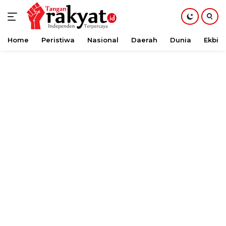
Home
Peristiwa
Nasional
Daerah
Dunia
Ekbis
Langsung
ke
konten