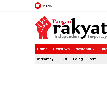
MENU
Langsung
ke
konten
Home
Peristiwa
Nasional
Dae
Indramayu
KRI
Caleg
Pemilu