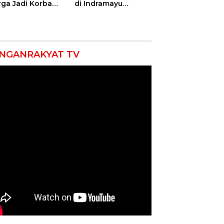
ga Jadi Korban
di Indramayu
as, Punggung
Nyatakan Solid di
ek hingga 12
Bawah Naungan
itan!
FKJI
NGANRAKYAT TV