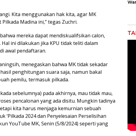
War
Gan
Rob
urangi. Kita menggunakan hak kita, agar MK
Jah
Pilkada Madina ini,” tegas Zuchri.
TA
bahwa mereka dapat mendiskualifsikan calon,
Hal ini dilakukan jika KPU tidak teliti dalam
di awal pendaftaran.
rbaningsih, menegaskan bahwa MK tidak sekadar
hasil penghitungan suara saja, namun bakal
uah pemilu, termasuk pilkada.
kada sebelumnya) pada akhirnya, mau tidak mau,
oses pencalonan yang ada disitu. Mungkin tadinya
 tetapi kita harus menjaga kemurnian sebuah
uk ‘Pilkada 2024 dan Penyelesaian Perselisihan
akun YouTube MK, Senin (5/8/2024) seperti yang