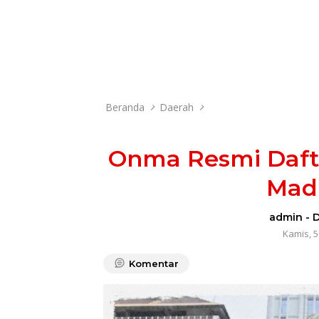
Beranda
Daerah
Onma Resmi Daft
Mad
admin
-
D
Kamis, 5
Komentar