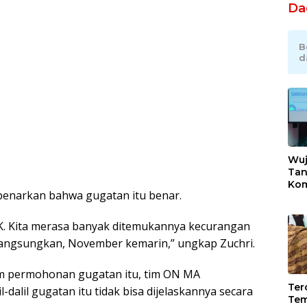
Da
B
d
Wuj
Tan
Kom
enarkan bahwa gugatan itu benar.
Bek
Ind
Sek
K. Kita merasa banyak ditemukannya kecurangan
Ikli
ilangsungkan, November kemarin,” ungkap Zuchri.
lam permohonan gugatan itu, tim ON MA
Tero
dalil gugatan itu tidak bisa dijelaskannya secara
Tem