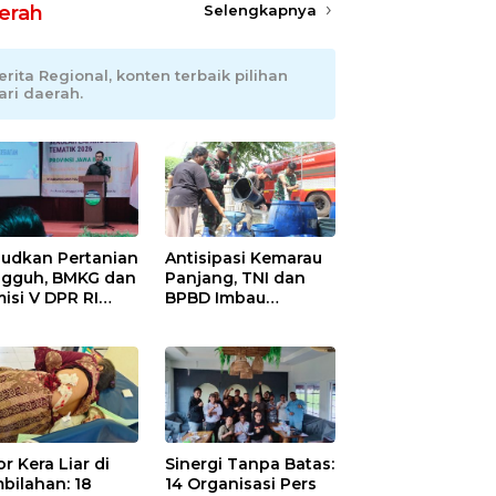
erah
Selengkapnya
erita Regional, konten terbaik pilihan
ari daerah.
udkan Pertanian
Antisipasi Kemarau
gguh, BMKG dan
Panjang, TNI dan
isi V DPR RI
BPBD Imbau
ali Petani
Masyarakat Hemat
ramayu Lewat
Air dan Waspada
olah Lapang
Kebakaran
m
r Kera Liar di
Sinergi Tanpa Batas:
bilahan: 18
14 Organisasi Pers