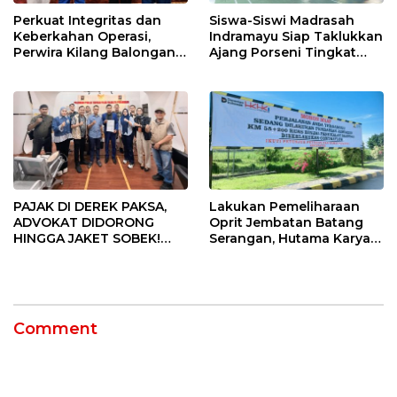
Perkuat Integritas dan
Siswa-Siswi Madrasah
Keberkahan Operasi,
Indramayu Siap Taklukkan
Perwira Kilang Balongan
Ajang Porseni Tingkat
Gelar Doa Bersama
Provinsi 2026
PAJAK DI DEREK PAKSA,
Lakukan Pemeliharaan
ADVOKAT DIDORONG
Oprit Jembatan Batang
HINGGA JAKET SOBEK!
Serangan, Hutama Karya
Ormas & 150 Advokat Riau
Uji Coba Contraflow di KM
Ngamuk Kepung Polresta
55 Tol Binjai–Langsa
Pekanbaru!
Comment