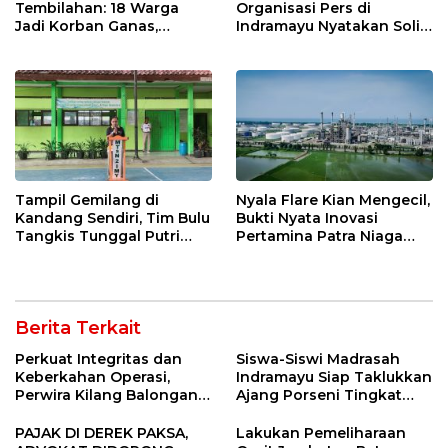
Tembilahan: 18 Warga
Organisasi Pers di
Jadi Korban Ganas,
Indramayu Nyatakan Solid
Punggung Robek hingga
di Bawah Naungan FKJI
12 Jahitan!
Tampil Gemilang di
Nyala Flare Kian Mengecil,
Kandang Sendiri, Tim Bulu
Bukti Nyata Inovasi
Tangkis Tunggal Putri
Pertamina Patra Niaga
MTsN 2 Indramayu Sabet
Kilang Balongan Dukung
Juara Porseni KKMTs
Net Zero Emission 2060
Jatibarang 2026
Berita Terkait
Perkuat Integritas dan
Siswa-Siswi Madrasah
Keberkahan Operasi,
Indramayu Siap Taklukkan
Perwira Kilang Balongan
Ajang Porseni Tingkat
Gelar Doa Bersama
Provinsi 2026
PAJAK DI DEREK PAKSA,
Lakukan Pemeliharaan