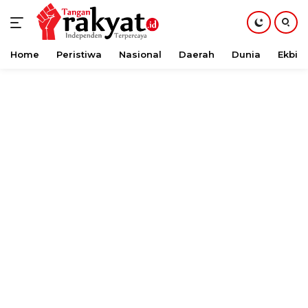
Home
Peristiwa
Nasional
Daerah
Dunia
Ekbis
Langsung
ke
konten