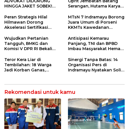
ADVOKAT DIDORONG
Oprit Jembatan Batang
HINGGA JAKET SOBEK!
Serangan, Hutama Karya
Ormas & 150 Advokat Riau
Uji Coba Contraflow di KM
Ngamuk Kepung Polresta
55 Tol Binjai–Langsa
Peran Strategis Hilal
MTsN 7 Indramayu Borong
Pekanbaru!
Hilmawan Dorong
Juara Umum di Porseni
Akselerasi Sertifikasi
KKMTs Kawedanan
Kompetensi untuk
Jatibarang 2026
Entaskan Kemiskinan di
Wujudkan Pertanian
Antisipasi Kemarau
Indramayu
Tangguh, BMKG dan
Panjang, TNI dan BPBD
Komisi V DPR RI Bekali
Imbau Masyarakat Hemat
Petani Indramayu Lewat
Air dan Waspada
Sekolah Lapang Iklim
Kebakaran
Teror Kera Liar di
Sinergi Tanpa Batas: 14
Tembilahan: 18 Warga
Organisasi Pers di
Jadi Korban Ganas,
Indramayu Nyatakan Solid
Punggung Robek hingga
di Bawah Naungan FKJI
12 Jahitan!
Rekomendasi untuk kamu