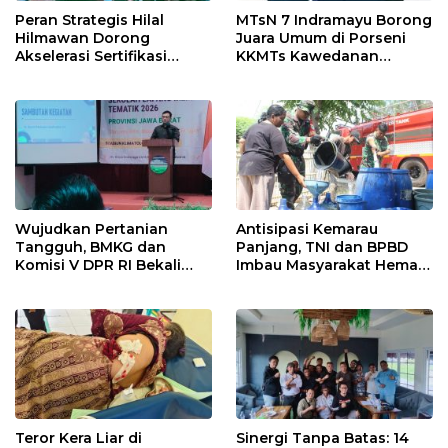
Peran Strategis Hilal
MTsN 7 Indramayu Borong
Hilmawan Dorong
Juara Umum di Porseni
Akselerasi Sertifikasi
KKMTs Kawedanan
Kompetensi untuk
Jatibarang 2026
Entaskan Kemiskinan di
Indramayu
Wujudkan Pertanian
Antisipasi Kemarau
Tangguh, BMKG dan
Panjang, TNI dan BPBD
Komisi V DPR RI Bekali
Imbau Masyarakat Hemat
Petani Indramayu Lewat
Air dan Waspada
Sekolah Lapang Iklim
Kebakaran
Teror Kera Liar di
Sinergi Tanpa Batas: 14