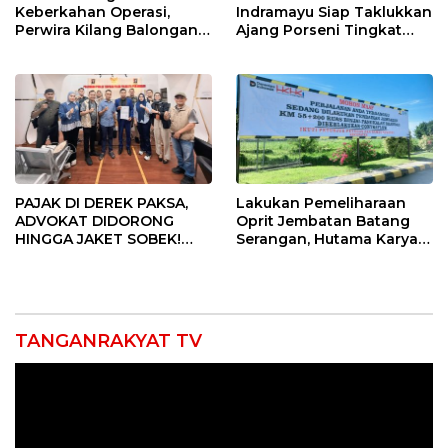
Keberkahan Operasi,
Indramayu Siap Taklukkan
Perwira Kilang Balongan
Ajang Porseni Tingkat
Gelar Doa Bersama
Provinsi 2026
PAJAK DI DEREK PAKSA,
Lakukan Pemeliharaan
ADVOKAT DIDORONG
Oprit Jembatan Batang
HINGGA JAKET SOBEK!
Serangan, Hutama Karya
Ormas & 150 Advokat Riau
Uji Coba Contraflow di KM
Ngamuk Kepung Polresta
55 Tol Binjai–Langsa
Pekanbaru!
TANGANRAKYAT TV