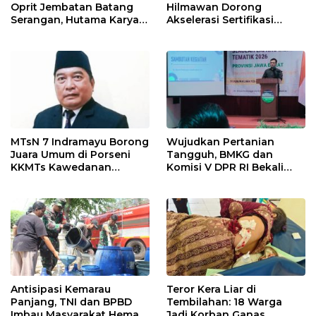
Oprit Jembatan Batang
Hilmawan Dorong
Serangan, Hutama Karya
Akselerasi Sertifikasi
Uji Coba Contraflow di KM
Kompetensi untuk
55 Tol Binjai–Langsa
Entaskan Kemiskinan di
Indramayu
MTsN 7 Indramayu Borong
Wujudkan Pertanian
Juara Umum di Porseni
Tangguh, BMKG dan
KKMTs Kawedanan
Komisi V DPR RI Bekali
Jatibarang 2026
Petani Indramayu Lewat
Sekolah Lapang Iklim
Antisipasi Kemarau
Teror Kera Liar di
Panjang, TNI dan BPBD
Tembilahan: 18 Warga
Imbau Masyarakat Hemat
Jadi Korban Ganas,