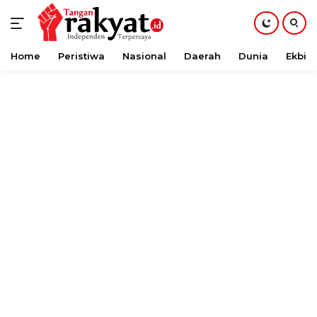
Home
Peristiwa
Nasional
Daerah
Dunia
Ekbis
Langsung
ke
konten