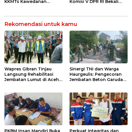
KKMTs Kawedanan
Komisi V DPR RI Bekali
Jatibarang 2026
Petani Indramayu Lewat
Sekolah Lapang Iklim
Rekomendasi untuk kamu
Wapres Gibran Tinjau
Sinergi TNI dan Warga
Langsung Rehabilitasi
Haurgeulis: Pengecoran
Jembatan Lumut di Aceh
Jembatan Beton Garuda
Tengah, Targetkan
di Indramayu Rampung
Konektivitas Pulih Cepat
PKBM Insan Mandiri Buka
Perkuat Integritas dan