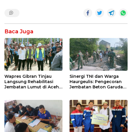
Baca Juga
Wapres Gibran Tinjau
Sinergi TNI dan Warga
Langsung Rehabilitasi
Haurgeulis: Pengecoran
Jembatan Lumut di Aceh
Jembatan Beton Garuda
Tengah, Targetkan
di Indramayu Rampung
Konektivitas Pulih Cepat