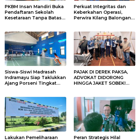
PKBM Insan Mandiri Buka
Perkuat Integritas dan
Pendaftaran Sekolah
Keberkahan Operasi,
Kesetaraan Tanpa Batas
Perwira Kilang Balongan
Usia
Gelar Doa Bersama
Siswa-Siswi Madrasah
PAJAK DI DEREK PAKSA,
Indramayu Siap Taklukkan
ADVOKAT DIDORONG
Ajang Porseni Tingkat
HINGGA JAKET SOBEK!
Provinsi 2026
Ormas & 150 Advokat Riau
Ngamuk Kepung Polresta
Pekanbaru!
Lakukan Pemeliharaan
Peran Strategis Hilal