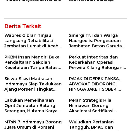
Air dan Waspada
Punggung Robek hingga
Kebakaran
12 Jahitan!
Berita Terkait
Wapres Gibran Tinjau
Sinergi TNI dan Warga
Langsung Rehabilitasi
Haurgeulis: Pengecoran
Jembatan Lumut di Aceh
Jembatan Beton Garuda
Tengah, Targetkan
di Indramayu Rampung
Konektivitas Pulih Cepat
PKBM Insan Mandiri Buka
Perkuat Integritas dan
Pendaftaran Sekolah
Keberkahan Operasi,
Kesetaraan Tanpa Batas
Perwira Kilang Balongan
Usia
Gelar Doa Bersama
Siswa-Siswi Madrasah
PAJAK DI DEREK PAKSA,
Indramayu Siap Taklukkan
ADVOKAT DIDORONG
Ajang Porseni Tingkat
HINGGA JAKET SOBEK!
Provinsi 2026
Ormas & 150 Advokat Riau
Ngamuk Kepung Polresta
Lakukan Pemeliharaan
Peran Strategis Hilal
Pekanbaru!
Oprit Jembatan Batang
Hilmawan Dorong
Serangan, Hutama Karya
Akselerasi Sertifikasi
Uji Coba Contraflow di KM
Kompetensi untuk
55 Tol Binjai–Langsa
Entaskan Kemiskinan di
MTsN 7 Indramayu Borong
Wujudkan Pertanian
Indramayu
Juara Umum di Porseni
Tangguh, BMKG dan