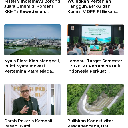
MTsN 7 Indramayu Borong
Wujudkan Pertanian
Juara Umum di Porseni
Tangguh, BMKG dan
KKMTs Kawedanan
Komisi V DPR RI Bekali
Jatibarang 2026
Petani Indramayu Lewat
Sekolah Lapang Iklim
Nyala Flare Kian Mengecil,
Lampaui Target Semester
Bukti Nyata Inovasi
I 2026, PT Pertamina Hulu
Pertamina Patra Niaga
Indonesia Perkuat
Kilang Balongan Dukung
Ketahanan Energi
Net Zero Emission 2060
Nasional Lewat Inovasi &
Keselamatan Kerja
Darah Pekerja Kembali
Pulihkan Konektivitas
Basahi Bumi
Pascabencana, HKI