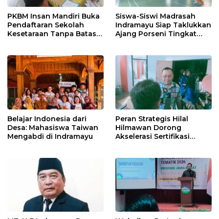
PKBM Insan Mandiri Buka
Siswa-Siswi Madrasah
Pendaftaran Sekolah
Indramayu Siap Taklukkan
Kesetaraan Tanpa Batas
Ajang Porseni Tingkat
Usia
Provinsi 2026
Belajar Indonesia dari
Peran Strategis Hilal
Desa: Mahasiswa Taiwan
Hilmawan Dorong
Mengabdi di Indramayu
Akselerasi Sertifikasi
Kompetensi untuk
Entaskan Kemiskinan di
Indramayu