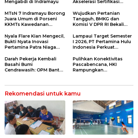
Mengabdi di Indramayu
Akselerasi Sertifikasi
Kompetensi untuk
Entaskan Kemiskinan di
MTsN 7 Indramayu Borong
Wujudkan Pertanian
Indramayu
Juara Umum di Porseni
Tangguh, BMKG dan
KKMTs Kawedanan
Komisi V DPR RI Bekali
Jatibarang 2026
Petani Indramayu Lewat
Sekolah Lapang Iklim
Nyala Flare Kian Mengecil,
Lampaui Target Semester
Bukti Nyata Inovasi
I 2026, PT Pertamina Hulu
Pertamina Patra Niaga
Indonesia Perkuat
Kilang Balongan Dukung
Ketahanan Energi
Net Zero Emission 2060
Nasional Lewat Inovasi &
Darah Pekerja Kembali
Pulihkan Konektivitas
Keselamatan Kerja
Basahi Bumi
Pascabencana, HKI
Cendrawasih: OPM Bantai
Rampungkan
5 Pahlawan Infrastruktur
Penanganan Jalur
di Tolikara!
Lembah Anai dan Malalak
Rekomendasi untuk kamu