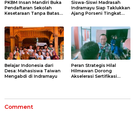
PKBM Insan Mandiri Buka
Siswa-Siswi Madrasah
Pendaftaran Sekolah
Indramayu Siap Taklukkan
Kesetaraan Tanpa Batas
Ajang Porseni Tingkat
Usia
Provinsi 2026
Belajar Indonesia dari
Peran Strategis Hilal
Desa: Mahasiswa Taiwan
Hilmawan Dorong
Mengabdi di Indramayu
Akselerasi Sertifikasi
Kompetensi untuk
Entaskan Kemiskinan di
Indramayu
Comment