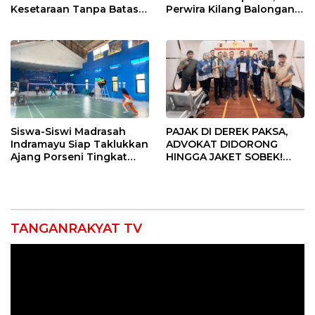
Kesetaraan Tanpa Batas
Perwira Kilang Balongan
Usia
Gelar Doa Bersama
Siswa-Siswi Madrasah
PAJAK DI DEREK PAKSA,
Indramayu Siap Taklukkan
ADVOKAT DIDORONG
Ajang Porseni Tingkat
HINGGA JAKET SOBEK!
Provinsi 2026
Ormas & 150 Advokat Riau
Ngamuk Kepung Polresta
Pekanbaru!
TANGANRAKYAT TV