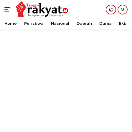
Home
Peristiwa
Nasional
Daerah
Dunia
Ekbis
Langsung
ke
konten