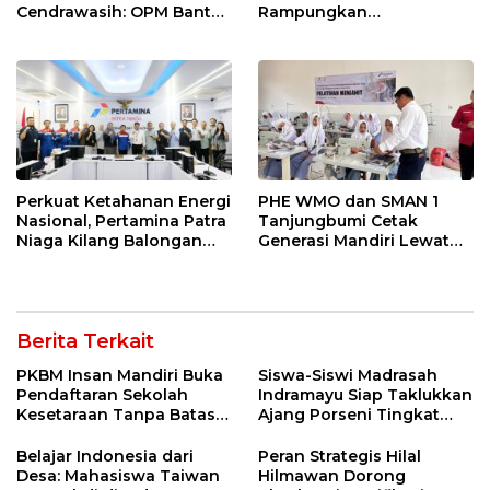
Cendrawasih: OPM Bantai
Rampungkan
5 Pahlawan Infrastruktur
Penanganan Jalur
di Tolikara!
Lembah Anai dan Malalak
Perkuat Ketahanan Energi
PHE WMO dan SMAN 1
Nasional, Pertamina Patra
Tanjungbumi Cetak
Niaga Kilang Balongan
Generasi Mandiri Lewat
Perkuat Sinergi Utilisasi
Pelatihan Vokasi Double
Jetty Propylene
Track
Berita Terkait
PKBM Insan Mandiri Buka
Siswa-Siswi Madrasah
Pendaftaran Sekolah
Indramayu Siap Taklukkan
Kesetaraan Tanpa Batas
Ajang Porseni Tingkat
Usia
Provinsi 2026
Belajar Indonesia dari
Peran Strategis Hilal
Desa: Mahasiswa Taiwan
Hilmawan Dorong