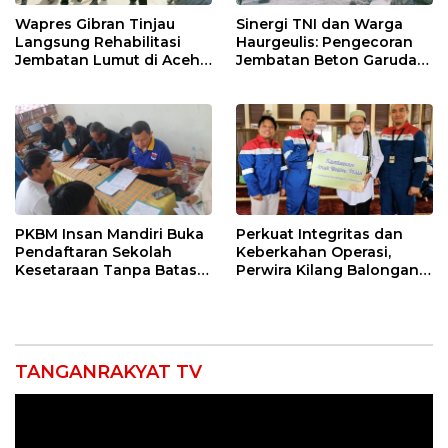
Wapres Gibran Tinjau
Sinergi TNI dan Warga
Langsung Rehabilitasi
Haurgeulis: Pengecoran
Jembatan Lumut di Aceh
Jembatan Beton Garuda
Tengah, Targetkan
di Indramayu Rampung
Konektivitas Pulih Cepat
PKBM Insan Mandiri Buka
Perkuat Integritas dan
Pendaftaran Sekolah
Keberkahan Operasi,
Kesetaraan Tanpa Batas
Perwira Kilang Balongan
Usia
Gelar Doa Bersama
TANGANRAKYAT TV