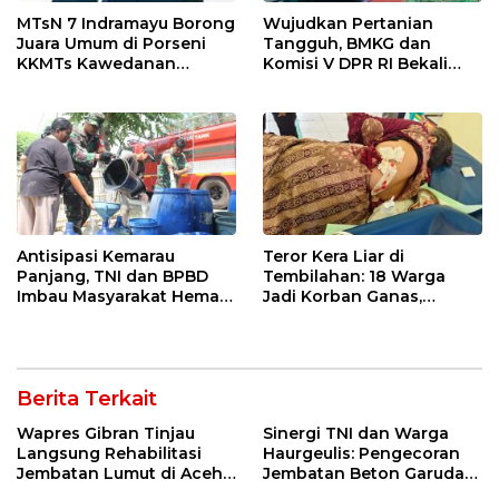
MTsN 7 Indramayu Borong
Wujudkan Pertanian
Juara Umum di Porseni
Tangguh, BMKG dan
KKMTs Kawedanan
Komisi V DPR RI Bekali
Jatibarang 2026
Petani Indramayu Lewat
Sekolah Lapang Iklim
Antisipasi Kemarau
Teror Kera Liar di
Panjang, TNI dan BPBD
Tembilahan: 18 Warga
Imbau Masyarakat Hemat
Jadi Korban Ganas,
Air dan Waspada
Punggung Robek hingga
Kebakaran
12 Jahitan!
Berita Terkait
Wapres Gibran Tinjau
Sinergi TNI dan Warga
Langsung Rehabilitasi
Haurgeulis: Pengecoran
Jembatan Lumut di Aceh
Jembatan Beton Garuda
Tengah, Targetkan
di Indramayu Rampung