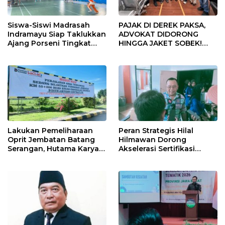
Siswa-Siswi Madrasah
PAJAK DI DEREK PAKSA,
Indramayu Siap Taklukkan
ADVOKAT DIDORONG
Ajang Porseni Tingkat
HINGGA JAKET SOBEK!
Provinsi 2026
Ormas & 150 Advokat Riau
Ngamuk Kepung Polresta
Pekanbaru!
Lakukan Pemeliharaan
Peran Strategis Hilal
Oprit Jembatan Batang
Hilmawan Dorong
Serangan, Hutama Karya
Akselerasi Sertifikasi
Uji Coba Contraflow di KM
Kompetensi untuk
55 Tol Binjai–Langsa
Entaskan Kemiskinan di
Indramayu