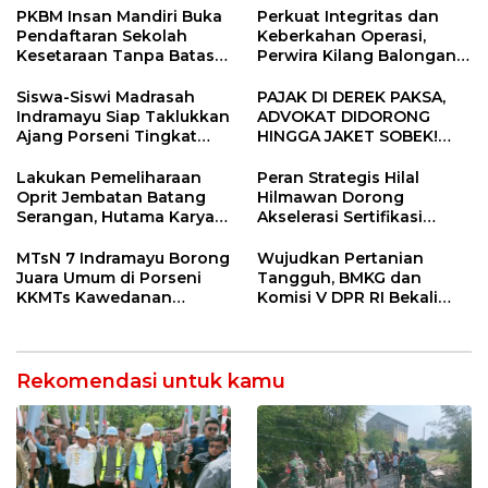
Konektivitas Pulih Cepat
PKBM Insan Mandiri Buka
Perkuat Integritas dan
Pendaftaran Sekolah
Keberkahan Operasi,
Kesetaraan Tanpa Batas
Perwira Kilang Balongan
Usia
Gelar Doa Bersama
Siswa-Siswi Madrasah
PAJAK DI DEREK PAKSA,
Indramayu Siap Taklukkan
ADVOKAT DIDORONG
Ajang Porseni Tingkat
HINGGA JAKET SOBEK!
Provinsi 2026
Ormas & 150 Advokat Riau
Ngamuk Kepung Polresta
Lakukan Pemeliharaan
Peran Strategis Hilal
Pekanbaru!
Oprit Jembatan Batang
Hilmawan Dorong
Serangan, Hutama Karya
Akselerasi Sertifikasi
Uji Coba Contraflow di KM
Kompetensi untuk
55 Tol Binjai–Langsa
Entaskan Kemiskinan di
MTsN 7 Indramayu Borong
Wujudkan Pertanian
Indramayu
Juara Umum di Porseni
Tangguh, BMKG dan
KKMTs Kawedanan
Komisi V DPR RI Bekali
Jatibarang 2026
Petani Indramayu Lewat
Sekolah Lapang Iklim
Rekomendasi untuk kamu