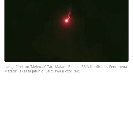
Langit Cirebon 'Meledak' Tadi Malam! Peneliti BRIN Konfirmasi Fenomena
Meteor Raksasa Jatuh di Laut Jawa (Foto: Red)