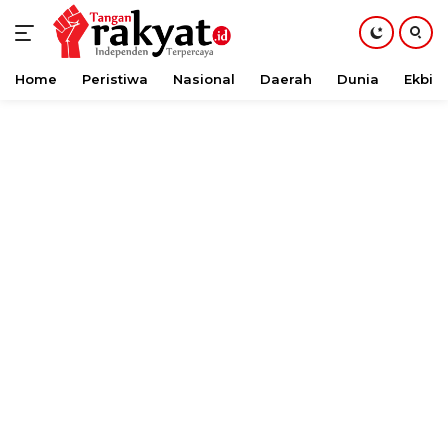
Home
Peristiwa
Nasional
Daerah
Dunia
Ekbis
Langsung
ke
konten