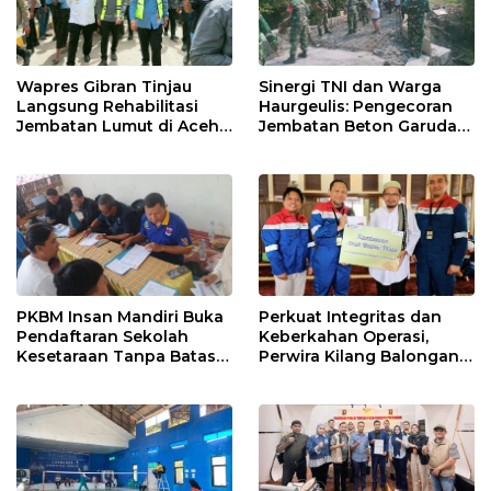
Wapres Gibran Tinjau
Sinergi TNI dan Warga
Langsung Rehabilitasi
Haurgeulis: Pengecoran
Jembatan Lumut di Aceh
Jembatan Beton Garuda
Tengah, Targetkan
di Indramayu Rampung
Konektivitas Pulih Cepat
PKBM Insan Mandiri Buka
Perkuat Integritas dan
Pendaftaran Sekolah
Keberkahan Operasi,
Kesetaraan Tanpa Batas
Perwira Kilang Balongan
Usia
Gelar Doa Bersama