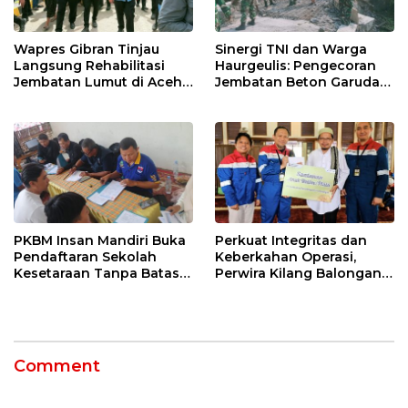
Wapres Gibran Tinjau
Sinergi TNI dan Warga
Langsung Rehabilitasi
Haurgeulis: Pengecoran
Jembatan Lumut di Aceh
Jembatan Beton Garuda
Tengah, Targetkan
di Indramayu Rampung
Konektivitas Pulih Cepat
PKBM Insan Mandiri Buka
Perkuat Integritas dan
Pendaftaran Sekolah
Keberkahan Operasi,
Kesetaraan Tanpa Batas
Perwira Kilang Balongan
Usia
Gelar Doa Bersama
Comment