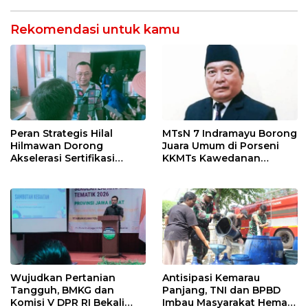
Dites Urine!
Rekomendasi untuk kamu
Peran Strategis Hilal
MTsN 7 Indramayu Borong
Hilmawan Dorong
Juara Umum di Porseni
Akselerasi Sertifikasi
KKMTs Kawedanan
Kompetensi untuk
Jatibarang 2026
Entaskan Kemiskinan di
Indramayu
Wujudkan Pertanian
Antisipasi Kemarau
Tangguh, BMKG dan
Panjang, TNI dan BPBD
Komisi V DPR RI Bekali
Imbau Masyarakat Hemat