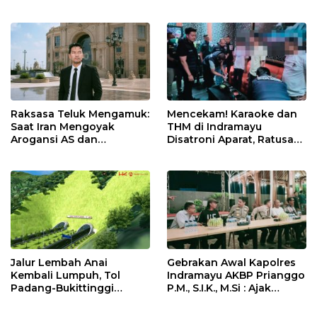
MTsN 2 Indramayu Sabet
Masyarakat melalui
Juara Porseni KKMTs
Pemeriksaan Kesehatan
Jatibarang 2026
Rutin dan Edukasi
Perawatan Gigi
Raksasa Teluk Mengamuk:
Mencekam! Karaoke dan
Saat Iran Mengoyak
THM di Indramayu
Arogansi AS dan
Disatroni Aparat, Ratusan
Sekutunya!
Pengunjung Kocar-Kacir
Dites Urine!
Jalur Lembah Anai
Gebrakan Awal Kapolres
Kembali Lumpuh, Tol
Indramayu AKBP Prianggo
Padang-Bukittinggi
P.M., S.I.K., M.Si : Ajak
Didesak Jadi Solusi
Wartawan Ngopi Bareng
Strategis
dan Analisa Program Kerja