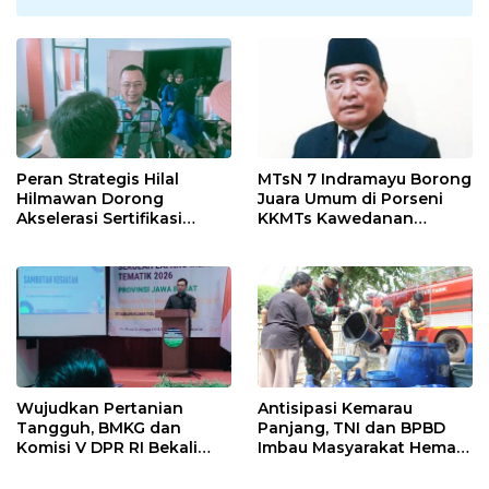
Peran Strategis Hilal
MTsN 7 Indramayu Borong
Hilmawan Dorong
Juara Umum di Porseni
Akselerasi Sertifikasi
KKMTs Kawedanan
Kompetensi untuk
Jatibarang 2026
Entaskan Kemiskinan di
Indramayu
Wujudkan Pertanian
Antisipasi Kemarau
Tangguh, BMKG dan
Panjang, TNI dan BPBD
Komisi V DPR RI Bekali
Imbau Masyarakat Hemat
Petani Indramayu Lewat
Air dan Waspada
Sekolah Lapang Iklim
Kebakaran