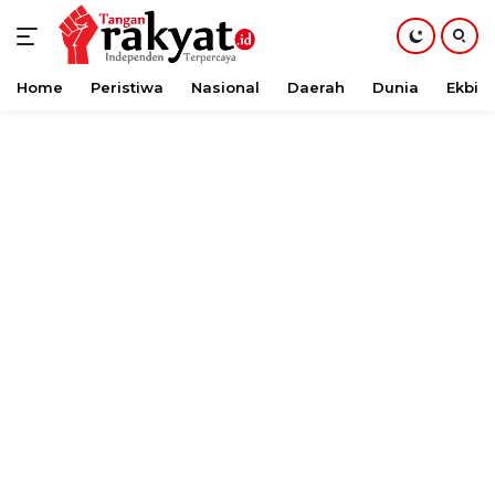
Home
Peristiwa
Nasional
Daerah
Dunia
Ekbis
Langsung
ke
konten