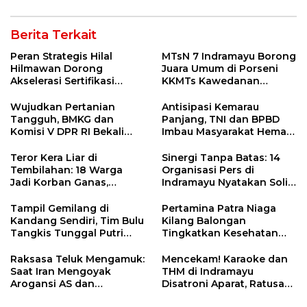
Berita Terkait
Peran Strategis Hilal
MTsN 7 Indramayu Borong
Hilmawan Dorong
Juara Umum di Porseni
Akselerasi Sertifikasi
KKMTs Kawedanan
Kompetensi untuk
Jatibarang 2026
Entaskan Kemiskinan di
Wujudkan Pertanian
Antisipasi Kemarau
Indramayu
Tangguh, BMKG dan
Panjang, TNI dan BPBD
Komisi V DPR RI Bekali
Imbau Masyarakat Hemat
Petani Indramayu Lewat
Air dan Waspada
Sekolah Lapang Iklim
Kebakaran
Teror Kera Liar di
Sinergi Tanpa Batas: 14
Tembilahan: 18 Warga
Organisasi Pers di
Jadi Korban Ganas,
Indramayu Nyatakan Solid
Punggung Robek hingga
di Bawah Naungan FKJI
12 Jahitan!
Tampil Gemilang di
Pertamina Patra Niaga
Kandang Sendiri, Tim Bulu
Kilang Balongan
Tangkis Tunggal Putri
Tingkatkan Kesehatan
MTsN 2 Indramayu Sabet
Masyarakat melalui
Juara Porseni KKMTs
Pemeriksaan Kesehatan
Raksasa Teluk Mengamuk:
Mencekam! Karaoke dan
Jatibarang 2026
Rutin dan Edukasi
Saat Iran Mengoyak
THM di Indramayu
Perawatan Gigi
Arogansi AS dan
Disatroni Aparat, Ratusan
Sekutunya!
Pengunjung Kocar-Kacir