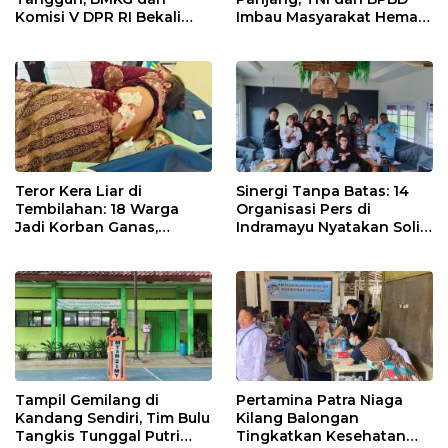
Komisi V DPR RI Bekali
Imbau Masyarakat Hemat
Petani Indramayu Lewat
Air dan Waspada
Sekolah Lapang Iklim
Kebakaran
Teror Kera Liar di
Sinergi Tanpa Batas: 14
Tembilahan: 18 Warga
Organisasi Pers di
Jadi Korban Ganas,
Indramayu Nyatakan Solid
Punggung Robek hingga
di Bawah Naungan FKJI
12 Jahitan!
Tampil Gemilang di
Pertamina Patra Niaga
Kandang Sendiri, Tim Bulu
Kilang Balongan
Tangkis Tunggal Putri
Tingkatkan Kesehatan