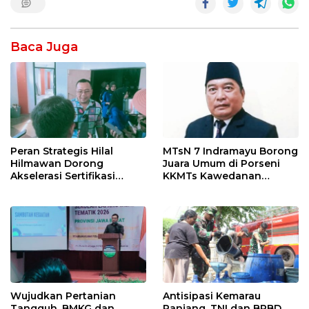
Baca Juga
Peran Strategis Hilal
MTsN 7 Indramayu Borong
Hilmawan Dorong
Juara Umum di Porseni
Akselerasi Sertifikasi
KKMTs Kawedanan
Kompetensi untuk
Jatibarang 2026
Entaskan Kemiskinan di
Indramayu
Wujudkan Pertanian
Antisipasi Kemarau
Tangguh, BMKG dan
Panjang, TNI dan BPBD