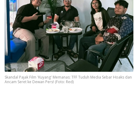
Skandal Pajak Film 'Kuyang' Memanas: TFF Tuduh Media Sebar Hoaks dan
Ancam Seret ke Dewan Pers! (Foto: Red)