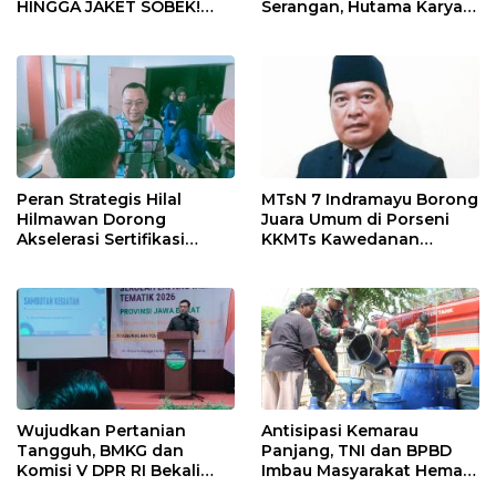
HINGGA JAKET SOBEK!
Serangan, Hutama Karya
Ormas & 150 Advokat Riau
Uji Coba Contraflow di KM
Ngamuk Kepung Polresta
55 Tol Binjai–Langsa
Pekanbaru!
Peran Strategis Hilal
MTsN 7 Indramayu Borong
Hilmawan Dorong
Juara Umum di Porseni
Akselerasi Sertifikasi
KKMTs Kawedanan
Kompetensi untuk
Jatibarang 2026
Entaskan Kemiskinan di
Indramayu
Wujudkan Pertanian
Antisipasi Kemarau
Tangguh, BMKG dan
Panjang, TNI dan BPBD
Komisi V DPR RI Bekali
Imbau Masyarakat Hemat
Petani Indramayu Lewat
Air dan Waspada