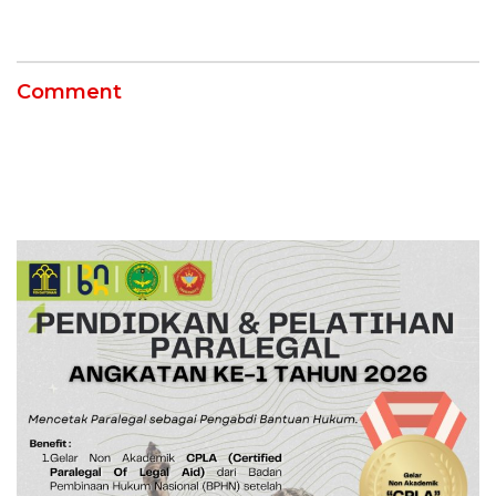
Ngamuk Kepung Polresta
55 Tol Binjai–Langsa
Pekanbaru!
Comment