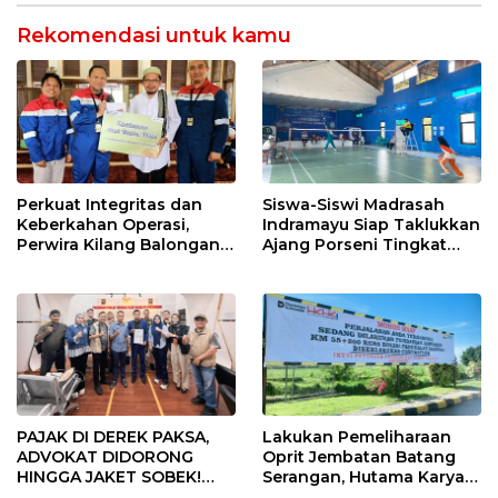
Rekomendasi untuk kamu
Perkuat Integritas dan
Siswa-Siswi Madrasah
Keberkahan Operasi,
Indramayu Siap Taklukkan
Perwira Kilang Balongan
Ajang Porseni Tingkat
Gelar Doa Bersama
Provinsi 2026
PAJAK DI DEREK PAKSA,
Lakukan Pemeliharaan
ADVOKAT DIDORONG
Oprit Jembatan Batang
HINGGA JAKET SOBEK!
Serangan, Hutama Karya
Ormas & 150 Advokat Riau
Uji Coba Contraflow di KM