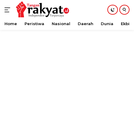
Home
Peristiwa
Nasional
Daerah
Dunia
Ekbis
Langsung
ke
konten