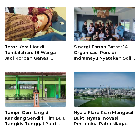
Sekolah Lapang Iklim
Kebakaran
Teror Kera Liar di
Sinergi Tanpa Batas: 14
Tembilahan: 18 Warga
Organisasi Pers di
Jadi Korban Ganas,
Indramayu Nyatakan Solid
Punggung Robek hingga
di Bawah Naungan FKJI
12 Jahitan!
Tampil Gemilang di
Nyala Flare Kian Mengecil,
Kandang Sendiri, Tim Bulu
Bukti Nyata Inovasi
Tangkis Tunggal Putri
Pertamina Patra Niaga
MTsN 2 Indramayu Sabet
Kilang Balongan Dukung
Juara Porseni KKMTs
Net Zero Emission 2060