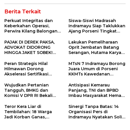
Jatibarang 2026
Berita Terkait
Perkuat Integritas dan
Siswa-Siswi Madrasah
Keberkahan Operasi,
Indramayu Siap Taklukkan
Perwira Kilang Balongan
Ajang Porseni Tingkat
Gelar Doa Bersama
Provinsi 2026
PAJAK DI DEREK PAKSA,
Lakukan Pemeliharaan
ADVOKAT DIDORONG
Oprit Jembatan Batang
HINGGA JAKET SOBEK!
Serangan, Hutama Karya
Ormas & 150 Advokat Riau
Uji Coba Contraflow di KM
Ngamuk Kepung Polresta
55 Tol Binjai–Langsa
Peran Strategis Hilal
MTsN 7 Indramayu Borong
Pekanbaru!
Hilmawan Dorong
Juara Umum di Porseni
Akselerasi Sertifikasi
KKMTs Kawedanan
Kompetensi untuk
Jatibarang 2026
Entaskan Kemiskinan di
Wujudkan Pertanian
Antisipasi Kemarau
Indramayu
Tangguh, BMKG dan
Panjang, TNI dan BPBD
Komisi V DPR RI Bekali
Imbau Masyarakat Hemat
Petani Indramayu Lewat
Air dan Waspada
Sekolah Lapang Iklim
Kebakaran
Teror Kera Liar di
Sinergi Tanpa Batas: 14
Tembilahan: 18 Warga
Organisasi Pers di
Jadi Korban Ganas,
Indramayu Nyatakan Solid
Punggung Robek hingga
di Bawah Naungan FKJI
12 Jahitan!