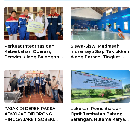
Perkuat Integritas dan
Siswa-Siswi Madrasah
Keberkahan Operasi,
Indramayu Siap Taklukkan
Perwira Kilang Balongan
Ajang Porseni Tingkat
Gelar Doa Bersama
Provinsi 2026
PAJAK DI DEREK PAKSA,
Lakukan Pemeliharaan
ADVOKAT DIDORONG
Oprit Jembatan Batang
HINGGA JAKET SOBEK!
Serangan, Hutama Karya
Ormas & 150 Advokat Riau
Uji Coba Contraflow di KM
Ngamuk Kepung Polresta
55 Tol Binjai–Langsa