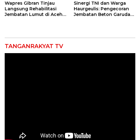
Wapres Gibran Tinjau
Sinergi TNI dan Warga
Langsung Rehabilitasi
Haurgeulis: Pengecoran
Jembatan Lumut di Aceh
Jembatan Beton Garuda
Tengah, Targetkan
di Indramayu Rampung
Konektivitas Pulih Cepat
TANGANRAKYAT TV