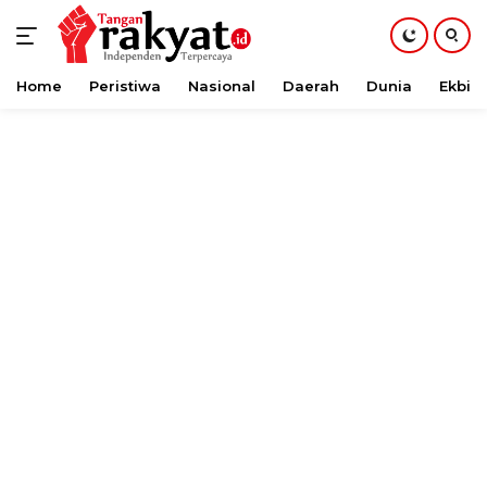
Home
Peristiwa
Nasional
Daerah
Dunia
Ekbis
Langsung
ke
konten