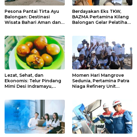
Pesona Pantai Tirta Ayu
Berdayakan Eks TKW,
Balongan: Destinasi
BAZMA Pertamina Kilang
Wisata Bahari Aman dan
Balongan Gelar Pelatihan
Nyaman di Indramayu
Tempe Guna Pacu
Ekonomi Desa
Rawadalem
Lezat, Sehat, dan
Momen Hari Mangrove
Ekonomis: Telur Pindang
Sedunia, Pertamina Patra
Mimi Desi Indramayu,
Niaga Refinery Unit
Kuliner Tradisional Kaya
Balongan Perkuat
Rempah yang Bikin
Ketahanan Pesisir
Ketagihan!
Indramayu melalui Aksi
Nyata dan Inovasi
Program Lingkungan
Berkelanjutan