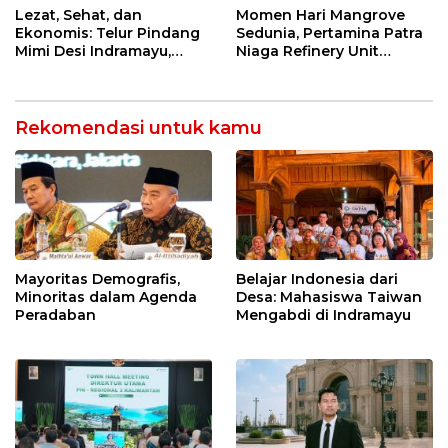
Ekonomi Desa
Lezat, Sehat, dan
Momen Hari Mangrove
Rawadalem
Ekonomis: Telur Pindang
Sedunia, Pertamina Patra
Mimi Desi Indramayu,
Niaga Refinery Unit
Kuliner Tradisional Kaya
Balongan Perkuat
Rempah yang Bikin
Ketahanan Pesisir
Ketagihan!
Indramayu melalui Aksi
Nyata dan Inovasi
Rekomendasi untuk kamu
Program Lingkungan
Berkelanjutan
Mayoritas Demografis,
Belajar Indonesia dari
Minoritas dalam Agenda
Desa: Mahasiswa Taiwan
Peradaban
Mengabdi di Indramayu