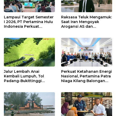
Lampaui Target Semester
Raksasa Teluk Mengamuk:
I 2026, PT Pertamina Hulu
Saat Iran Mengoyak
Indonesia Perkuat
Arogansi AS dan
Ketahanan Energi
Sekutunya!
Nasional Lewat Inovasi &
Keselamatan Kerja
Jalur Lembah Anai
Perkuat Ketahanan Energi
Kembali Lumpuh, Tol
Nasional, Pertamina Patra
Padang-Bukittinggi
Niaga Kilang Balongan
Didesak Jadi Solusi
Perkuat Sinergi Utilisasi
Strategis
Jetty Propylene