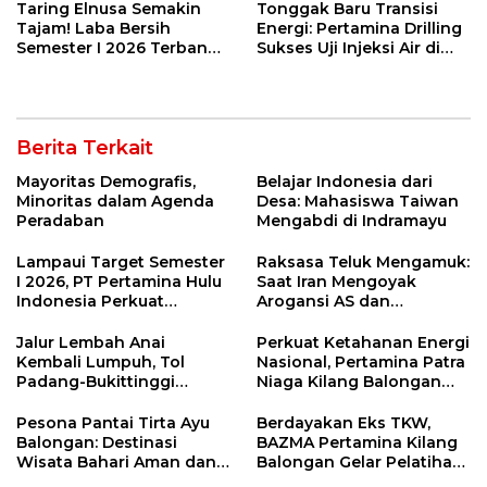
Taring Elnusa Semakin
Tonggak Baru Transisi
Tajam! Laba Bersih
Energi: Pertamina Drilling
Semester I 2026 Terbang
Sukses Uji Injeksi Air di
29 Persen Berkat Strategi
Sumur JTB-156 Indramayu
Jitu
untuk Program CCS
Berita Terkait
Mayoritas Demografis,
Belajar Indonesia dari
Minoritas dalam Agenda
Desa: Mahasiswa Taiwan
Peradaban
Mengabdi di Indramayu
Lampaui Target Semester
Raksasa Teluk Mengamuk:
I 2026, PT Pertamina Hulu
Saat Iran Mengoyak
Indonesia Perkuat
Arogansi AS dan
Ketahanan Energi
Sekutunya!
Nasional Lewat Inovasi &
Jalur Lembah Anai
Perkuat Ketahanan Energi
Keselamatan Kerja
Kembali Lumpuh, Tol
Nasional, Pertamina Patra
Padang-Bukittinggi
Niaga Kilang Balongan
Didesak Jadi Solusi
Perkuat Sinergi Utilisasi
Strategis
Jetty Propylene
Pesona Pantai Tirta Ayu
Berdayakan Eks TKW,
Balongan: Destinasi
BAZMA Pertamina Kilang
Wisata Bahari Aman dan
Balongan Gelar Pelatihan
Nyaman di Indramayu
Tempe Guna Pacu