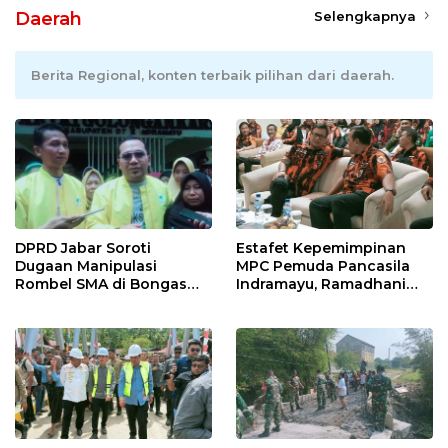
Daerah
Selengkapnya
Berita Regional, konten terbaik pilihan dari daerah.
DPRD Jabar Soroti
Estafet Kepemimpinan
Dugaan Manipulasi
MPC Pemuda Pancasila
Rombel SMA di Bongas
Indramayu, Ramadhani
Indramayu, Desak
Sugianto Dipastikan
Verifikasi Lapangan
Pimpin Organisasi Lewat
Muscablub