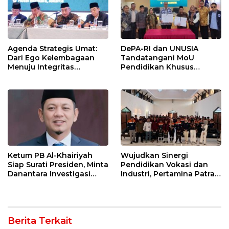
Agenda Strategis Umat:
DePA-RI dan UNUSIA
Dari Ego Kelembagaan
Tandatangani MoU
Menuju Integritas
Pendidikan Khusus
Kebangsaan
Profesi Advokat
Ketum PB Al-Khairiyah
Wujudkan Sinergi
Siap Surati Presiden, Minta
Pendidikan Vokasi dan
Danantara Investigasi
Industri, Pertamina Patra
Impor Baja Slab PT KRAS
Niaga Kilang Balongan
Sambut Kunjungan
Politeknik Negeri
Bandung
Berita Terkait