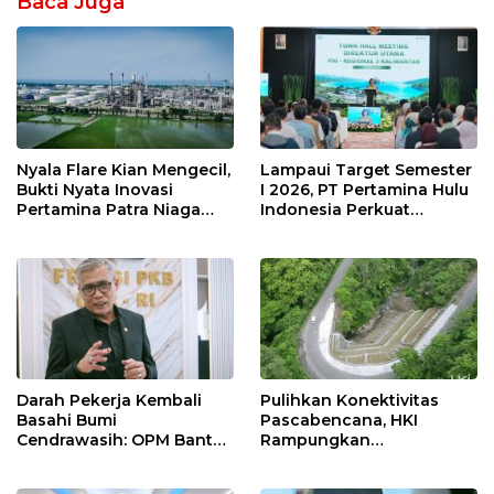
Baca Juga
Nyala Flare Kian Mengecil,
Lampaui Target Semester
Bukti Nyata Inovasi
I 2026, PT Pertamina Hulu
Pertamina Patra Niaga
Indonesia Perkuat
Kilang Balongan Dukung
Ketahanan Energi
Net Zero Emission 2060
Nasional Lewat Inovasi &
Keselamatan Kerja
Darah Pekerja Kembali
Pulihkan Konektivitas
Basahi Bumi
Pascabencana, HKI
Cendrawasih: OPM Bantai
Rampungkan
5 Pahlawan Infrastruktur
Penanganan Jalur
di Tolikara!
Lembah Anai dan Malalak