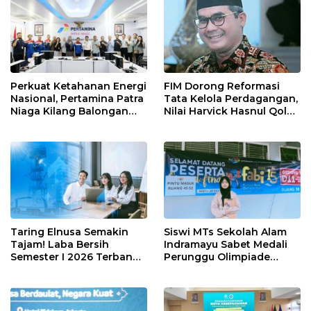
Perkuat Ketahanan Energi
FIM Dorong Reformasi
Nasional, Pertamina Patra
Tata Kelola Perdagangan,
Niaga Kilang Balongan
Nilai Harvick Hasnul Qolbi
Perkuat Sinergi Utilisasi
Figur Tepat Pimpin Sektor
Jetty Propylene
Riil
Taring Elnusa Semakin
Siswi MTs Sekolah Alam
Tajam! Laba Bersih
Indramayu Sabet Medali
Semester I 2026 Terbang
Perunggu Olimpiade
29 Persen Berkat Strategi
Matematika Tingkat
Jitu
Nasional 2026