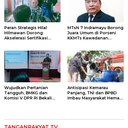
Peran Strategis Hilal
MTsN 7 Indramayu Borong
Hilmawan Dorong
Juara Umum di Porseni
Akselerasi Sertifikasi
KKMTs Kawedanan
Kompetensi untuk
Jatibarang 2026
Entaskan Kemiskinan di
Indramayu
Wujudkan Pertanian
Antisipasi Kemarau
Tangguh, BMKG dan
Panjang, TNI dan BPBD
Komisi V DPR RI Bekali
Imbau Masyarakat Hemat
Petani Indramayu Lewat
Air dan Waspada
Sekolah Lapang Iklim
Kebakaran
TANGANRAKYAT TV