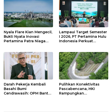
Nyala Flare Kian Mengecil,
Lampaui Target Semester
Bukti Nyata Inovasi
I 2026, PT Pertamina Hulu
Pertamina Patra Niaga
Indonesia Perkuat
Kilang Balongan Dukung
Ketahanan Energi
Net Zero Emission 2060
Nasional Lewat Inovasi &
Keselamatan Kerja
Darah Pekerja Kembali
Pulihkan Konektivitas
Basahi Bumi
Pascabencana, HKI
Cendrawasih: OPM Bantai
Rampungkan
5 Pahlawan Infrastruktur
Penanganan Jalur
di Tolikara!
Lembah Anai dan Malalak