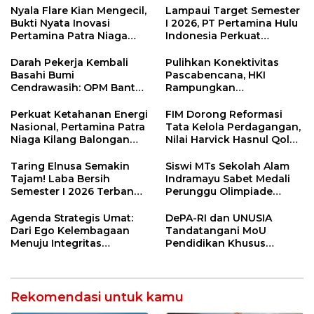
Nyala Flare Kian Mengecil,
Lampaui Target Semester
Bukti Nyata Inovasi
I 2026, PT Pertamina Hulu
Pertamina Patra Niaga
Indonesia Perkuat
Kilang Balongan Dukung
Ketahanan Energi
Net Zero Emission 2060
Nasional Lewat Inovasi &
Darah Pekerja Kembali
Pulihkan Konektivitas
Keselamatan Kerja
Basahi Bumi
Pascabencana, HKI
Cendrawasih: OPM Bantai
Rampungkan
5 Pahlawan Infrastruktur
Penanganan Jalur
di Tolikara!
Lembah Anai dan Malalak
Perkuat Ketahanan Energi
FIM Dorong Reformasi
Nasional, Pertamina Patra
Tata Kelola Perdagangan,
Niaga Kilang Balongan
Nilai Harvick Hasnul Qolbi
Perkuat Sinergi Utilisasi
Figur Tepat Pimpin Sektor
Jetty Propylene
Riil
Taring Elnusa Semakin
Siswi MTs Sekolah Alam
Tajam! Laba Bersih
Indramayu Sabet Medali
Semester I 2026 Terbang
Perunggu Olimpiade
29 Persen Berkat Strategi
Matematika Tingkat
Jitu
Nasional 2026
Agenda Strategis Umat:
DePA-RI dan UNUSIA
Dari Ego Kelembagaan
Tandatangani MoU
Menuju Integritas
Pendidikan Khusus
Kebangsaan
Profesi Advokat
Rekomendasi untuk kamu