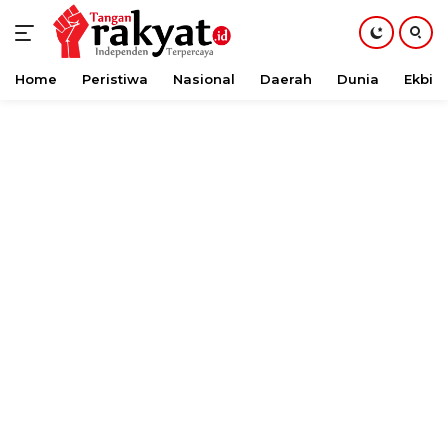
Home
Peristiwa
Nasional
Daerah
Dunia
Ekbis
Langsung
ke
konten