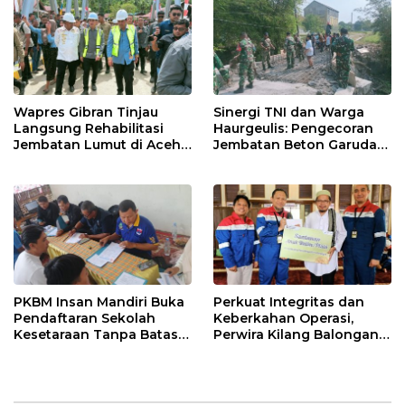
Wapres Gibran Tinjau
Sinergi TNI dan Warga
Langsung Rehabilitasi
Haurgeulis: Pengecoran
Jembatan Lumut di Aceh
Jembatan Beton Garuda
Tengah, Targetkan
di Indramayu Rampung
Konektivitas Pulih Cepat
PKBM Insan Mandiri Buka
Perkuat Integritas dan
Pendaftaran Sekolah
Keberkahan Operasi,
Kesetaraan Tanpa Batas
Perwira Kilang Balongan
Usia
Gelar Doa Bersama