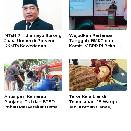
Indramayu
MTsN 7 Indramayu Borong
Wujudkan Pertanian
Juara Umum di Porseni
Tangguh, BMKG dan
KKMTs Kawedanan
Komisi V DPR RI Bekali
Jatibarang 2026
Petani Indramayu Lewat
Sekolah Lapang Iklim
Antisipasi Kemarau
Teror Kera Liar di
Panjang, TNI dan BPBD
Tembilahan: 18 Warga
Imbau Masyarakat Hemat
Jadi Korban Ganas,
Air dan Waspada
Punggung Robek hingga
Kebakaran
12 Jahitan!