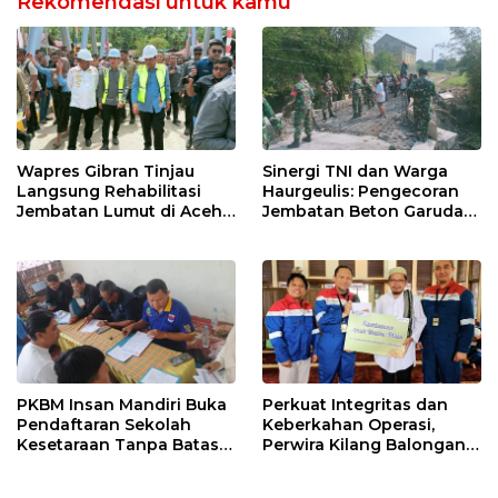
Rekomendasi untuk kamu
Wapres Gibran Tinjau
Sinergi TNI dan Warga
Langsung Rehabilitasi
Haurgeulis: Pengecoran
Jembatan Lumut di Aceh
Jembatan Beton Garuda
Tengah, Targetkan
di Indramayu Rampung
Konektivitas Pulih Cepat
PKBM Insan Mandiri Buka
Perkuat Integritas dan
Pendaftaran Sekolah
Keberkahan Operasi,
Kesetaraan Tanpa Batas
Perwira Kilang Balongan
Usia
Gelar Doa Bersama