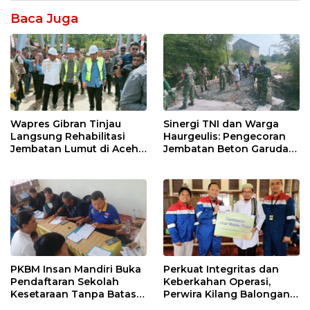
Baca Juga
Wapres Gibran Tinjau
Sinergi TNI dan Warga
Langsung Rehabilitasi
Haurgeulis: Pengecoran
Jembatan Lumut di Aceh
Jembatan Beton Garuda
Tengah, Targetkan
di Indramayu Rampung
Konektivitas Pulih Cepat
PKBM Insan Mandiri Buka
Perkuat Integritas dan
Pendaftaran Sekolah
Keberkahan Operasi,
Kesetaraan Tanpa Batas
Perwira Kilang Balongan
Usia
Gelar Doa Bersama