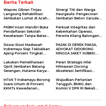
Berita Terkait
Wapres Gibran Tinjau
Sinergi TNI dan Warga
Langsung Rehabilitasi
Haurgeulis: Pengecoran
Jembatan Lumut di Aceh
Jembatan Beton Garuda
Tengah, Targetkan
di Indramayu Rampung
Konektivitas Pulih Cepat
PKBM Insan Mandiri Buka
Perkuat Integritas dan
Pendaftaran Sekolah
Keberkahan Operasi,
Kesetaraan Tanpa Batas
Perwira Kilang Balongan
Usia
Gelar Doa Bersama
Siswa-Siswi Madrasah
PAJAK DI DEREK PAKSA,
Indramayu Siap Taklukkan
ADVOKAT DIDORONG
Ajang Porseni Tingkat
HINGGA JAKET SOBEK!
Provinsi 2026
Ormas & 150 Advokat Riau
Ngamuk Kepung Polresta
Lakukan Pemeliharaan
Peran Strategis Hilal
Pekanbaru!
Oprit Jembatan Batang
Hilmawan Dorong
Serangan, Hutama Karya
Akselerasi Sertifikasi
Uji Coba Contraflow di KM
Kompetensi untuk
55 Tol Binjai–Langsa
Entaskan Kemiskinan di
MTsN 7 Indramayu Borong
Wujudkan Pertanian
Indramayu
Juara Umum di Porseni
Tangguh, BMKG dan
KKMTs Kawedanan
Komisi V DPR RI Bekali
Jatibarang 2026
Petani Indramayu Lewat
Sekolah Lapang Iklim