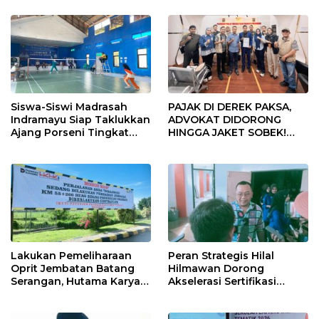
Siswa-Siswi Madrasah
PAJAK DI DEREK PAKSA,
Indramayu Siap Taklukkan
ADVOKAT DIDORONG
Ajang Porseni Tingkat
HINGGA JAKET SOBEK!
Provinsi 2026
Ormas & 150 Advokat Riau
Ngamuk Kepung Polresta
Pekanbaru!
Lakukan Pemeliharaan
Peran Strategis Hilal
Oprit Jembatan Batang
Hilmawan Dorong
Serangan, Hutama Karya
Akselerasi Sertifikasi
Uji Coba Contraflow di KM
Kompetensi untuk
55 Tol Binjai–Langsa
Entaskan Kemiskinan di