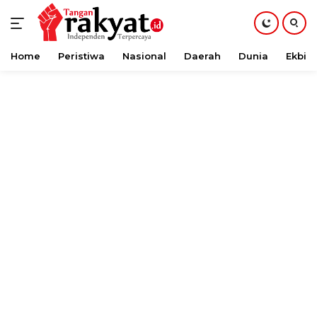
Home
Peristiwa
Nasional
Daerah
Dunia
Ekbis
Langsung
ke
konten