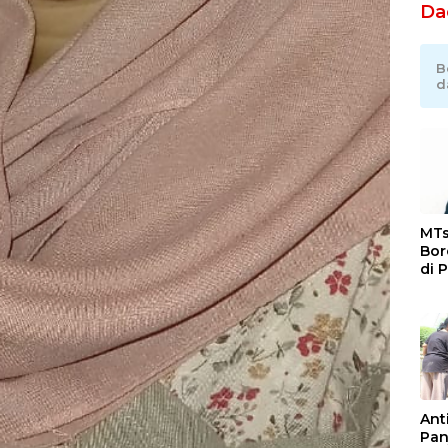
Da
B
d
MTs
Bor
di 
Ka
Jat
Ant
Pan