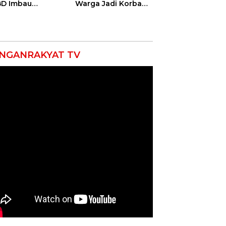
D Imbau
Warga Jadi Korban
yarakat Hemat
Ganas, Punggung
 dan Waspada
Robek hingga 12
akaran
Jahitan!
NGANRAKYAT TV