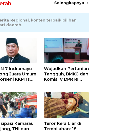
erah
Selengkapnya
erita Regional, konten terbaik pilihan
ari daerah.
N 7 Indramayu
Wujudkan Pertanian
ong Juara Umum
Tangguh, BMKG dan
Porseni KKMTs
Komisi V DPR RI
wedanan
Bekali Petani
ibarang 2026
Indramayu Lewat
Sekolah Lapang
Iklim
isipasi Kemarau
Teror Kera Liar di
jang, TNI dan
Tembilahan: 18