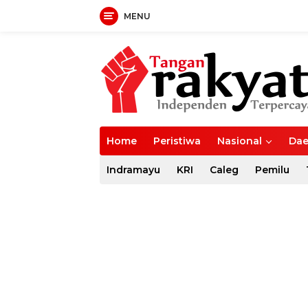
MENU
Langsung
ke
konten
Home
Peristiwa
Nasional
Dae
Indramayu
KRI
Caleg
Pemilu