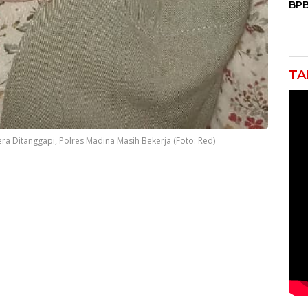
BPB
Mas
Air
Keb
TA
a Ditanggapi, Polres Madina Masih Bekerja (Foto: Red)