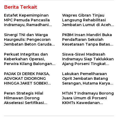
Berita Terkait
Estafet Kepemimpinan
Wapres Gibran Tinjau
MPC Pemuda Pancasila
Langsung Rehabilitasi
Indramayu, Ramadhani
Jembatan Lumut di Aceh
Sugianto Dipastikan
Tengah, Targetkan
Pimpin Organisasi Lewat
Konektivitas Pulih Cepat
Sinergi TNI dan Warga
PKBM Insan Mandiri Buka
Muscablub
Haurgeulis: Pengecoran
Pendaftaran Sekolah
Jembatan Beton Garuda
Kesetaraan Tanpa Batas
di Indramayu Rampung
Usia
Perkuat Integritas dan
Siswa-Siswi Madrasah
Keberkahan Operasi,
Indramayu Siap Taklukkan
Perwira Kilang Balongan
Ajang Porseni Tingkat
Gelar Doa Bersama
Provinsi 2026
PAJAK DI DEREK PAKSA,
Lakukan Pemeliharaan
ADVOKAT DIDORONG
Oprit Jembatan Batang
HINGGA JAKET SOBEK!
Serangan, Hutama Karya
Ormas & 150 Advokat Riau
Uji Coba Contraflow di KM
Ngamuk Kepung Polresta
55 Tol Binjai–Langsa
Peran Strategis Hilal
MTsN 7 Indramayu Borong
Pekanbaru!
Hilmawan Dorong
Juara Umum di Porseni
Akselerasi Sertifikasi
KKMTs Kawedanan
Kompetensi untuk
Jatibarang 2026
Entaskan Kemiskinan di
Indramayu