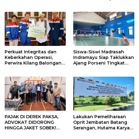
di Indramayu Rampung
Usia
Perkuat Integritas dan
Siswa-Siswi Madrasah
Keberkahan Operasi,
Indramayu Siap Taklukkan
Perwira Kilang Balongan
Ajang Porseni Tingkat
Gelar Doa Bersama
Provinsi 2026
PAJAK DI DEREK PAKSA,
Lakukan Pemeliharaan
ADVOKAT DIDORONG
Oprit Jembatan Batang
HINGGA JAKET SOBEK!
Serangan, Hutama Karya
Ormas & 150 Advokat Riau
Uji Coba Contraflow di KM