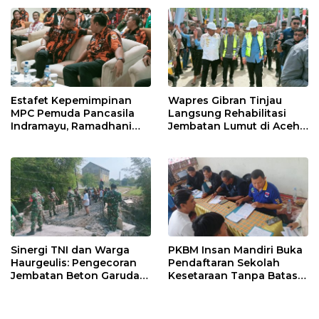
Estafet Kepemimpinan
Wapres Gibran Tinjau
MPC Pemuda Pancasila
Langsung Rehabilitasi
Indramayu, Ramadhani
Jembatan Lumut di Aceh
Sugianto Dipastikan
Tengah, Targetkan
Pimpin Organisasi Lewat
Konektivitas Pulih Cepat
Muscablub
Sinergi TNI dan Warga
PKBM Insan Mandiri Buka
Haurgeulis: Pengecoran
Pendaftaran Sekolah
Jembatan Beton Garuda
Kesetaraan Tanpa Batas
di Indramayu Rampung
Usia