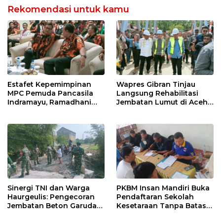
Rekomendasi untuk kamu
Estafet Kepemimpinan
Wapres Gibran Tinjau
MPC Pemuda Pancasila
Langsung Rehabilitasi
Indramayu, Ramadhani
Jembatan Lumut di Aceh
Sugianto Dipastikan
Tengah, Targetkan
Pimpin Organisasi Lewat
Konektivitas Pulih Cepat
Muscablub
Sinergi TNI dan Warga
PKBM Insan Mandiri Buka
Haurgeulis: Pengecoran
Pendaftaran Sekolah
Jembatan Beton Garuda
Kesetaraan Tanpa Batas
di Indramayu Rampung
Usia