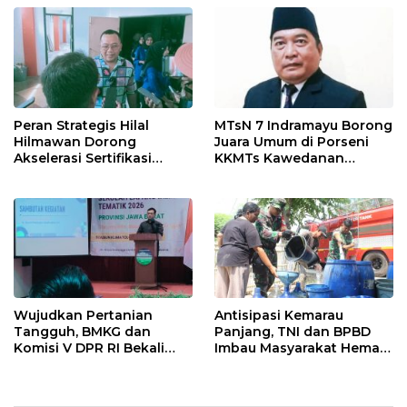
Ngamuk Kepung Polresta
55 Tol Binjai–Langsa
Pekanbaru!
Peran Strategis Hilal
MTsN 7 Indramayu Borong
Hilmawan Dorong
Juara Umum di Porseni
Akselerasi Sertifikasi
KKMTs Kawedanan
Kompetensi untuk
Jatibarang 2026
Entaskan Kemiskinan di
Indramayu
Wujudkan Pertanian
Antisipasi Kemarau
Tangguh, BMKG dan
Panjang, TNI dan BPBD
Komisi V DPR RI Bekali
Imbau Masyarakat Hemat
Petani Indramayu Lewat
Air dan Waspada
Sekolah Lapang Iklim
Kebakaran