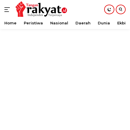
Home
Peristiwa
Nasional
Daerah
Dunia
Ekbis
Langsung
ke
konten