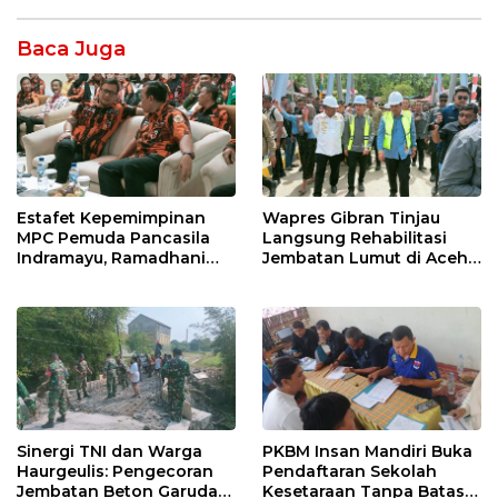
Baca Juga
Estafet Kepemimpinan
Wapres Gibran Tinjau
MPC Pemuda Pancasila
Langsung Rehabilitasi
Indramayu, Ramadhani
Jembatan Lumut di Aceh
Sugianto Dipastikan
Tengah, Targetkan
Pimpin Organisasi Lewat
Konektivitas Pulih Cepat
Muscablub
Sinergi TNI dan Warga
PKBM Insan Mandiri Buka
Haurgeulis: Pengecoran
Pendaftaran Sekolah
Jembatan Beton Garuda
Kesetaraan Tanpa Batas