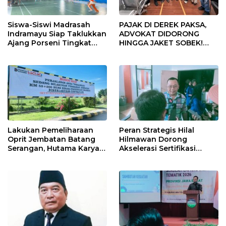
Siswa-Siswi Madrasah
PAJAK DI DEREK PAKSA,
Indramayu Siap Taklukkan
ADVOKAT DIDORONG
Ajang Porseni Tingkat
HINGGA JAKET SOBEK!
Provinsi 2026
Ormas & 150 Advokat Riau
Ngamuk Kepung Polresta
Pekanbaru!
Lakukan Pemeliharaan
Peran Strategis Hilal
Oprit Jembatan Batang
Hilmawan Dorong
Serangan, Hutama Karya
Akselerasi Sertifikasi
Uji Coba Contraflow di KM
Kompetensi untuk
55 Tol Binjai–Langsa
Entaskan Kemiskinan di
Indramayu