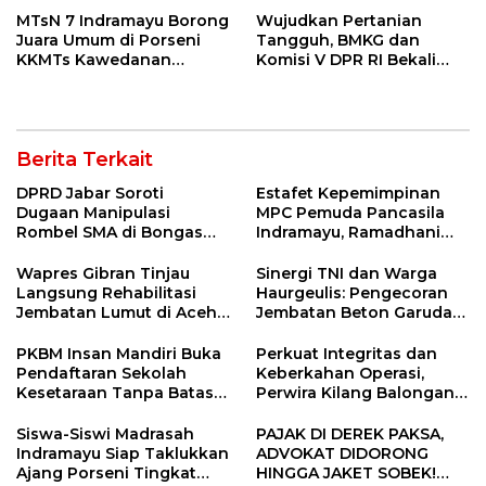
MTsN 7 Indramayu Borong
Wujudkan Pertanian
Juara Umum di Porseni
Tangguh, BMKG dan
KKMTs Kawedanan
Komisi V DPR RI Bekali
Jatibarang 2026
Petani Indramayu Lewat
Sekolah Lapang Iklim
Berita Terkait
DPRD Jabar Soroti
Estafet Kepemimpinan
Dugaan Manipulasi
MPC Pemuda Pancasila
Rombel SMA di Bongas
Indramayu, Ramadhani
Indramayu, Desak
Sugianto Dipastikan
Verifikasi Lapangan
Pimpin Organisasi Lewat
Wapres Gibran Tinjau
Sinergi TNI dan Warga
Muscablub
Langsung Rehabilitasi
Haurgeulis: Pengecoran
Jembatan Lumut di Aceh
Jembatan Beton Garuda
Tengah, Targetkan
di Indramayu Rampung
Konektivitas Pulih Cepat
PKBM Insan Mandiri Buka
Perkuat Integritas dan
Pendaftaran Sekolah
Keberkahan Operasi,
Kesetaraan Tanpa Batas
Perwira Kilang Balongan
Usia
Gelar Doa Bersama
Siswa-Siswi Madrasah
PAJAK DI DEREK PAKSA,
Indramayu Siap Taklukkan
ADVOKAT DIDORONG
Ajang Porseni Tingkat
HINGGA JAKET SOBEK!