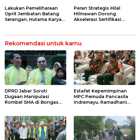
Provinsi 2026
Ormas & 150 Advokat Riau
Ngamuk Kepung Polresta
Lakukan Pemeliharaan
Peran Strategis Hilal
Pekanbaru!
Oprit Jembatan Batang
Hilmawan Dorong
Serangan, Hutama Karya
Akselerasi Sertifikasi
Uji Coba Contraflow di KM
Kompetensi untuk
55 Tol Binjai–Langsa
Entaskan Kemiskinan di
Indramayu
Rekomendasi untuk kamu
DPRD Jabar Soroti
Estafet Kepemimpinan
Dugaan Manipulasi
MPC Pemuda Pancasila
Rombel SMA di Bongas
Indramayu, Ramadhani
Indramayu, Desak
Sugianto Dipastikan
Verifikasi Lapangan
Pimpin Organisasi Lewat
Muscablub