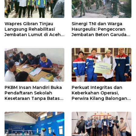
Wapres Gibran Tinjau
Sinergi TNI dan Warga
Langsung Rehabilitasi
Haurgeulis: Pengecoran
Jembatan Lumut di Aceh
Jembatan Beton Garuda
Tengah, Targetkan
di Indramayu Rampung
Konektivitas Pulih Cepat
PKBM Insan Mandiri Buka
Perkuat Integritas dan
Pendaftaran Sekolah
Keberkahan Operasi,
Kesetaraan Tanpa Batas
Perwira Kilang Balongan
Usia
Gelar Doa Bersama