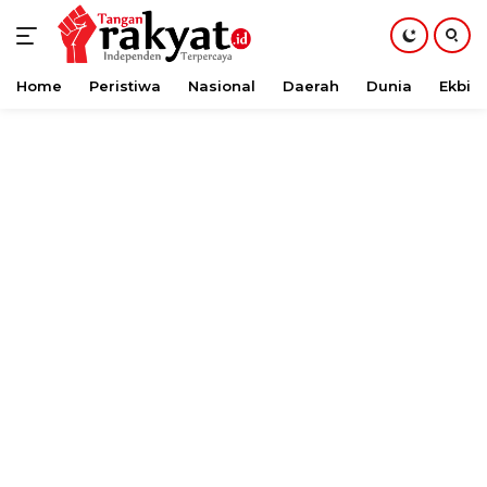
Home
Peristiwa
Nasional
Daerah
Dunia
Ekbis
Langsung
ke
konten