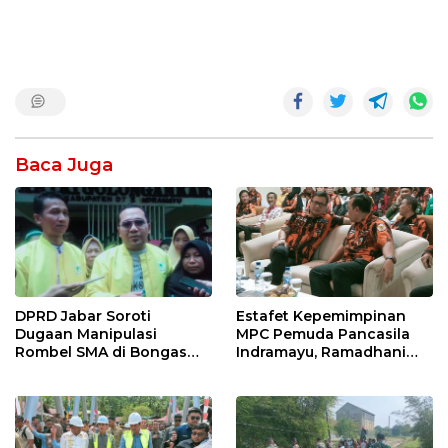
Baca Juga
DPRD Jabar Soroti
Estafet Kepemimpinan
Dugaan Manipulasi
MPC Pemuda Pancasila
Rombel SMA di Bongas
Indramayu, Ramadhani
Indramayu, Desak
Sugianto Dipastikan
Verifikasi Lapangan
Pimpin Organisasi Lewat
Muscablub