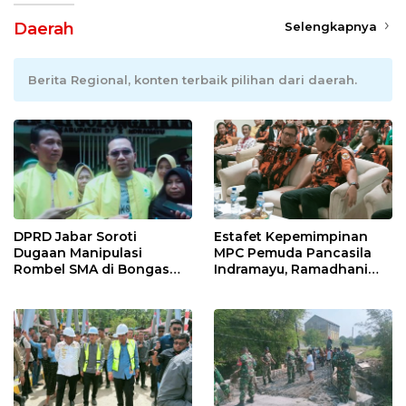
Daerah
Selengkapnya
Berita Regional, konten terbaik pilihan dari daerah.
DPRD Jabar Soroti
Estafet Kepemimpinan
Dugaan Manipulasi
MPC Pemuda Pancasila
Rombel SMA di Bongas
Indramayu, Ramadhani
Indramayu, Desak
Sugianto Dipastikan
Verifikasi Lapangan
Pimpin Organisasi Lewat
Muscablub