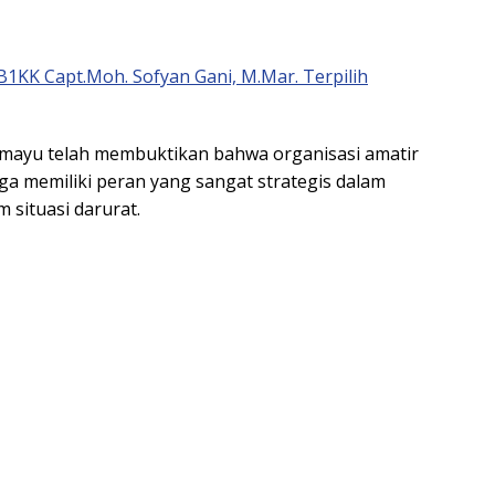
B1KK Capt.Moh. Sofyan Gani, M.Mar. Terpilih
dramayu telah membuktikan bahwa organisasi amatir
juga memiliki peran yang sangat strategis dalam
situasi darurat.