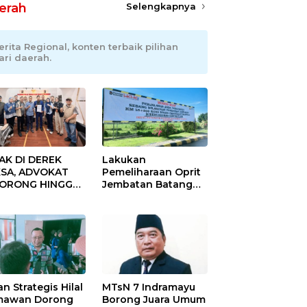
erah
Selengkapnya
erita Regional, konten terbaik pilihan
ari daerah.
AK DI DEREK
Lakukan
SA, ADVOKAT
Pemeliharaan Oprit
DORONG HINGGA
Jembatan Batang
ET SOBEK!
Serangan, Hutama
as & 150
Karya Uji Coba
okat Riau
Contraflow di KM 55
amuk Kepung
Tol Binjai–Langsa
resta Pekanbaru!
an Strategis Hilal
MTsN 7 Indramayu
mawan Dorong
Borong Juara Umum