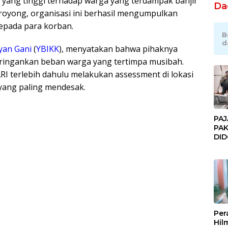
yang tinggi terhadap warga yang terdampak banjir
Da
 royong, organisasi ini berhasil mengumpulkan
epada para korban.
B
d
yan Gani
(
YBIKK
)
, menyatakan bahwa pihaknya
ingankan beban warga yang tertimpa musibah.
I terlebih dahulu melakukan assessment di lokasi
ang paling mendesak.
PAJ
PAK
DI
JAK
Orm
Adv
Ng
Pol
Per
Hil