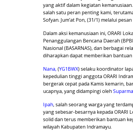
yang aktif dalam kegiatan kemanusia
salah satu peran penting kami, terutama 
Sofyan. Jum’at Pon, (31/1) melalui pesan 
Dalam aksi kemanusiaan ini, ORARI Lok
Penanggulangan Bencana Daerah (BPBD)
Nasional (BASARNAS), dan berbagai relaw
diharapkan dapat memberikan bantuan y
Nana,
(
YG1BWX
) selaku koordinator l
kepedulian tinggi anggota ORARI Indra
bergerak cepat pada Kamis kemarin, ba
ucapnya, yang didampingi oleh
Suparm
Ipah
, salah seorang warga yang terdam
yang sebesar-besarnya kepada ORARI Lok
solid dan terus memberikan bantuan k
wilayah Kabupaten Indramayu.