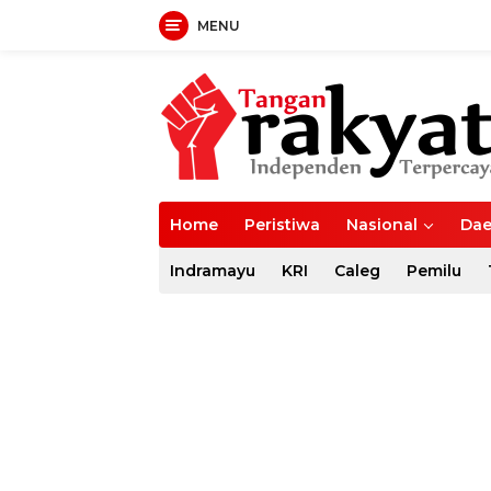
MENU
Langsung
ke
konten
Home
Peristiwa
Nasional
Dae
Indramayu
KRI
Caleg
Pemilu