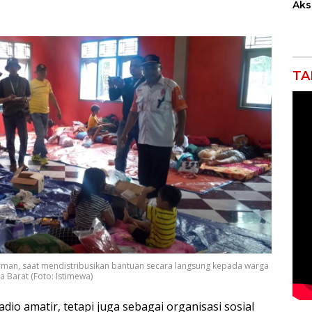
Akse
Kom
Ent
Kem
Ind
TA
rman, saat mendistribusikan bantuan secara langsung kepada warga
 Barat (Foto: Istimewa)
dio amatir, tetapi juga sebagai organisasi sosial