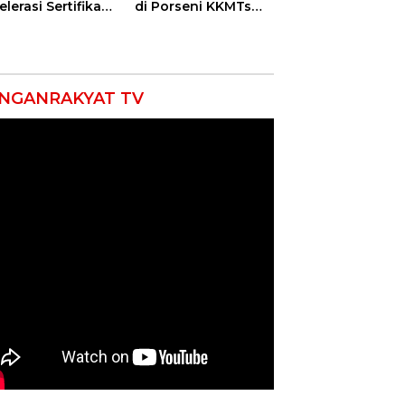
lerasi Sertifikasi
di Porseni KKMTs
petensi untuk
Kawedanan
askan
Jatibarang 2026
iskinan di
ramayu
NGANRAKYAT TV