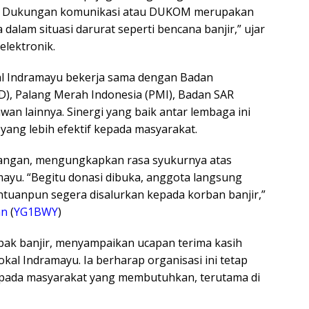
an. Dukungan komunikasi atau DUKOM merupakan
dalam situasi darurat seperti bencana banjir,” ujar
elektronik.
al Indramayu bekerja sama dengan Badan
, Palang Merah Indonesia (PMI), Badan SAR
an lainnya. Sinergi yang baik antar lembaga ini
ang lebih efektif kepada masyarakat.
apangan, mengungkapkan rasa syukurnya atas
mayu. “Begitu donasi dibuka, anggota langsung
ntuanpun segera disalurkan kepada korban banjir,”
an
(
YG1BWY
)
pak banjir, menyampaikan ucapan terima kasih
al Indramayu. Ia berharap organisasi ini tetap
epada masyarakat yang membutuhkan, terutama di