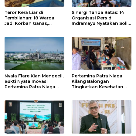
Teror Kera Liar di
Sinergi Tanpa Batas: 14
Tembilahan: 18 Warga
Organisasi Pers di
Jadi Korban Ganas,
Indramayu Nyatakan Solid
Punggung Robek hingga
di Bawah Naungan FKJI
12 Jahitan!
Nyala Flare Kian Mengecil,
Pertamina Patra Niaga
Bukti Nyata Inovasi
Kilang Balongan
Pertamina Patra Niaga
Tingkatkan Kesehatan
Kilang Balongan Dukung
Masyarakat melalui
Net Zero Emission 2060
Pemeriksaan Kesehatan
Rutin dan Edukasi
Perawatan Gigi