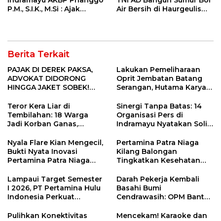
P.M., S.I.K., M.Si : Ajak
Air Bersih di Haurgeulis
Wartawan Ngopi Bareng
Indramayu
dan Analisa Program Kerja
Berita Terkait
PAJAK DI DEREK PAKSA,
Lakukan Pemeliharaan
ADVOKAT DIDORONG
Oprit Jembatan Batang
HINGGA JAKET SOBEK!
Serangan, Hutama Karya
Ormas & 150 Advokat Riau
Uji Coba Contraflow di KM
Ngamuk Kepung Polresta
55 Tol Binjai–Langsa
Teror Kera Liar di
Sinergi Tanpa Batas: 14
Pekanbaru!
Tembilahan: 18 Warga
Organisasi Pers di
Jadi Korban Ganas,
Indramayu Nyatakan Solid
Punggung Robek hingga
di Bawah Naungan FKJI
12 Jahitan!
Nyala Flare Kian Mengecil,
Pertamina Patra Niaga
Bukti Nyata Inovasi
Kilang Balongan
Pertamina Patra Niaga
Tingkatkan Kesehatan
Kilang Balongan Dukung
Masyarakat melalui
Net Zero Emission 2060
Pemeriksaan Kesehatan
Lampaui Target Semester
Darah Pekerja Kembali
Rutin dan Edukasi
I 2026, PT Pertamina Hulu
Basahi Bumi
Perawatan Gigi
Indonesia Perkuat
Cendrawasih: OPM Bantai
Ketahanan Energi
5 Pahlawan Infrastruktur
Nasional Lewat Inovasi &
di Tolikara!
Pulihkan Konektivitas
Mencekam! Karaoke dan