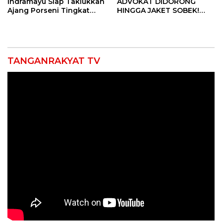
Indramayu Siap Taklukkan
ADVOKAT DIDORONG
Ajang Porseni Tingkat
HINGGA JAKET SOBEK!
Provinsi 2026
Ormas & 150 Advokat Riau
Ngamuk Kepung Polresta
Pekanbaru!
TANGANRAKYAT TV