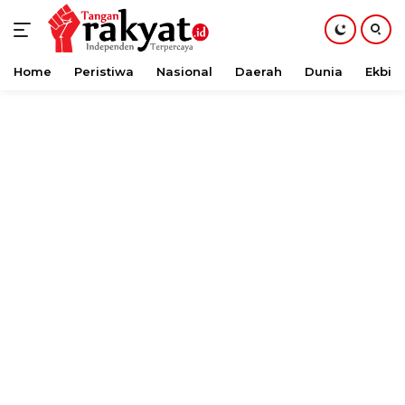
Home
Peristiwa
Nasional
Daerah
Dunia
Ekbis
Langsung
ke
konten