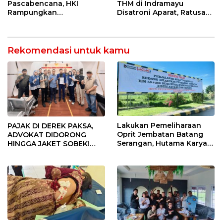
Keselamatan Kerja
Pascabencana, HKI
THM di Indramayu
Rampungkan
Disatroni Aparat, Ratusan
Penanganan Jalur
Pengunjung Kocar-Kacir
Lembah Anai dan Malalak
Dites Urine!
Rekomendasi untuk kamu
Lakukan Pemeliharaan
PAJAK DI DEREK PAKSA,
Oprit Jembatan Batang
ADVOKAT DIDORONG
Serangan, Hutama Karya
HINGGA JAKET SOBEK!
Uji Coba Contraflow di KM
Ormas & 150 Advokat Riau
55 Tol Binjai–Langsa
Ngamuk Kepung Polresta
Pekanbaru!