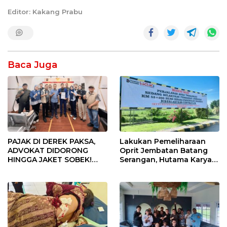
Editor: Kakang Prabu
Baca Juga
Lakukan Pemeliharaan
PAJAK DI DEREK PAKSA,
Oprit Jembatan Batang
ADVOKAT DIDORONG
Serangan, Hutama Karya
HINGGA JAKET SOBEK!
Uji Coba Contraflow di KM
Ormas & 150 Advokat Riau
55 Tol Binjai–Langsa
Ngamuk Kepung Polresta
Pekanbaru!