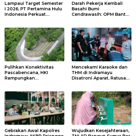
Lampaui Target Semester
Darah Pekerja Kembali
I 2026, PT Pertamina Hulu
Basahi Bumi
Indonesia Perkuat
Cendrawasih: OPM Bantai
Ketahanan Energi
5 Pahlawan Infrastruktur
Nasional Lewat Inovasi &
di Tolikara!
Keselamatan Kerja
Pulihkan Konektivitas
Mencekam! Karaoke dan
Pascabencana, HKI
THM di Indramayu
Rampungkan
Disatroni Aparat, Ratusan
Penanganan Jalur
Pengunjung Kocar-Kacir
Lembah Anai dan Malalak
Dites Urine!
Gebrakan Awal Kapolres
Wujudkan Kesejahteraan,
Indramayu AKBP Prianggo
TNI AD Bangun Sumur Bor