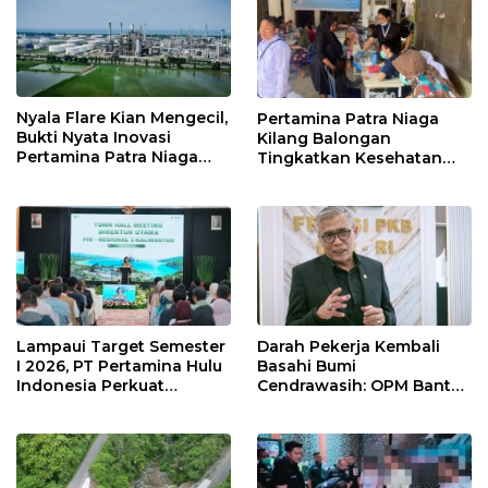
Nyala Flare Kian Mengecil,
Pertamina Patra Niaga
Bukti Nyata Inovasi
Kilang Balongan
Pertamina Patra Niaga
Tingkatkan Kesehatan
Kilang Balongan Dukung
Masyarakat melalui
Net Zero Emission 2060
Pemeriksaan Kesehatan
Rutin dan Edukasi
Perawatan Gigi
Lampaui Target Semester
Darah Pekerja Kembali
I 2026, PT Pertamina Hulu
Basahi Bumi
Indonesia Perkuat
Cendrawasih: OPM Bantai
Ketahanan Energi
5 Pahlawan Infrastruktur
Nasional Lewat Inovasi &
di Tolikara!
Keselamatan Kerja