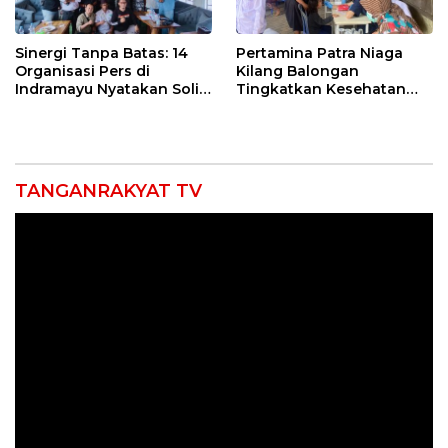
Sinergi Tanpa Batas: 14
Pertamina Patra Niaga
Organisasi Pers di
Kilang Balongan
Indramayu Nyatakan Solid
Tingkatkan Kesehatan
di Bawah Naungan FKJI
Masyarakat melalui
Pemeriksaan Kesehatan
Rutin dan Edukasi
Perawatan Gigi
TANGANRAKYAT TV