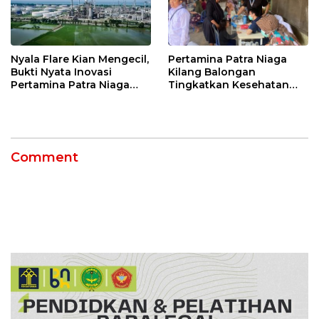
Nyala Flare Kian Mengecil,
Pertamina Patra Niaga
Bukti Nyata Inovasi
Kilang Balongan
Pertamina Patra Niaga
Tingkatkan Kesehatan
Kilang Balongan Dukung
Masyarakat melalui
Net Zero Emission 2060
Pemeriksaan Kesehatan
Rutin dan Edukasi
Perawatan Gigi
Comment