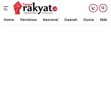
Home
Peristiwa
Nasional
Daerah
Dunia
Ekbis
Langsung
ke
konten