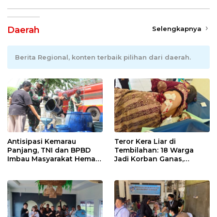
Daerah
Selengkapnya
Berita Regional, konten terbaik pilihan dari daerah.
Antisipasi Kemarau
Teror Kera Liar di
Panjang, TNI dan BPBD
Tembilahan: 18 Warga
Imbau Masyarakat Hemat
Jadi Korban Ganas,
Air dan Waspada
Punggung Robek hingga
Kebakaran
12 Jahitan!