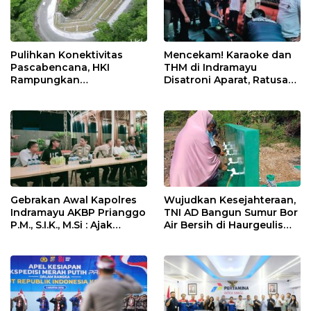
Pulihkan Konektivitas
Mencekam! Karaoke dan
Pascabencana, HKI
THM di Indramayu
Rampungkan
Disatroni Aparat, Ratusan
Penanganan Jalur
Pengunjung Kocar-Kacir
Lembah Anai dan Malalak
Dites Urine!
Gebrakan Awal Kapolres
Wujudkan Kesejahteraan,
Indramayu AKBP Prianggo
TNI AD Bangun Sumur Bor
P.M., S.I.K., M.Si : Ajak
Air Bersih di Haurgeulis
Wartawan Ngopi Bareng
Indramayu
dan Analisa Program Kerja