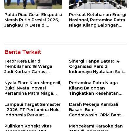
Polda Riau Gelar Ekspedisi
Perkuat Ketahanan Energi
Merah Putih Presisi 2026,
Nasional, Pertamina Patra
Jangkau 17 Desa di
Niaga Kilang Balongan
Wilayah 3T
Perkuat Sinergi Utilisasi
Jetty Propylene
Berita Terkait
Teror Kera Liar di
Sinergi Tanpa Batas: 14
Tembilahan: 18 Warga
Organisasi Pers di
Jadi Korban Ganas,
Indramayu Nyatakan Solid
Punggung Robek hingga
di Bawah Naungan FKJI
12 Jahitan!
Nyala Flare Kian Mengecil,
Pertamina Patra Niaga
Bukti Nyata Inovasi
Kilang Balongan
Pertamina Patra Niaga
Tingkatkan Kesehatan
Kilang Balongan Dukung
Masyarakat melalui
Net Zero Emission 2060
Pemeriksaan Kesehatan
Lampaui Target Semester
Darah Pekerja Kembali
Rutin dan Edukasi
I 2026, PT Pertamina Hulu
Basahi Bumi
Perawatan Gigi
Indonesia Perkuat
Cendrawasih: OPM Bantai
Ketahanan Energi
5 Pahlawan Infrastruktur
Nasional Lewat Inovasi &
di Tolikara!
Pulihkan Konektivitas
Mencekam! Karaoke dan
Keselamatan Kerja