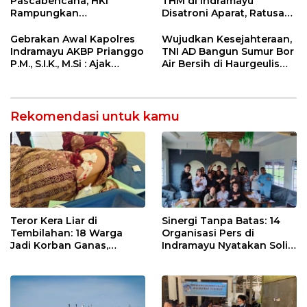
Pascabencana, HKI
THM di Indramayu
Rampungkan
Disatroni Aparat, Ratusan
Penanganan Jalur
Pengunjung Kocar-Kacir
Lembah Anai dan Malalak
Dites Urine!
Gebrakan Awal Kapolres
Wujudkan Kesejahteraan,
Indramayu AKBP Prianggo
TNI AD Bangun Sumur Bor
P.M., S.I.K., M.Si : Ajak
Air Bersih di Haurgeulis
Wartawan Ngopi Bareng
Indramayu
dan Analisa Program Kerja
Rekomendasi untuk kamu
Teror Kera Liar di
Sinergi Tanpa Batas: 14
Tembilahan: 18 Warga
Organisasi Pers di
Jadi Korban Ganas,
Indramayu Nyatakan Solid
Punggung Robek hingga
di Bawah Naungan FKJI
12 Jahitan!