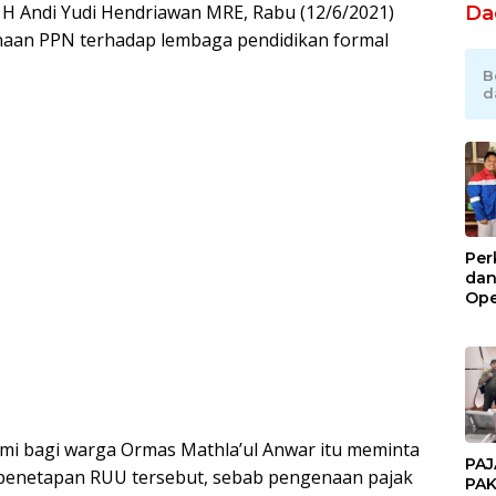
r H Andi Yudi Hendriawan MRE, Rabu (12/6/2021)
Da
aan PPN terhadap lembaga pendidikan formal
B
d
Per
dan
Ope
Kil
Gel
mi bagi warga Ormas Mathla’ul Anwar itu meminta
PAJ
 penetapan RUU tersebut, sebab pengenaan pajak
PAK