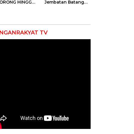
DORONG HINGGA
Jembatan Batang
ET SOBEK!
Serangan, Hutama
as & 150
Karya Uji Coba
okat Riau
Contraflow di KM 55
amuk Kepung
Tol Binjai–Langsa
resta Pekanbaru!
NGANRAKYAT TV