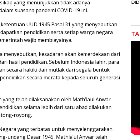
 sikap yang menunjukkan tidak adanya
DI
JAK
 dalam suasana pandemi COVID-19 ini.
Orm
Adv
ar ketentuan UUD 1945 Pasal 31 yang menyebutkan
Ng
Pol
dapatkan pendidikan serta setiap warga negara
TA
emerintah wajib membiayainya.
ga menyebutkan, kesadaran akan kemerdekaan dari
i hasil pendidikan. Sebelum Indonesia lahir, para
n secara hakiki dan mutlak dari segala bentuk
endidikan secara merata kepada seluruh generasi
n yang telah dilaksanakan oleh Math’laul Anwar
didikan selama lebih dari satu abad dilakukan
gotong-royong.
Negara yang terbatas untuk menyelenggarakan
g-undang Dasar 1945, Mathla’ul Anwar telah