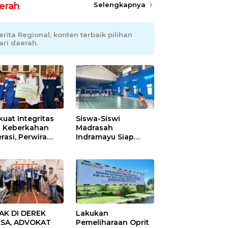
erah
Selengkapnya
erita Regional, konten terbaik pilihan
ari daerah.
kuat Integritas
Siswa-Siswi
 Keberkahan
Madrasah
rasi, Perwira
Indramayu Siap
ang Balongan
Taklukkan Ajang
ar Doa Bersama
Porseni Tingkat
Provinsi 2026
AK DI DEREK
Lakukan
SA, ADVOKAT
Pemeliharaan Oprit