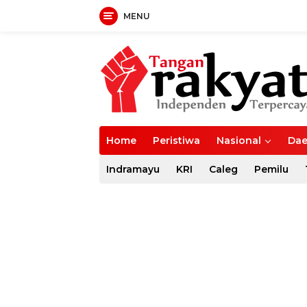
MENU
Langsung
ke
konten
Home
Peristiwa
Nasional
Dae
Indramayu
KRI
Caleg
Pemilu